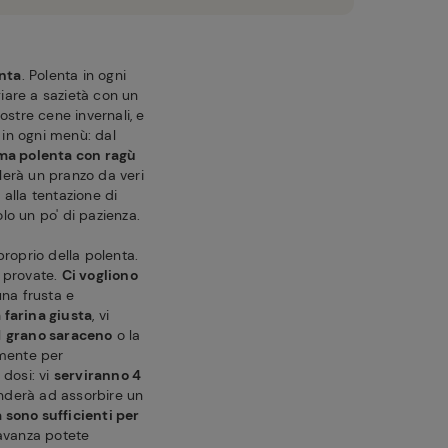
enta
. Polenta in ogni
are a sazietà con un
stre cene invernali, e
a in ogni menù: dal
ima polenta con ragù
lerà un pranzo da veri
alla tentazione di
olo un po' di pazienza.
oprio della polenta.
i provate.
Ci vogliono
una frusta e
a farina giusta
, vi
l
grano saraceno
o la
lmente per
dosi: vi
serviranno 4
tenderà ad assorbire un
 sono sufficienti per
avanza potete