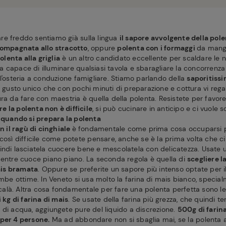
re freddo sentiamo già sulla lingua
il sapore avvolgente della pol
ompagnata allo stracotto
, oppure
polenta con i formaggi
da mangi
olenta alla griglia
è un altro candidato eccellente per scaldare le no
enta capace di illuminare qualsiasi tavola e sbaragliare la concorrenz
l'osteria a conduzione famigliare. Stiamo parlando della
saporitiss
 gusto unico che con pochi minuti di preparazione e cottura vi rega
ra da fare con maestria è quella della polenta. Resistete per favore 
re la polenta non è difficile
, si può cucinare in anticipo e ci vuole s
e quando si prepara la polenta
n il ragù di cinghiale
è fondamentale come prima cosa occuparsi pr
 così difficile come potete pensare, anche se è la prima volta che c
uindi lasciatela cuocere bene e mescolatela con delicatezza. Usate 
mentre cuoce piano piano. La seconda regola è quella di
scegliere l
ais bramata
. Oppure se preferite un sapore più intenso optate per i
ambe ottime. In Veneto si usa molto la farina di mais bianco, specia
là. Altra cosa fondamentale per fare una polenta perfetta sono le 
i kg di farina di mais
. Se usate della farina più grezza, che quindi 
 di acqua, aggiungete pure del liquido a discrezione.
500g di farina
 per 4 persone.
Ma ad abbondare non si sbaglia mai, se la polenta 