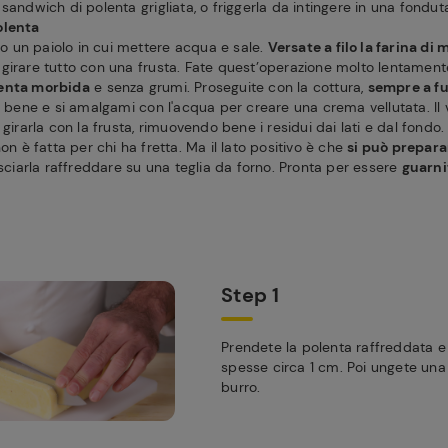
sandwich di polenta grigliata, o friggerla da intingere in una fondut
olenta
 un paiolo in cui mettere acqua e sale.
Versate a filo la farina di 
girare tutto con una frusta. Fate quest’operazione molto lentament
lenta morbida
e senza grumi. Proseguite con la cottura,
sempre a fu
ia bene e si amalgami con l'acqua per creare una crema vellutata. Il
 girarla con la frusta, rimuovendo bene i residui dai lati e dal fondo
non è fatta per chi ha fretta. Ma il lato positivo è che
si può prepara
asciarla raffreddare su una teglia da forno. Pronta per essere
guarnit
.
Step 1
Prendete la polenta raffreddata e 
spesse circa 1 cm. Poi ungete una 
burro.