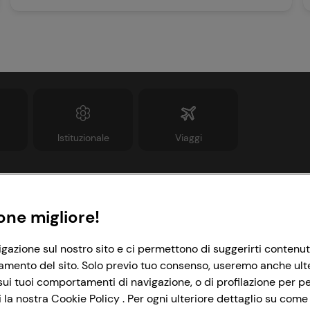
Istituzionale
Viaggi
Informazioni
Link utili
one migliore!
rivacy Policy
Lavora con noi
igazione sul nostro sito e ci permettono di suggerirti contenut
amento del sito. Solo previo tuo consenso, useremo anche ulteri
ookie Policy
Le cooperative
ui tuoi comportamenti di navigazione, o di profilazione per per
mpostazioni Cookie
News & Approfondimenti
la nostra Cookie Policy . Per ogni ulteriore dettaglio su come 