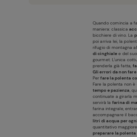
Quando comincia a fa
maniera: classica
acc
bicchiere di vino. La
p
poi arriva lei, la pol
rifugio di montagna al
di cinghiale
e del suo
gourmet. L'unica cottu
prenderla già fatta,
fa
Gli errori da non far
Per
fare la polenta co
Fare la polenta non è
tempo e pazienza
, q
continuate a girarla 
servirà la
farina di m
farina integrale, entr
accompagnare il bacca
litri di acqua per ogn
quantitativo maggiore
preparare la polenta