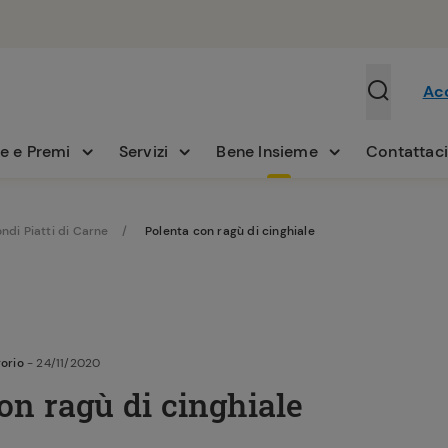
Ac
e e Premi
Servizi
Bene Insieme
Contattac
ndi Piatti di Carne
Polenta con ragù di cinghiale
gorio
- 24/11/2020
on ragù di cinghiale