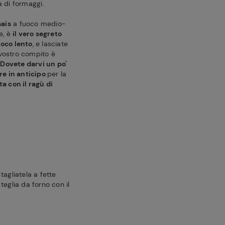
a di formaggi.
mais
a fuoco medio-
e, è
il vero segreto
oco lento
, e lasciate
 vostro compito è
.
Dovete darvi un po'
re in anticipo
per la
a con il ragù di
tagliatela a fette
teglia da forno con il