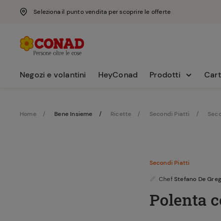
Seleziona il punto vendita per scoprire le offerte
Negozi e volantini
HeyConad
Prodotti
Cart
Home
Bene Insieme
Ricette
Secondi Piatti
Seco
Secondi Piatti
Chef
Stefano De Gre
Polenta c