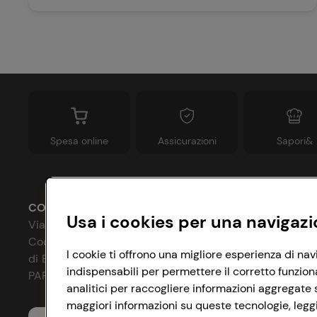
Spesa online
Assicurazioni
Sapori&
CONAD SOCIETÀ COOPERATIVA
Usa i cookies per una navigazi
Via Michelino, 59 | 40127 BOLOGNA
Codice Fiscale e Registro Imprese
P
I cookie ti offrono una migliore esperienza di nav
di Bologna 00865960157
indispensabili per permettere il corretto funzion
C
PARTITA IVA 03320960374
analitici per raccogliere informazioni aggregate s
I
maggiori informazioni su queste tecnologie, leggi 