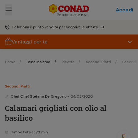
Accedi
Seleziona il punto vendita per scoprire le offerte
Vantaggi per te
Home
Bene Insieme
Ricette
Secondi Piatti
Secondi 
Secondi Piatti
Chef
Chef Stefano De Gregorio
- 04/02/2020
Calamari grigliati con olio al
basilico
Tempo totale
: 70 min