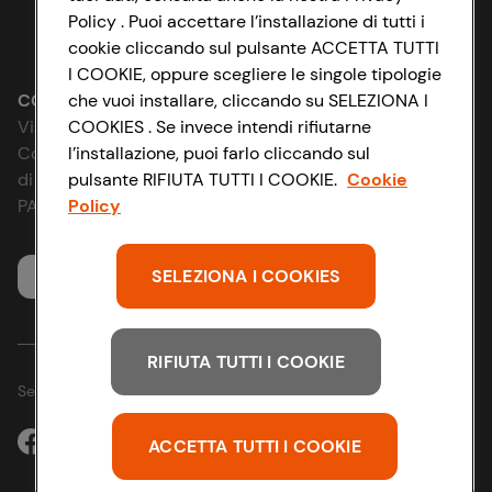
Policy . Puoi accettare l’installazione di tutti i
Lavora con noi
cookie cliccando sul pulsante ACCETTA TUTTI
Impostazioni Cookie
I COOKIE, oppure scegliere le singole tipologie
Le cooperative
che vuoi installare, cliccando su SELEZIONA I
Accessibilità
CONAD SOCIETÀ COOPERATIVA
COOKIES . Se invece intendi rifiutarne
Via Michelino, 59 | 40127 BOLOGNA
News & Approfondimenti
l’installazione, puoi farlo cliccando sul
D&I e Parità di Genere
Codice Fiscale e Registro Imprese
pulsante RIFIUTA TUTTI I COOKIE.
Cookie
di Bologna 00865960157
Richiami prodotto
Policy
Strategia Fiscale
PARTITA IVA 03320960374
Whistleblowing
SELEZIONA I COOKIES
Servizio clienti
RIFIUTA TUTTI I COOKIE
Seguici sui Social:
ACCETTA TUTTI I COOKIE