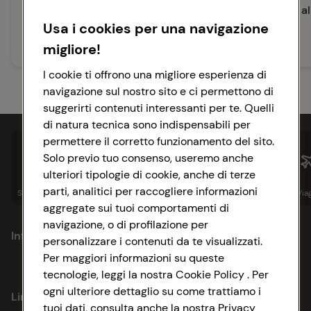
Ribes
ripieno di risotto a
Usa i cookies per una navigazione
migliore!
80 min
65 min
Media
Facile
I cookie ti offrono una migliore esperienza di
navigazione sul nostro sito e ci permettono di
suggerirti contenuti interessanti per te. Quelli
di natura tecnica sono indispensabili per
permettere il corretto funzionamento del sito.
Solo previo tuo consenso, useremo anche
ulteriori tipologie di cookie, anche di terze
parti, analitici per raccogliere informazioni
Spesa online
Assicurazioni
Sapori&
Istituzionale
Via
aggregate sui tuoi comportamenti di
navigazione, o di profilazione per
Informazioni
personalizzare i contenuti da te visualizzati.
Per maggiori informazioni su queste
tecnologie, leggi la nostra Cookie Policy . Per
Privacy Policy
ogni ulteriore dettaglio su come trattiamo i
Link utili
tuoi dati, consulta anche la nostra Privacy
Cookie Policy