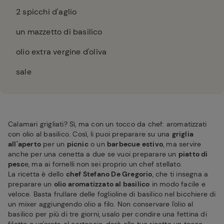
2
spicchi d'aglio
un mazzetto di basilico
olio extra vergine d'oliva
sale
Calamari grigliati? Sì, ma con un tocco da chef: aromatizzati
con olio al basilico. Così, li puoi preparare su una
griglia
all'aperto
per un
picnic
o un
barbecue estivo
, ma servire
anche per una cenetta a due se vuoi preparare un
piatto di
pesc
e, ma ai fornelli non sei proprio un chef stellato.
La ricetta è dello
chef Stefano De Gregorio
, che ti insegna a
preparare un
olio aromatizzato al basilico
in modo facile e
veloce. Basta frullare delle foglioline di basilico nel bicchiere di
un mixer aggiungendo olio a filo. Non conservare l'olio al
basilico per più di tre giorni, usalo per condire una fettina di