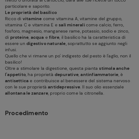
filetto o un'orata al cartoccio, darà alle tue ricette un tocco
particolare e saporito.
Le proprietà del basilico
Ricco di
vitamine
come vitamina A, vitamine del gruppo,
vitamina C e vitamina E e
sali minerali
come calcio, ferro,
fosforo, magnesio, manganese rame, potassio, sodio e zinco,
di
proteine
,
acqua
e
fibre
, il basilico ha la caratteristica di
essere un
digestivo naturale,
soprattutto se aggiunto negli
infusi.
Quello che vi rimane un po' indigesto del pesto è l'aglio, non il
basilico!
Oltre a stimolare la digestione, questa pianta
stimola anche
l'appetito
, ha proprietà
depurative
,
antinfiammatorie
, è
antisettica
e contribuisce al benessere del sistema nervoso
con le sue proprietà
antidepressive
. Il suo olio essenziale
allontana le zanzare
, proprio come la citronella.
Procedimento