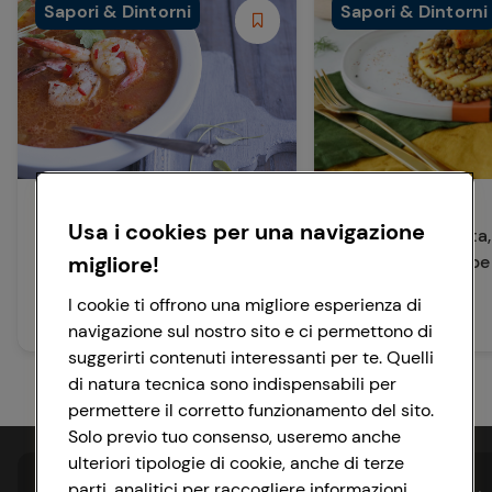
Sapori & Dintorni
Sapori & Dintorni
Antipasti
Antipasti
Usa i cookies per una navigazione
Zuppa di Lenticchie Piccante
Crostini di polenta,
con Gamberi e Coriandolo
migliore!
lenticchie e gamber
I cookie ti offrono una migliore esperienza di
45 min
80 min
Facile
Facile
navigazione sul nostro sito e ci permettono di
suggerirti contenuti interessanti per te. Quelli
di natura tecnica sono indispensabili per
permettere il corretto funzionamento del sito.
Solo previo tuo consenso, useremo anche
ulteriori tipologie di cookie, anche di terze
parti, analitici per raccogliere informazioni