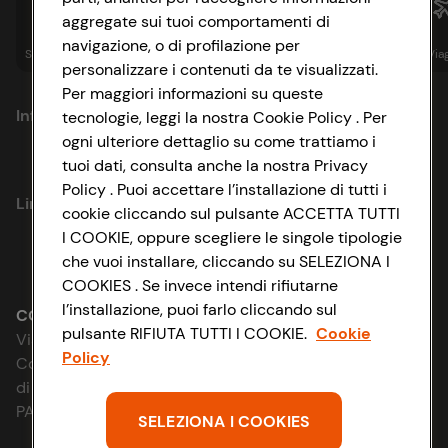
aggregate sui tuoi comportamenti di
navigazione, o di profilazione per
Spesa online
Assicurazioni
Sapori&
Istituzionale
Via
personalizzare i contenuti da te visualizzati.
Per maggiori informazioni su queste
Informazioni
tecnologie, leggi la nostra Cookie Policy . Per
ogni ulteriore dettaglio su come trattiamo i
tuoi dati, consulta anche la nostra Privacy
Privacy Policy
Policy . Puoi accettare l’installazione di tutti i
Link utili
cookie cliccando sul pulsante ACCETTA TUTTI
Cookie Policy
I COOKIE, oppure scegliere le singole tipologie
Lavora con noi
che vuoi installare, cliccando su SELEZIONA I
Impostazioni Cookie
COOKIES . Se invece intendi rifiutarne
Le cooperative
l’installazione, puoi farlo cliccando sul
Accessibilità
CONAD SOCIETÀ COOPERATIVA
pulsante RIFIUTA TUTTI I COOKIE.
Cookie
Via Michelino, 59 | 40127 BOLOGNA
News & Approfondimenti
Policy
D&I e Parità di Genere
Codice Fiscale e Registro Imprese
di Bologna 00865960157
Richiami prodotto
Strategia Fiscale
PARTITA IVA 03320960374
SELEZIONA I COOKIES