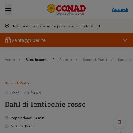
Accedi
Seleziona il punto vendita per scoprire le offerte
Vantaggi per te
Home
Bene Insieme
Ricette
Secondi Piatti
Secondi 
Secondi Piatti
Chef
- 17/01/2025
Dahl di lenticchie rosse
Preparazione
: 10 min
Cottura
: 15 min