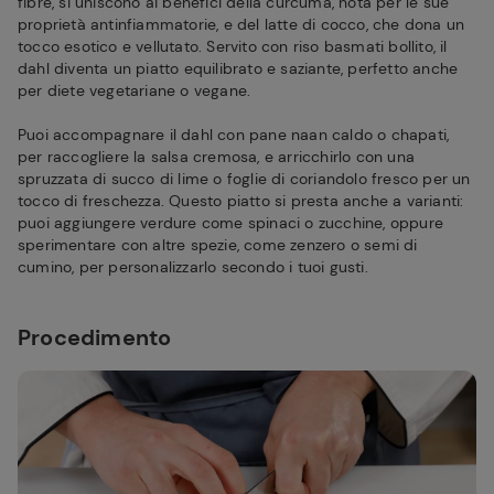
fibre, si uniscono ai benefici della curcuma, nota per le sue
proprietà antinfiammatorie, e del latte di cocco, che dona un
tocco esotico e vellutato. Servito con riso basmati bollito, il
dahl diventa un piatto equilibrato e saziante, perfetto anche
per diete vegetariane o vegane.
Puoi accompagnare il dahl con pane naan caldo o chapati,
per raccogliere la salsa cremosa, e arricchirlo con una
spruzzata di succo di lime o foglie di coriandolo fresco per un
tocco di freschezza. Questo piatto si presta anche a varianti:
puoi aggiungere verdure come spinaci o zucchine, oppure
sperimentare con altre spezie, come zenzero o semi di
cumino, per personalizzarlo secondo i tuoi gusti.
Procedimento