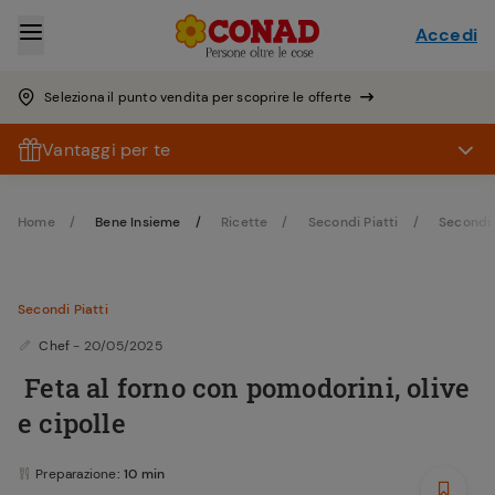
Accedi
Seleziona il punto vendita per scoprire le offerte
Vantaggi per te
Home
Bene Insieme
Ricette
Secondi Piatti
Secondi 
Secondi Piatti
Chef
- 20/05/2025
Feta al forno con pomodorini, olive
e cipolle
Preparazione
: 10 min