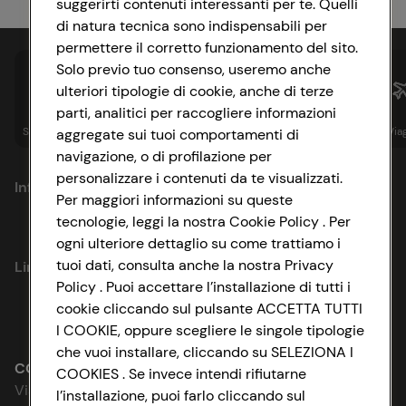
suggerirti contenuti interessanti per te. Quelli
di natura tecnica sono indispensabili per
permettere il corretto funzionamento del sito.
Solo previo tuo consenso, useremo anche
ulteriori tipologie di cookie, anche di terze
parti, analitici per raccogliere informazioni
Spesa online
Assicurazioni
Sapori&
Istituzionale
Via
aggregate sui tuoi comportamenti di
navigazione, o di profilazione per
personalizzare i contenuti da te visualizzati.
Informazioni
Per maggiori informazioni su queste
tecnologie, leggi la nostra Cookie Policy . Per
Privacy Policy
ogni ulteriore dettaglio su come trattiamo i
tuoi dati, consulta anche la nostra Privacy
Link utili
Cookie Policy
Policy . Puoi accettare l’installazione di tutti i
cookie cliccando sul pulsante ACCETTA TUTTI
Lavora con noi
Impostazioni Cookie
I COOKIE, oppure scegliere le singole tipologie
che vuoi installare, cliccando su SELEZIONA I
Le cooperative
Accessibilità
CONAD SOCIETÀ COOPERATIVA
COOKIES . Se invece intendi rifiutarne
Via Michelino, 59 | 40127 BOLOGNA
l’installazione, puoi farlo cliccando sul
News & Approfondimenti