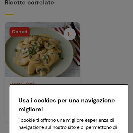
Ricette correlate
Conad
Secondi Piatti
Scaloppine ai funghi
Usa i cookies per una navigazione
migliore!
25 min
Facile
I cookie ti offrono una migliore esperienza di
navigazione sul nostro sito e ci permettono di