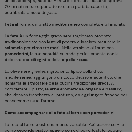
unico accompagnato da verdure e crostini. Bastano appena
20 minuti in forno per ottenere una portata saporita,
equilibrata e ricca di gusto.
Feta al forno, un piatto mediterraneo completo e bilanciato
La
feta
è un formaggio greco semistagionato prodotto
tradizionalmente con latte di pecora e lasciato maturare in
salamoia per circa tre mesi
. Nella versione al forno con
pomodorini
, la sua sapidità si fonde perfettamente con la
dolcezza dei
ciliegini
e della
cipolla rossa
.
Le
olive nere greche
, ingrediente tipico della dieta
mediterranea, aggiungono un tocco deciso e autentico, che
richiama le atmosfere della cucina tradizionale greca. A
completare il piatto, le
erbe aromatiche
:
origano
e
basilico
,
che donano freschezza e profumo, da aggiungere fresche per
conservarne tutto l’aroma.
Come accompagnare alla feta al forno con pomodorini
La feta al forno è estremamente versatile. Può essere servita
come
secondo piatto leggero c
on del pane tostato, oppure