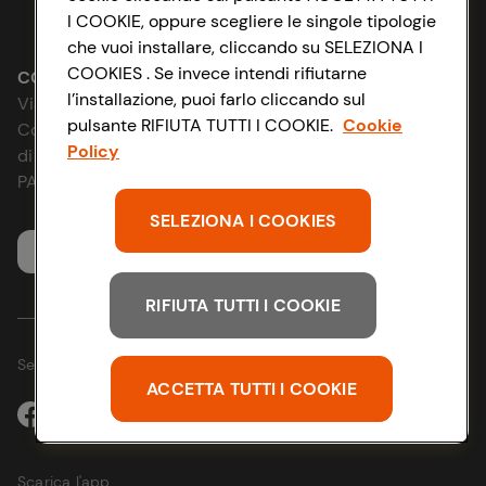
Lavora con noi
I COOKIE, oppure scegliere le singole tipologie
Impostazioni Cookie
che vuoi installare, cliccando su SELEZIONA I
Le cooperative
COOKIES . Se invece intendi rifiutarne
Accessibilità
CONAD SOCIETÀ COOPERATIVA
l’installazione, puoi farlo cliccando sul
Via Michelino, 59 | 40127 BOLOGNA
News & Approfondimenti
pulsante RIFIUTA TUTTI I COOKIE.
Cookie
D&I e Parità di Genere
Codice Fiscale e Registro Imprese
Policy
di Bologna 00865960157
Richiami prodotto
Strategia Fiscale
PARTITA IVA 03320960374
SELEZIONA I COOKIES
Whistleblowing
Servizio clienti
RIFIUTA TUTTI I COOKIE
Seguici sui Social:
ACCETTA TUTTI I COOKIE
Scarica l'app