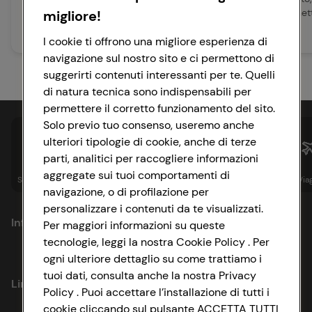
mondo, dalla pizza alla Nerano
ricoperto alle vaschet
migliore!
alla pizza T...
multigusto: s...
Leggi articolo
Leggi articolo
I cookie ti offrono una migliore esperienza di
navigazione sul nostro sito e ci permettono di
suggerirti contenuti interessanti per te. Quelli
di natura tecnica sono indispensabili per
permettere il corretto funzionamento del sito.
Solo previo tuo consenso, useremo anche
ulteriori tipologie di cookie, anche di terze
parti, analitici per raccogliere informazioni
aggregate sui tuoi comportamenti di
Spesa online
Assicurazioni
Sapori&
Istituzionale
Via
navigazione, o di profilazione per
personalizzare i contenuti da te visualizzati.
Informazioni
Per maggiori informazioni su queste
tecnologie, leggi la nostra Cookie Policy . Per
ogni ulteriore dettaglio su come trattiamo i
Privacy Policy
tuoi dati, consulta anche la nostra Privacy
Link utili
Policy . Puoi accettare l’installazione di tutti i
Cookie Policy
cookie cliccando sul pulsante ACCETTA TUTTI