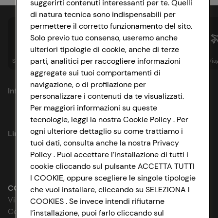
suggerirti contenuti interessanti per te. Quelli
di natura tecnica sono indispensabili per
permettere il corretto funzionamento del sito.
Solo previo tuo consenso, useremo anche
ulteriori tipologie di cookie, anche di terze
parti, analitici per raccogliere informazioni
Spesa online
Assicurazioni
Sapori&
Istituzionale
Via
aggregate sui tuoi comportamenti di
navigazione, o di profilazione per
Informazioni
personalizzare i contenuti da te visualizzati.
Per maggiori informazioni su queste
Privacy Policy
tecnologie, leggi la nostra Cookie Policy . Per
ogni ulteriore dettaglio su come trattiamo i
Link utili
Cookie Policy
tuoi dati, consulta anche la nostra Privacy
Policy . Puoi accettare l’installazione di tutti i
Lavora con noi
Impostazioni Cookie
cookie cliccando sul pulsante ACCETTA TUTTI
I COOKIE, oppure scegliere le singole tipologie
Le cooperative
Accessibilità
CONAD SOCIETÀ COOPERATIVA
che vuoi installare, cliccando su SELEZIONA I
Via Michelino, 59 | 40127 BOLOGNA
COOKIES . Se invece intendi rifiutarne
News & Approfondimenti
D&I e Parità di Genere
Codice Fiscale e Registro Imprese
l’installazione, puoi farlo cliccando sul