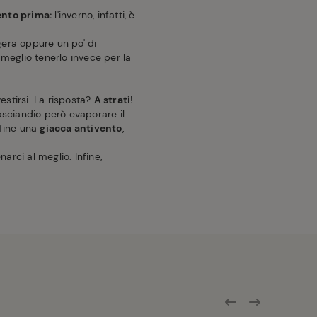
ento prima:
l'inverno, infatti, è
gera oppure un po' di
 meglio tenerlo invece per la
stirsi. La risposta?
A strati!
lasciandio però evaporare il
nfine una
giacca antivento
,
arci al meglio. Infine,