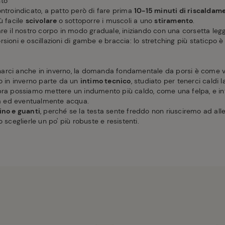
nto
ontroindicato, a patto però di fare prima
10-15 minuti di riscaldam
ù facile
scivolare
o sottoporre i muscoli a uno
stiramento
.
re il nostro corpo in modo graduale, iniziando con una corsetta leg
sioni e oscillazioni di gambe e braccia: lo stretching più staticpo è
arci anche in inverno, la domanda fondamentale da porsi è come ve
vo in inverno parte da un
intimo tecnico
, studiato per tenerci caldi 
opra possiamo mettere un indumento più caldo, come una felpa, e i
ria ed eventualmente acqua.
ino e guanti
, perché se la testa sente freddo non riusciremo ad allen
 sceglierle un po' più robuste e resistenti.