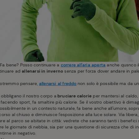
 Fa bene? Posso continuare a
correre all'aria aperta
anche qusnco i
ntinuare ad
allenarsi in inverno
senza per forza dover andare in pale
potremmo pensare,
allenarsi al freddo
non solo è possibile ma da un
, obbligano il nostro corpo a
bruciare calorie
per mantersi al caldo, 
acendo sport, fa smaltire più calorie. Se il vostro obiettivo è dimagrir
, possibilmente in un contesto naturale, fa bene anche all'umore, sopr
rso al chiuso e diminuisce l'esposizione alla luce solare. Via libera
e al parco se abitate in città: vedrete che saranno tanti i benefici su
re le giornate di nebbia, sia per una questione di sicurezza che di 
ntirne in negativo.