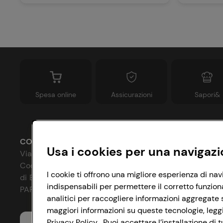
Spesa online
Assicurazioni
Sapori&
CONAD SOCIETÀ COOPERATIVA
Usa i cookies per una navigazi
Via Michelino, 59 | 40127 BOLOGNA
Codice Fiscale e Registro Imprese
P
I cookie ti offrono una migliore esperienza di nav
di Bologna 00865960157
indispensabili per permettere il corretto funzion
C
PARTITA IVA 03320960374
analitici per raccogliere informazioni aggregate s
I
maggiori informazioni su queste tecnologie, leggi 
Servizio clienti
Privacy Policy . Puoi accettare l’installazione d