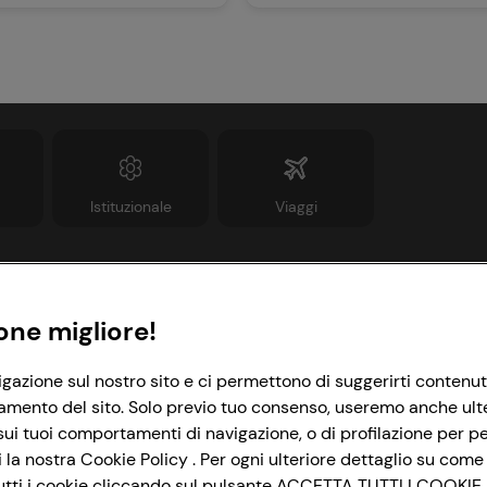
Istituzionale
Viaggi
Informazioni
Link utili
one migliore!
rivacy Policy
Lavora con noi
igazione sul nostro sito e ci permettono di suggerirti contenut
amento del sito. Solo previo tuo consenso, useremo anche ulteri
ookie Policy
Le cooperative
ui tuoi comportamenti di navigazione, o di profilazione per per
mpostazioni Cookie
News & Approfondimenti
la nostra Cookie Policy . Per ogni ulteriore dettaglio su come 
i tutti i cookie cliccando sul pulsante ACCETTA TUTTI I COOKIE,