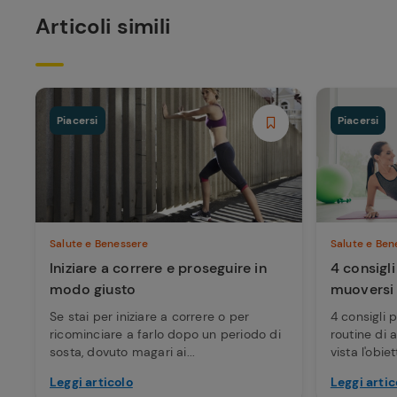
Articoli simili
Piacersi
Piacersi
Salute e Benessere
Salute e Ben
Iniziare a correre e proseguire in
4 consigli
modo giusto
muoversi
Se stai per iniziare a correre o per
4 consigli 
ricominciare a farlo dopo un periodo di
routine di 
sosta, dovuto magari ai...
vista l'obiett
Leggi articolo
Leggi artic