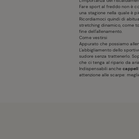
L'importanza del riscaldame
Fare sport al freddo non è c
una stagione nella quale è pi
Ricordiamoci quindi di abitua
stretching dinamico, come tor
fine dell'allenamento.
Come vestirsi
Appurato che possiamo allen
L'abbigliamento dello sporti
sudore senza trattenerlo. S
che ci tenga al ripario da a
Indispensabili anche
cappell
attenzione alle scarpe: meglio