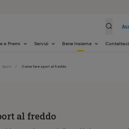
Ac
e e Premi
Servizi
Bene Insieme
Contattac
Sport
Come fare sport al freddo
ort al freddo