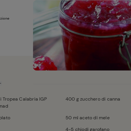
rzione
i Tropea Calabria IGP
400
g zucchero di canna
onad
olato
50
ml aceto di mele
4-5
chiodi garofano