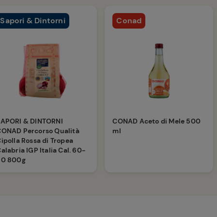
Sapori & Dintorni
Conad
SAPORI & DINTORNI
CONAD Aceto di Mele 500
CONAD Percorso Qualità
ml
ipolla Rossa di Tropea
alabria IGP Italia Cal. 60-
80 800g