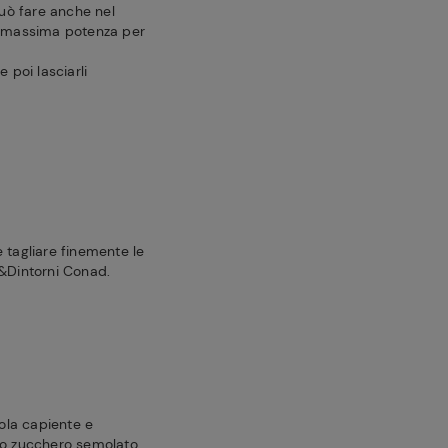
può fare anche nel
la massima potenza per
 poi lasciarli
 tagliare finemente le
i&Dintorni Conad.
tola capiente e
lo zucchero semolato,