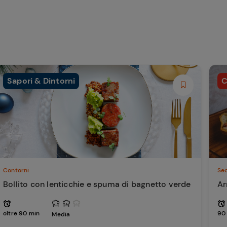
Sapori & Dintorni
C
Contorni
Sec
Bollito con lenticchie e spuma di bagnetto verde
Ar
oltre 90 min
90
Media