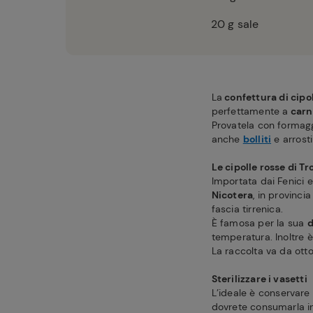
20
g sale
La
confettura di cipol
perfettamente a
carn
Provatela con formagg
anche
bolliti
e arrosti
Le cipolle rosse di T
Importata dai Fenici e
Nicotera
, in provinci
fascia tirrenica.
È famosa per la sua
d
temperatura. Inoltre è 
La raccolta va da otto
Sterilizzare i vasetti
L’ideale è conservare
dovrete consumarla in