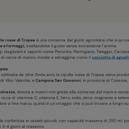
le rosse di Tropea
è una conserva dal gusto agrodolce che si ac
e e formaggi,
esaltandone il gusto senza sovrastarne l’aroma.
i stagionati e saporiti come Pecorino, Parmigiano, Taleggio, Cacio
 di carne di manzo, maiale e selvaggina, come il
cosciotto di agnell
ropea
 coltivata da oltre 2mila anni, la cipolla rossa di Tropea viene prodo
a di Vibo Valentia, e
Campora San Giovanni
, in provincia di Cosenza,
olcezza
, dovuta a inverni miti grazie alla vicinanza del mare e senza
ricca di vitamina C, vitamina E, ferro, iodio, zinco, magnesio e seleni
bre a fine marzo, quindi è un ortaggio che si può trovare a lungo sull
 la confettura in vasetti piccoli, con capacità massima di 250 ml, p
 3-4 giorni al massimo.