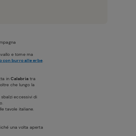
compagna
cavallo e tome ma
o con burro alle erbe
.
tta in
Calabria
tra
 oltre che lungo la
 sbalzi eccessivi di
o.
e tavole italiane.
oiché una volta aperta