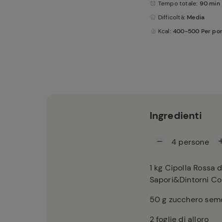
Tempo totale
: 90 min
Difficoltà
: Media
Kcal
: 400-500 Per po
Ingredienti
4
persone
1
kg Cipolla Rossa d
Sapori&Dintorni C
50
g zucchero sem
2
foglie di alloro