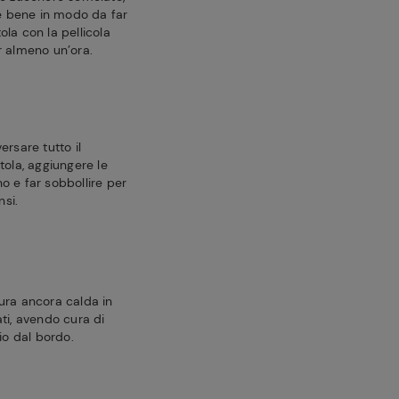
re bene in modo da far
tola con la pellicola
r almeno un’ora.
ersare tutto il
tola, aggiungere le
ano e far sobbollire per
nsi.
ura ancora calda in
ti, avendo cura di
io dal bordo.