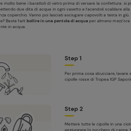
are molto bene i barattoli di vetro prima di versare la confettura: si 
mettendo due dita di acqua in ogni vasetto e facendoli scaldare al
za coperchio. Vanno poi lasciati asciugare capovolti a testa in giù.
e? Basta farli
bollire in una pentola di acqua
per almeno mezz’ora e
ente in acqua.
Step 1
Per prima cosa sbucciare, lavare e
cipolle rosse di Tropea IGP Sapor
Step 2
Mettere tutte le cipolle in una cio
aggiungere lo zucchero di canna, 