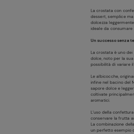
La crostata con confet
dessert, semplice ma d
dolcezza leggermente 
ideale da consumare 
Un successo senza 
La crostata è uno dei 
dolce, noto per la sua
possibilità di variare i
Le albicocche, origina
infine nel bacino del 
sapore dolce e leggerm
coltivate principalment
aromatici.
L’uso della confettura
conservare la frutta 
La combinazione della 
un perfetto esempio di