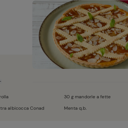
rolla
30
g mandorle a fette
xtra albicocca Conad
Menta q.b.