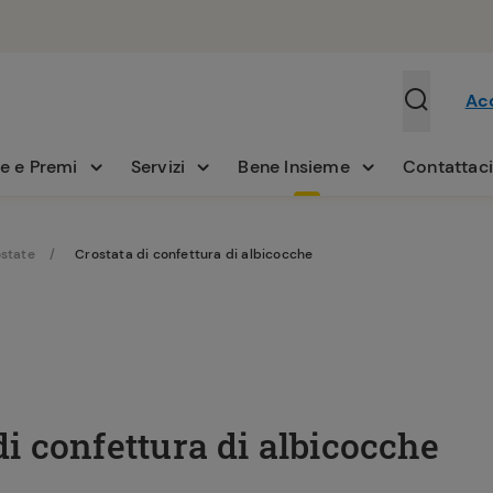
Ac
e e Premi
Servizi
Bene Insieme
Contattac
state
Crostata di confettura di albicocche
di confettura di albicocche