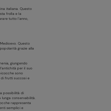
ina italiana. Questo
ta frolla e la
are tutto l’anno,
al Medioevo. Questo
popolarità grazie alla
Armenia, giungendo
’antichità per il suo
albicocche sono
di frutti succosi e
a possibilità di
 lunga conservabilità.
bicocche rappresenta
enti semplici e