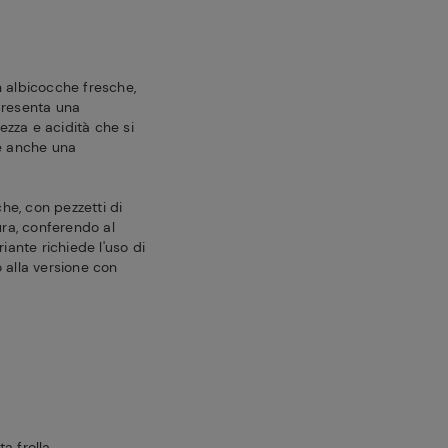
 albicocche fresche,
 presenta una
ezza e acidità che si
ce anche una
he, con pezzetti di
ura, conferendo al
ante richiede l'uso di
o alla versione con
a frolla.