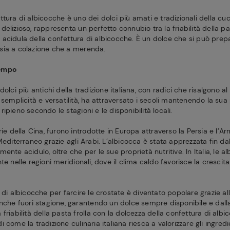
tura di albicocche è uno dei dolci più amati e tradizionali della cuc
elizioso, rappresenta un perfetto connubio tra la friabilità della pas
acidula della confettura di albicocche. È un dolce che si può prepar
sia a colazione che a merenda.
tempo
dolci più antichi della tradizione italiana, con radici che risalgono 
 semplicità e versatilità, ha attraversato i secoli mantenendo la sua 
l ripieno secondo le stagioni e le disponibilità locali.
rie della Cina, furono introdotte in Europa attraverso la Persia e l’
Mediterraneo grazie agli Arabi. L’albicocca è stata apprezzata fin dall
ente acidulo, oltre che per le sue proprietà nutritive. In Italia, le 
e nelle regioni meridionali, dove il clima caldo favorisce la crescita 
 di albicocche per farcire le crostate è diventato popolare grazie all
anche fuori stagione, garantendo un dolce sempre disponibile e dalla
friabilità della pasta frolla con la dolcezza della confettura di al
 come la tradizione culinaria italiana riesca a valorizzare gli ingredi