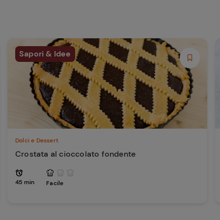
Sapori & Idee
Dolci e Dessert
Crostata al cioccolato fondente
45 min
Facile