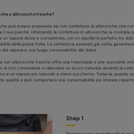
cche o albicocche fresche?
cche può essere preparata sia con confettura di albicocche che con
 il suo perché. Utilizzando la confettura di albicocche, la crostata
e un sapore dolce e concentrato, con un equilibrio perfetto tra dolc
bilità della pasta frolla. La confettura, essendo già cotta, garantis
e del sapore e una lunga conservabilità del dolce.
ata con albicocche fresche offre una freschezza e una succosità unic
 la loro consistenza e rilasciano un succo naturale durante la cott
co e un sapore più naturale e meno zuccherino. Tuttavia, questa vari
alta qualità e può comportare una conservabilità più limitata rispett
Step 1
Stendere con un mattarello la past