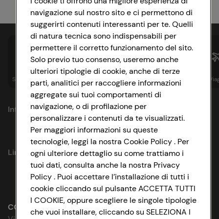
I cookie ti offrono una migliore esperienza di
navigazione sul nostro sito e ci permettono di
suggerirti contenuti interessanti per te. Quelli
di natura tecnica sono indispensabili per
permettere il corretto funzionamento del sito.
Solo previo tuo consenso, useremo anche
ulteriori tipologie di cookie, anche di terze
Spesa online
Assicurazioni
Sapori&
Istituzionale
Via
parti, analitici per raccogliere informazioni
aggregate sui tuoi comportamenti di
navigazione, o di profilazione per
Informazioni
personalizzare i contenuti da te visualizzati.
Per maggiori informazioni su queste
Privacy Policy
tecnologie, leggi la nostra Cookie Policy . Per
Link utili
ogni ulteriore dettaglio su come trattiamo i
Cookie Policy
tuoi dati, consulta anche la nostra Privacy
Policy . Puoi accettare l’installazione di tutti i
Lavora con noi
Impostazioni Cookie
cookie cliccando sul pulsante ACCETTA TUTTI
I COOKIE, oppure scegliere le singole tipologie
Le cooperative
Accessibilità
CONAD SOCIETÀ COOPERATIVA
che vuoi installare, cliccando su SELEZIONA I
Via Michelino, 59 | 40127 BOLOGNA