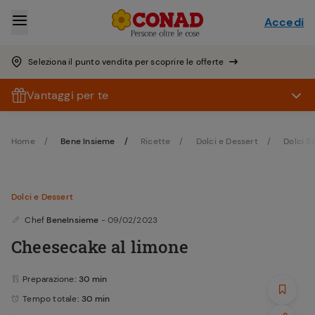
Accedi
Seleziona il punto vendita per scoprire le offerte
Vantaggi per te
Home
Bene Insieme
Ricette
Dolci e Dessert
Dolci S
Dolci e Dessert
Chef
BeneInsieme
- 09/02/2023
Cheesecake al limone
Preparazione
: 30 min
Tempo totale
: 30 min