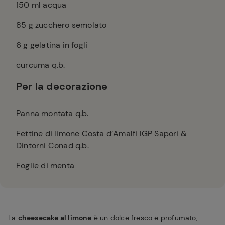
150
ml acqua
85
g zucchero semolato
6
g gelatina in fogli
curcuma q.b.
Per la decorazione
Panna montata q.b.
Fettine di limone Costa d’Amalfi IGP Sapori &
Dintorni Conad q.b.
Foglie di menta
La
cheesecake al limone
è un dolce fresco e profumato,