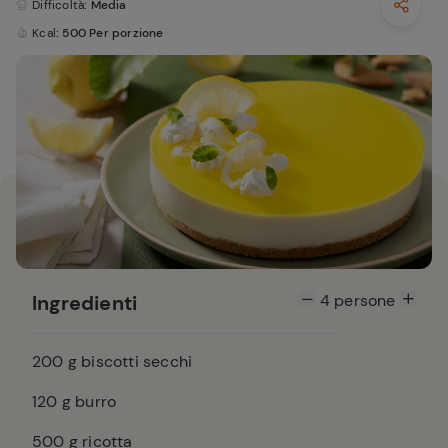
Difficoltà
: Media
Kcal
: 500 Per porzione
Ingredienti
4
persone
200
g biscotti secchi
120
g burro
500
g ricotta