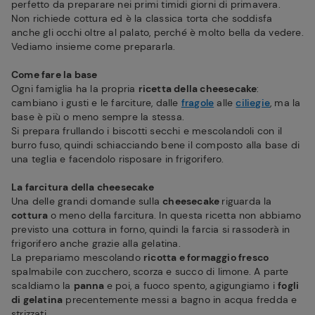
perfetto da preparare nei primi timidi giorni di primavera.
Non richiede cottura ed è la classica torta che soddisfa
anche gli occhi oltre al palato, perché è molto bella da vedere.
Vediamo insieme come prepararla.
Come fare la base
Ogni famiglia ha la propria
ricetta della cheesecake
:
cambiano i gusti e le farciture, dalle
fragole
alle
ciliegie
, ma la
base è più o meno sempre la stessa.
Si prepara frullando i biscotti secchi e mescolandoli con il
burro fuso, quindi schiacciando bene il composto alla base di
una teglia e facendolo risposare in frigorifero.
La farcitura della cheesecake
Una delle grandi domande sulla
cheesecake
riguarda la
cottura
o meno della farcitura. In questa ricetta non abbiamo
previsto una cottura in forno, quindi la farcia si rassoderà in
frigorifero anche grazie alla gelatina.
La prepariamo mescolando
ricotta e formaggio fresco
spalmabile con zucchero, scorza e succo di limone. A parte
scaldiamo la
panna
e poi, a fuoco spento, agigungiamo i
fogli
di gelatina
precentemente messi a bagno in acqua fredda e
strizzati.