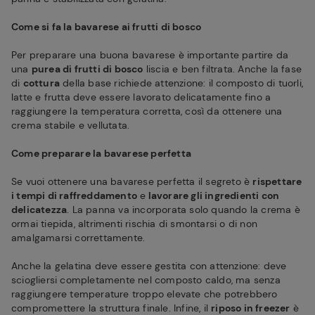
Come si fa la bavarese ai frutti di bosco
Per preparare una buona bavarese è importante partire da
una
purea di frutti di bosco
liscia e ben filtrata. Anche la fase
di
cottura
della base richiede attenzione: il composto di tuorli,
latte e frutta deve essere lavorato delicatamente fino a
raggiungere la temperatura corretta, così da ottenere una
crema stabile e vellutata.
Come preparare la bavarese perfetta
Se vuoi ottenere una bavarese perfetta il segreto è
rispettare
i tempi di raffreddamento
e
lavorare gli ingredienti con
delicatezza
. La panna va incorporata solo quando la crema è
ormai tiepida, altrimenti rischia di smontarsi o di non
amalgamarsi correttamente.
Anche la gelatina deve essere gestita con attenzione: deve
sciogliersi completamente nel composto caldo, ma senza
raggiungere temperature troppo elevate che potrebbero
compromettere la struttura finale. Infine, il
riposo in freezer
è