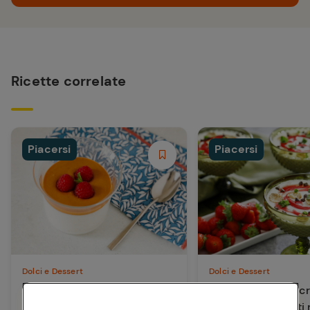
Ricette correlate
Piacersi
Piacersi
Dolci e Dessert
Dolci e Dessert
Bavarese al kefir light con
Crema di ricotta c
fermenti
con coulis ai frutti 