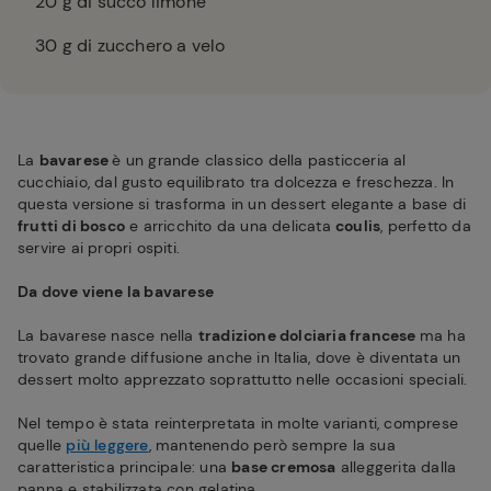
20
g di succo limone
30
g di zucchero a velo
La
bavarese
è un grande classico della pasticceria al
cucchiaio, dal gusto equilibrato tra dolcezza e freschezza. In
questa versione si trasforma in un dessert elegante a base di
frutti di bosco
e arricchito da una delicata
coulis
, perfetto da
servire ai propri ospiti.
Da dove viene la bavarese
La bavarese nasce nella
tradizione dolciaria francese
ma ha
trovato grande diffusione anche in Italia, dove è diventata un
dessert molto apprezzato soprattutto nelle occasioni speciali.
Nel tempo è stata reinterpretata in molte varianti, comprese
quelle
più leggere
, mantenendo però sempre la sua
caratteristica principale: una
base cremosa
alleggerita dalla
panna e stabilizzata con gelatina.