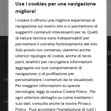
Usa i cookies per una navigazione
migliore!
25 min
30 min
Media
Facile
I cookie ti offrono una migliore esperienza di
navigazione sul nostro sito e ci permettono di
suggerirti contenuti interessanti per te. Quelli
di natura tecnica sono indispensabili per
permettere il corretto funzionamento del sito.
Solo previo tuo consenso, useremo anche
ulteriori tipologie di cookie, anche di terze
parti, analitici per raccogliere informazioni
Spesa online
Assicurazioni
Sapori&
Istituzionale
Via
aggregate sui tuoi comportamenti di
navigazione, o di profilazione per
Informazioni
personalizzare i contenuti da te visualizzati.
Per maggiori informazioni su queste
tecnologie, leggi la nostra Cookie Policy . Per
Privacy Policy
ogni ulteriore dettaglio su come trattiamo i
Link utili
tuoi dati, consulta anche la nostra Privacy
Cookie Policy
Policy . Puoi accettare l’installazione di tutti i