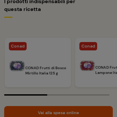
I prodotti indispensabili per
questa ricetta
Conad
Conad
CONAD Frutt
CONAD Frutti di Bosco
Lampone Ita
Mirtillo Italia 125 g
Vai alla spesa online