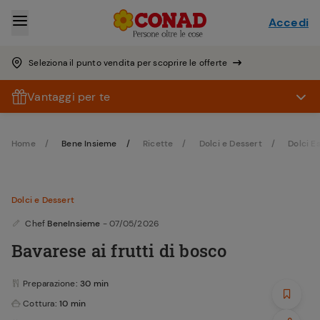
Accedi
Seleziona il punto vendita per scoprire le offerte
Vantaggi per te
Home
Bene Insieme
Ricette
Dolci e Dessert
Dolci Es
Dolci e Dessert
Chef
BeneInsieme
- 07/05/2026
Bavarese ai frutti di bosco
Preparazione
: 30 min
Cottura
: 10 min