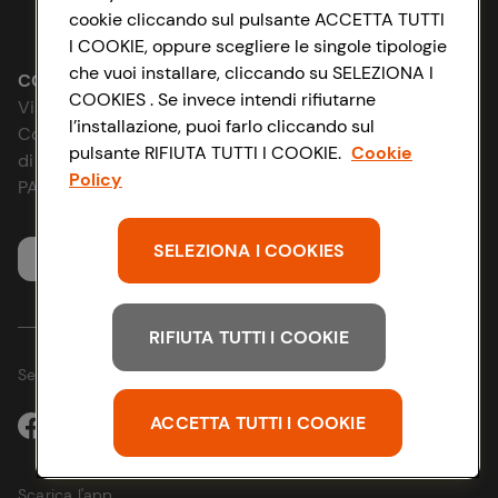
Lavora con noi
cookie cliccando sul pulsante ACCETTA TUTTI
Impostazioni Cookie
I COOKIE, oppure scegliere le singole tipologie
Le cooperative
che vuoi installare, cliccando su SELEZIONA I
Accessibilità
CONAD SOCIETÀ COOPERATIVA
COOKIES . Se invece intendi rifiutarne
Via Michelino, 59 | 40127 BOLOGNA
News & Approfondimenti
l’installazione, puoi farlo cliccando sul
D&I e Parità di Genere
Codice Fiscale e Registro Imprese
pulsante RIFIUTA TUTTI I COOKIE.
Cookie
di Bologna 00865960157
Richiami prodotto
Policy
Strategia Fiscale
PARTITA IVA 03320960374
Whistleblowing
SELEZIONA I COOKIES
Servizio clienti
RIFIUTA TUTTI I COOKIE
Seguici sui Social:
ACCETTA TUTTI I COOKIE
Scarica l'app