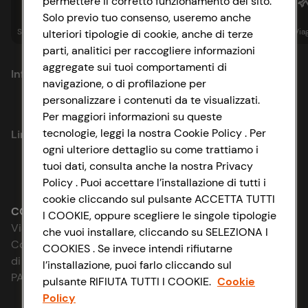
permettere il corretto funzionamento del sito.
Solo previo tuo consenso, useremo anche
Spesa online
Assicurazioni
Sapori&
Istituzionale
Via
ulteriori tipologie di cookie, anche di terze
parti, analitici per raccogliere informazioni
aggregate sui tuoi comportamenti di
Informazioni
navigazione, o di profilazione per
personalizzare i contenuti da te visualizzati.
Privacy Policy
Per maggiori informazioni su queste
tecnologie, leggi la nostra Cookie Policy . Per
Link utili
Cookie Policy
ogni ulteriore dettaglio su come trattiamo i
tuoi dati, consulta anche la nostra Privacy
Lavora con noi
Impostazioni Cookie
Policy . Puoi accettare l’installazione di tutti i
cookie cliccando sul pulsante ACCETTA TUTTI
Le cooperative
Accessibilità
CONAD SOCIETÀ COOPERATIVA
I COOKIE, oppure scegliere le singole tipologie
Via Michelino, 59 | 40127 BOLOGNA
che vuoi installare, cliccando su SELEZIONA I
News & Approfondimenti
D&I e Parità di Genere
Codice Fiscale e Registro Imprese
COOKIES . Se invece intendi rifiutarne
di Bologna 00865960157
l’installazione, puoi farlo cliccando sul
Richiami prodotto
Strategia Fiscale
PARTITA IVA 03320960374
pulsante RIFIUTA TUTTI I COOKIE.
Cookie
Policy
Whistleblowing