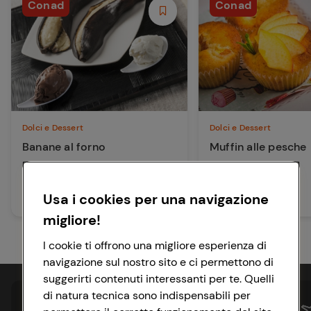
Conad
Conad
Dolci e Dessert
Dolci e Dessert
Banane al forno
Muffin alle pesche
15 min
60 min
Facile
Facile
Usa i cookies per una navigazione
migliore!
I cookie ti offrono una migliore esperienza di
navigazione sul nostro sito e ci permettono di
suggerirti contenuti interessanti per te. Quelli
di natura tecnica sono indispensabili per