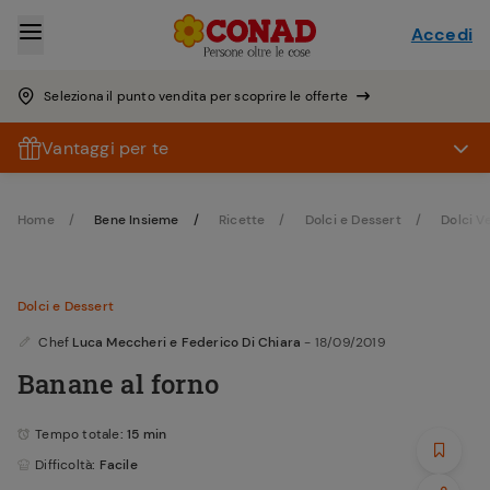
Accedi
Seleziona il punto vendita per scoprire le offerte
Vantaggi per te
Home
Bene Insieme
Ricette
Dolci e Dessert
Dolci V
Dolci e Dessert
Chef
Luca Meccheri e Federico Di Chiara
- 18/09/2019
Banane al forno
Tempo totale
: 15 min
Difficoltà
: Facile