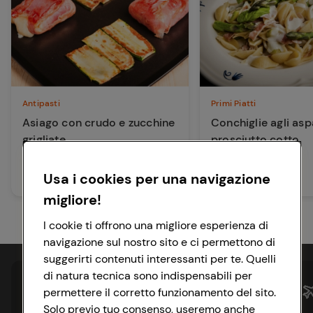
Antipasti
Primi Piatti
Asiago con crudo e zucchine
Conchiglie agli asp
grigliate
prosciutto cotto
Usa i cookies per una navigazione
20 min
30 min
Facile
Facile
migliore!
I cookie ti offrono una migliore esperienza di
navigazione sul nostro sito e ci permettono di
suggerirti contenuti interessanti per te. Quelli
di natura tecnica sono indispensabili per
permettere il corretto funzionamento del sito.
Solo previo tuo consenso, useremo anche