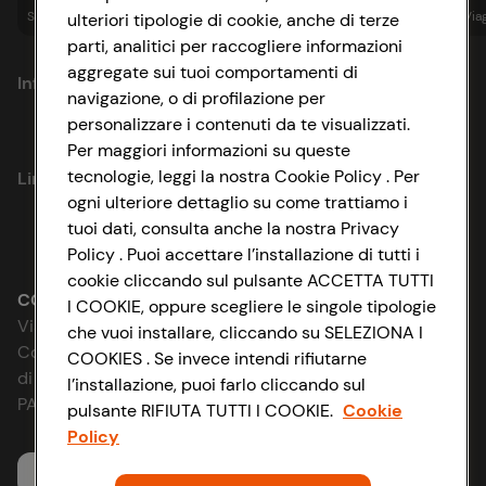
Spesa online
Assicurazioni
Sapori&
Istituzionale
Via
ulteriori tipologie di cookie, anche di terze
parti, analitici per raccogliere informazioni
aggregate sui tuoi comportamenti di
Informazioni
navigazione, o di profilazione per
personalizzare i contenuti da te visualizzati.
Privacy Policy
Per maggiori informazioni su queste
tecnologie, leggi la nostra Cookie Policy . Per
Link utili
Cookie Policy
ogni ulteriore dettaglio su come trattiamo i
tuoi dati, consulta anche la nostra Privacy
Lavora con noi
Impostazioni Cookie
Policy . Puoi accettare l’installazione di tutti i
cookie cliccando sul pulsante ACCETTA TUTTI
Le cooperative
Accessibilità
CONAD SOCIETÀ COOPERATIVA
I COOKIE, oppure scegliere le singole tipologie
Via Michelino, 59 | 40127 BOLOGNA
che vuoi installare, cliccando su SELEZIONA I
News & Approfondimenti
D&I e Parità di Genere
Codice Fiscale e Registro Imprese
COOKIES . Se invece intendi rifiutarne
di Bologna 00865960157
l’installazione, puoi farlo cliccando sul
Richiami prodotto
Strategia Fiscale
PARTITA IVA 03320960374
pulsante RIFIUTA TUTTI I COOKIE.
Cookie
Policy
Whistleblowing
Servizio clienti