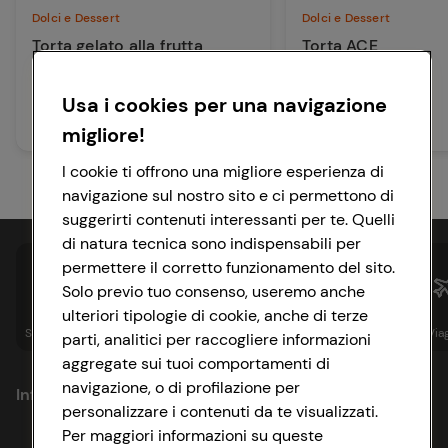
Dolci e Dessert
Dolci e Dessert
Torta gelato alla frutta
Torta ACE
Usa i cookies per una navigazione
60 min
50 min
Facile
Facile
migliore!
I cookie ti offrono una migliore esperienza di
navigazione sul nostro sito e ci permettono di
suggerirti contenuti interessanti per te. Quelli
di natura tecnica sono indispensabili per
permettere il corretto funzionamento del sito.
Solo previo tuo consenso, useremo anche
ulteriori tipologie di cookie, anche di terze
Spesa online
Assicurazioni
Sapori&
Istituzionale
Via
parti, analitici per raccogliere informazioni
aggregate sui tuoi comportamenti di
navigazione, o di profilazione per
Informazioni
personalizzare i contenuti da te visualizzati.
Per maggiori informazioni su queste