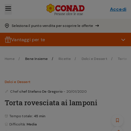
Accedi
Seleziona il punto vendita per scoprire le offerte
Vantaggi per te
Home
Bene Insieme
Ricette
Dolci e Dessert
Torte
Dolci e Dessert
Chef
chef Stefano De Gregorio
- 20/01/2020
Torta rovesciata ai lamponi
Tempo totale
: 45 min
Difficoltà
: Media