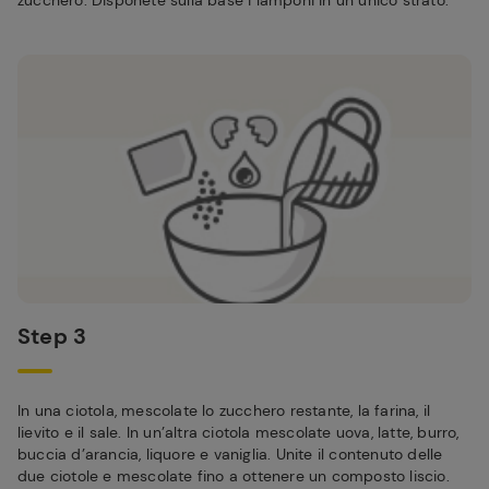
zucchero. Disponete sulla base i lamponi in un unico strato.
Step 3
In una ciotola, mescolate lo zucchero restante, la farina, il
lievito e il sale. In un’altra ciotola mescolate uova, latte, burro,
buccia d’arancia, liquore e vaniglia. Unite il contenuto delle
due ciotole e mescolate fino a ottenere un composto liscio.