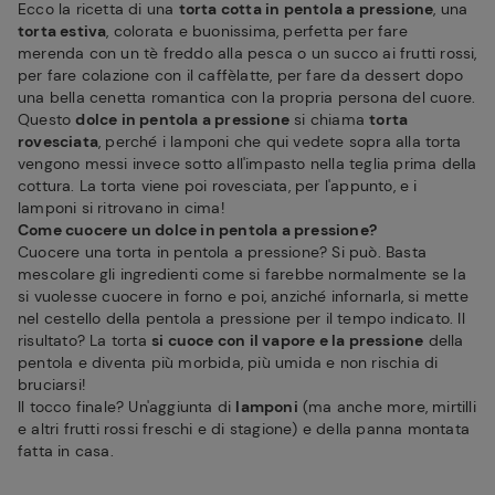
Ecco la ricetta di una
torta cotta in pentola a pressione
, una
torta estiva
, colorata e buonissima, perfetta per fare
merenda con un tè freddo alla pesca o un succo ai frutti rossi,
per fare colazione con il caffèlatte, per fare da dessert dopo
una bella cenetta romantica con la propria persona del cuore.
Questo
dolce in pentola a pressione
si chiama
torta
rovesciata
, perché i lamponi che qui vedete sopra alla torta
vengono messi invece sotto all'impasto nella teglia prima della
cottura. La torta viene poi rovesciata, per l'appunto, e i
lamponi si ritrovano in cima!
Come cuocere un dolce in pentola a pressione?
Cuocere una torta in pentola a pressione? Si può. Basta
mescolare gli ingredienti come si farebbe normalmente se la
si vuolesse cuocere in forno e poi, anziché infornarla, si mette
nel cestello della pentola a pressione per il tempo indicato. Il
risultato? La torta
si cuoce con il vapore e la pressione
della
pentola e diventa più morbida, più umida e non rischia di
bruciarsi!
Il tocco finale? Un'aggiunta di
lamponi
(ma anche more, mirtilli
e altri frutti rossi freschi e di stagione) e della panna montata
fatta in casa.