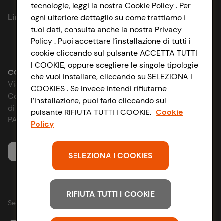
Privacy Policy
tecnologie, leggi la nostra Cookie Policy . Per
Link utili
ogni ulteriore dettaglio su come trattiamo i
Cookie Policy
tuoi dati, consulta anche la nostra Privacy
Policy . Puoi accettare l’installazione di tutti i
Lavora con noi
Impostazioni Cookie
cookie cliccando sul pulsante ACCETTA TUTTI
I COOKIE, oppure scegliere le singole tipologie
Le cooperative
Accessibilità
CONAD SOCIETÀ COOPERATIVA
che vuoi installare, cliccando su SELEZIONA I
Via Michelino, 59 | 40127 BOLOGNA
COOKIES . Se invece intendi rifiutarne
News & Approfondimenti
D&I e Parità di Genere
Codice Fiscale e Registro Imprese
l’installazione, puoi farlo cliccando sul
di Bologna 00865960157
pulsante RIFIUTA TUTTI I COOKIE.
Cookie
Richiami prodotto
Strategia Fiscale
PARTITA IVA 03320960374
Policy
Whistleblowing
Servizio clienti
SELEZIONA I COOKIES
RIFIUTA TUTTI I COOKIE
Seguici sui Social: