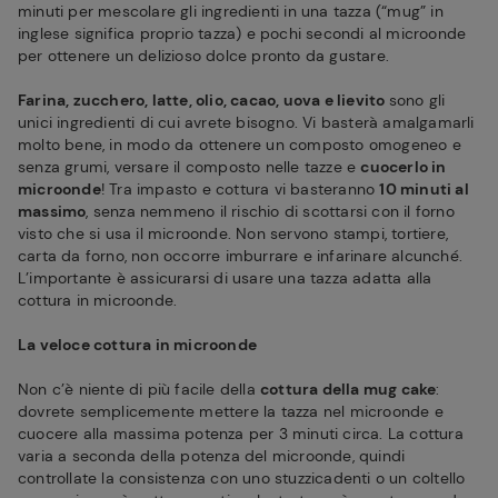
minuti per mescolare gli ingredienti in una tazza (“mug” in
inglese significa proprio tazza) e pochi secondi al microonde
per ottenere un delizioso dolce pronto da gustare.
Farina, zucchero, latte, olio, cacao, uova e lievito
sono gli
unici ingredienti di cui avrete bisogno. Vi basterà amalgamarli
molto bene, in modo da ottenere un composto omogeneo e
senza grumi, versare il composto nelle tazze e
cuocerlo in
microonde
! Tra impasto e cottura vi basteranno
10 minuti al
massimo
, senza nemmeno il rischio di scottarsi con il forno
visto che si usa il microonde. Non servono stampi, tortiere,
carta da forno, non occorre imburrare e infarinare alcunché.
L’importante è assicurarsi di usare una tazza adatta alla
cottura in microonde.
La veloce cottura in microonde
Non c’è niente di più facile della
cottura della mug cake
:
dovrete semplicemente mettere la tazza nel microonde e
cuocere alla massima potenza per 3 minuti circa. La cottura
varia a seconda della potenza del microonde, quindi
controllate la consistenza con uno stuzzicadenti o un coltello