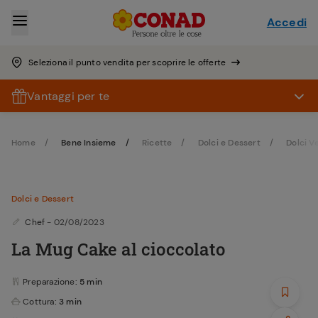
Accedi
Seleziona il punto vendita per scoprire le offerte
Vantaggi per te
Home
Bene Insieme
Ricette
Dolci e Dessert
Dolci V
Dolci e Dessert
Chef
- 02/08/2023
La Mug Cake al cioccolato
Preparazione
: 5 min
Cottura
: 3 min