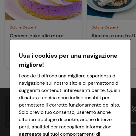
Dolci e Dessert
Dolci e Dessert
Cheese-cake alle more
Rice cake con frut
farcita con more e pere
cioccolato
Usa i cookies per una navigazione
50 min
50 min
Facile
Facile
migliore!
I cookie ti offrono una migliore esperienza di
navigazione sul nostro sito e ci permettono di
suggerirti contenuti interessanti per te. Quelli
di natura tecnica sono indispensabili per
permettere il corretto funzionamento del sito.
Solo previo tuo consenso, useremo anche
ulteriori tipologie di cookie, anche di terze
Spesa online
Assicurazioni
Sapori&
Istituzionale
Via
parti, analitici per raccogliere informazioni
aggregate sui tuoi comportamenti di