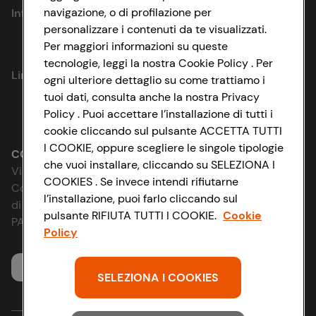
navigazione, o di profilazione per
Informazioni
personalizzare i contenuti da te visualizzati.
Per maggiori informazioni su queste
Privacy Policy
tecnologie, leggi la nostra Cookie Policy . Per
Link utili
ogni ulteriore dettaglio su come trattiamo i
Cookie Policy
tuoi dati, consulta anche la nostra Privacy
Policy . Puoi accettare l’installazione di tutti i
Lavora con noi
Impostazioni Cookie
cookie cliccando sul pulsante ACCETTA TUTTI
I COOKIE, oppure scegliere le singole tipologie
Le cooperative
Accessibilità
CONAD SOCIETÀ COOPERATIVA
che vuoi installare, cliccando su SELEZIONA I
Via Michelino, 59 | 40127 BOLOGNA
COOKIES . Se invece intendi rifiutarne
News & Approfondimenti
D&I e Parità di Genere
Codice Fiscale e Registro Imprese
l’installazione, puoi farlo cliccando sul
di Bologna 00865960157
pulsante RIFIUTA TUTTI I COOKIE.
Cookie
Richiami prodotto
Strategia Fiscale
PARTITA IVA 03320960374
Policy
Whistleblowing
Servizio clienti
SELEZIONA I COOKIES