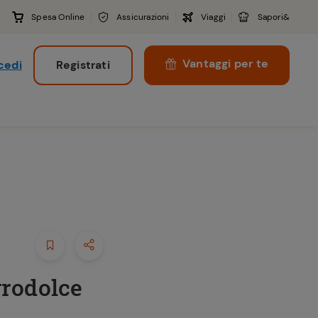
Spesa Online
Assicurazioni
Viaggi
Sapori&
Vantaggi per te
cedi
Registrati
i
grodolce