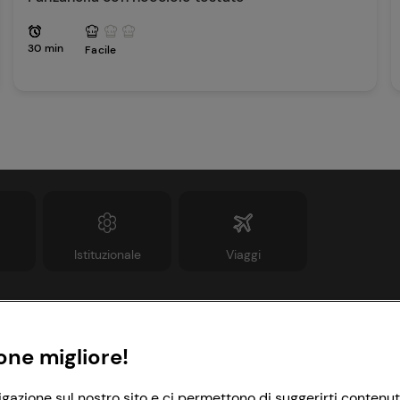
30 min
Facile
Istituzionale
Viaggi
Informazioni
Link utili
one migliore!
rivacy Policy
Lavora con noi
igazione sul nostro sito e ci permettono di suggerirti contenut