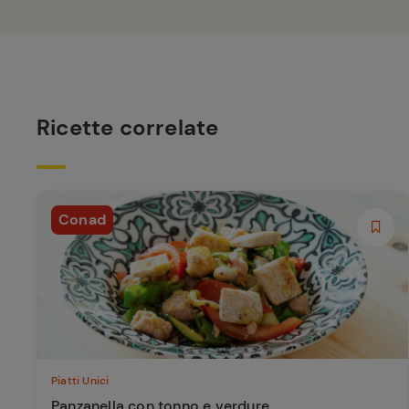
Ricette correlate
Conad
Piatti Unici
Panzanella con tonno e verdure