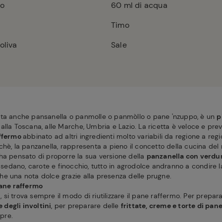
co
60
ml di acqua
Timo
oliva
Sale
ata anche pansanella o panmolle o panmòllo o pane 'nzuppo, è un
p
, dalla Toscana, alle Marche, Umbria e Lazio. La ricetta è veloce e prev
ffermo
abbinato ad altri ingredienti molto variabili da regione a re
hè, la panzanella, rappresenta a pieno il concetto della cucina del ri
ha pensato di proporre la sua versione della
panzanella con verdur
, sedano, carote e finocchio, tutto in agrodolce andranno a condire la 
e una nota dolce grazie alla presenza delle prugne.
pane raffermo
d, si trova sempre il modo di riutilizzare il pane raffermo. Per prepar
e degli involtini
, per preparare delle
frittate, creme e torte di pan
mpre.