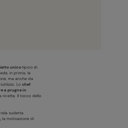
iatto unico
tipico di
ede, in primis, la
gione, ma anche da
utilizzo. Lo
chef
e e prugne in
ricetta. Il tocco dello
arela sudetta
e,
la motivazione di