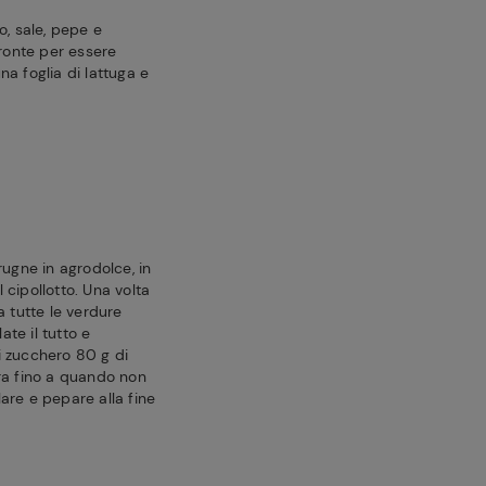
o, sale, pepe e
pronte per essere
a foglia di lattuga e
rugne in agrodolce, in
l cipollotto. Una volta
a tutte le verdure
te il tutto e
i zucchero 80 g di
ra fino a quando non
alare e pepare alla fine