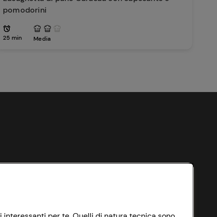
pomodorini
25 min
Media
i interessanti per te. Quelli di natura tecnica sono