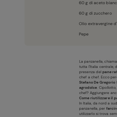
60
g di aceto bian
60
g di zucchero
Olio extravergine d'
Pepe
La panzanella, chiam
tutta l'Italia centrale
presenza del
pane ra
chef a chef. Ecco perc
Stefano De Gregorio
agrodolce
. Cipollotto
chef? Aggiungere anch
Come riutilizzare il 
In Italia, da nord a su
panzanella, per
farcir
utilizzarlo si trova se