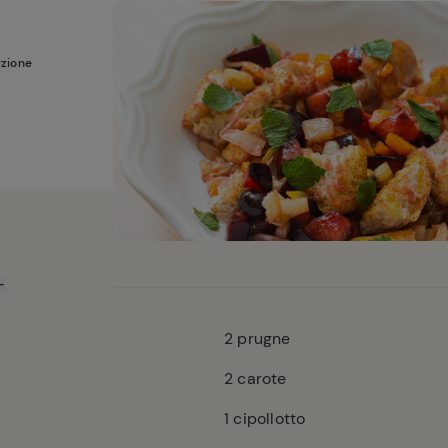
rzione
2
prugne
2
carote
1
cipollotto