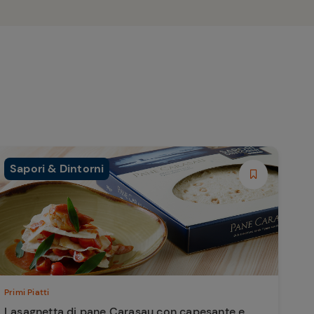
Sapori & Dintorni
Primi Piatti
Lasagnetta di pane Carasau con capesante e