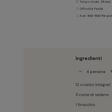
Tempo totale
: 25 min
Difficoltà
: Facile
Kcal
: 400-500 Per po
Ingredienti
4
persone
12
crostini integrali
3
coste di sedano
1
finocchio