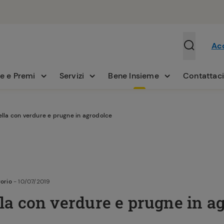
Ac
e e Premi
Servizi
Bene Insieme
Contattac
lla con verdure e prugne in agrodolce
orio
- 10/07/2019
a con verdure e prugne in a