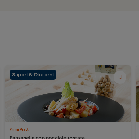
Sapori & Dintorni
Primi Piatti
Panzanella con nocciole tostate