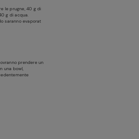
re le prugne, 40 g di
40 g di acqua.
ndo saranno evaporat
, dovranno prendere un
In una bowl,
recedentemente