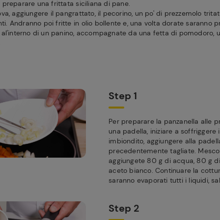
preparare una frittata siciliana di pane.
a, aggiungere il pangrattato, il pecorino, un po' di prezzemolo tritat
nti. Andranno poi fritte in olio bollente e, una volta dorate saranno 
al'interno di un panino, accompagnate da una fetta di pomodoro, un
.
Step 1
Per preparare la panzanella alle p
una padella, iniziare a soffriggere i
imbiondito, aggiungere alla padell
precedentemente tagliate. Mescola
aggiungete 80 g di acqua, 80 g d
aceto bianco. Continuare la cottu
saranno evaporati tutti i liquidi, s
Step 2