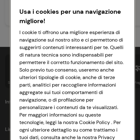
Usa i cookies per una navigazione
20 min
15 min
Facile
Facile
migliore!
I cookie ti offrono una migliore esperienza di
navigazione sul nostro sito e ci permettono di
suggerirti contenuti interessanti per te. Quelli
di natura tecnica sono indispensabili per
permettere il corretto funzionamento del sito.
Solo previo tuo consenso, useremo anche
ulteriori tipologie di cookie, anche di terze
Spesa online
Assicurazioni
Sapori&
Istituzionale
Via
parti, analitici per raccogliere informazioni
aggregate sui tuoi comportamenti di
navigazione, o di profilazione per
Informazioni
personalizzare i contenuti da te visualizzati.
Per maggiori informazioni su queste
Privacy Policy
tecnologie, leggi la nostra Cookie Policy . Per
Link utili
ogni ulteriore dettaglio su come trattiamo i
Cookie Policy
tuoi dati, consulta anche la nostra Privacy