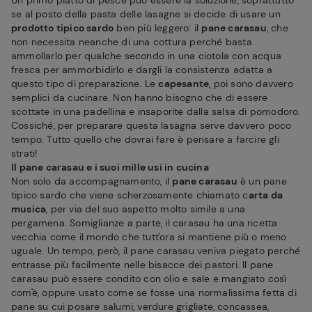
Un primo piatto di pesce può essere la soluzione, soprattutto
se al posto della pasta delle lasagne si decide di usare un
prodotto tipico sardo
ben più leggero: il
pane carasau
, che
non necessita neanche di una cottura perché basta
ammollarlo per qualche secondo in una ciotola con acqua
fresca per ammorbidirlo e dargli la consistenza adatta a
questo tipo di preparazione. Le
capesante
, poi sono davvero
semplici da cucinare. Non hanno bisogno che di essere
scottate in una padellina e insaporite dalla salsa di pomodoro.
Cossiché, per preparare questa lasagna serve davvero poco
tempo. Tutto quello che dovrai fare è pensare a farcire gli
strati!
Il pane carasau e i suoi mille usi in cucina
Non solo da accompagnamento, il
pane carasau
è un pane
tipico sardo che viene scherzosamente chiamato c
arta da
musica
, per via del suo aspetto molto simile a una
pergamena. Somiglianze a parte, il carasau ha una ricetta
vecchia come il mondo che tutt'ora si mantiene più o meno
uguale. Un tempo, però, il pane carasau veniva piegato perché
entrasse più facilmente nelle bisacce dei pastori. Il pane
carasau può essere condito con olio e sale e mangiato così
com'è, oppure usato come se fosse una normalissima fetta di
pane su cui posare salumi, verdure grigliate, concassea,