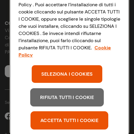
Policy . Puoi accettare l’installazione di tutti i
Lavora con noi
Impostazioni Cookie
cookie cliccando sul pulsante ACCETTA TUTTI
I COOKIE, oppure scegliere le singole tipologie
Le cooperative
Accessibilità
CONAD SOCIETÀ COOPERATIVA
che vuoi installare, cliccando su SELEZIONA I
Via Michelino, 59 | 40127 BOLOGNA
COOKIES . Se invece intendi rifiutarne
News & Approfondimenti
D&I e Parità di Genere
Codice Fiscale e Registro Imprese
l’installazione, puoi farlo cliccando sul
di Bologna 00865960157
pulsante RIFIUTA TUTTI I COOKIE.
Cookie
Richiami prodotto
Strategia Fiscale
PARTITA IVA 03320960374
Policy
Whistleblowing
Servizio clienti
SELEZIONA I COOKIES
RIFIUTA TUTTI I COOKIE
Seguici sui Social:
ACCETTA TUTTI I COOKIE