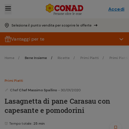
Accedi
Seleziona il punto vendita per scoprire le offerte
Vantaggi per te
Home
Bene Insieme
Ricette
Primi Piatti
Primi Piatti
Primi Piatti
Chef
Chef Massimo Spallino
- 30/01/2020
Lasagnetta di pane Carasau con
capesante e pomodorini
Tempo totale
: 25 min