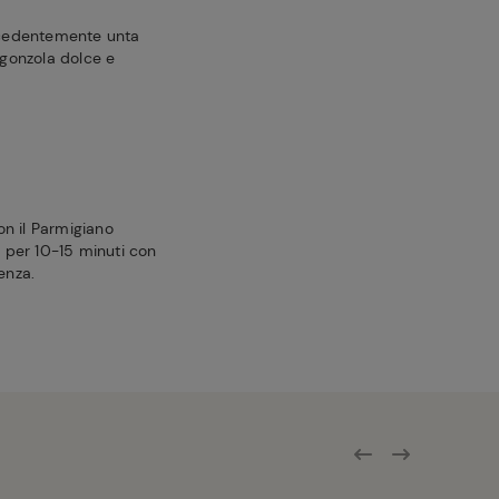
recedentemente unta
rgonzola dolce e
con il Parmigiano
o per 10-15 minuti con
enza.