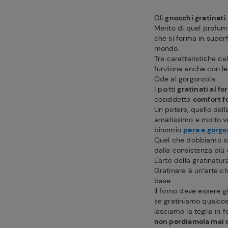
Gli
gnocchi gratinati
Merito di quel profumo
che si forma in superfi
mondo.
Tre caratteristiche ce
funziona anche con l
Ode al gorgonzola
I piatti
gratinati al fo
cosiddetto
comfort f
Un potere, quello della
amatissimo e molto ve
binomio
pere e gorgo
Quel che dobbiamo sap
dalla consistenza più
L'arte della gratinatu
Gratinare è un’arte c
base:
il forno deve essere 
se gratiniamo qualcos
lasciamo la teglia in 
non perdiamola mai d