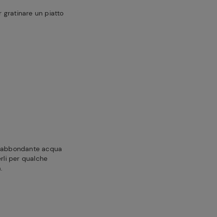
r gratinare un piatto
on abbondante acqua
erli per qualche
.