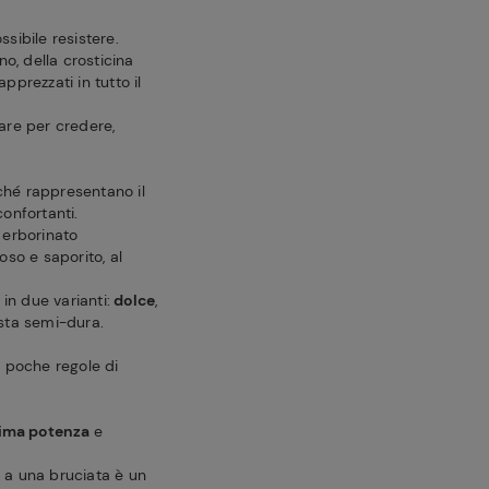
sibile resistere.
o, della crosticina
pprezzati in tutto il
vare per credere,
ché rappresentano il
confortanti.
 erborinato
oso e saporito, al
n due varianti:
dolce
,
asta semi-dura.
e poche regole di
ssima potenza
e
 a una bruciata è un