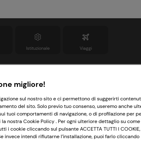
Istituzionale
Viaggi
Informazioni
Link utili
one migliore!
rivacy Policy
Lavora con noi
igazione sul nostro sito e ci permettono di suggerirti contenut
amento del sito. Solo previo tuo consenso, useremo anche ulteri
ookie Policy
Le cooperative
ui tuoi comportamenti di navigazione, o di profilazione per per
mpostazioni Cookie
News & Approfondimenti
la nostra Cookie Policy . Per ogni ulteriore dettaglio su come 
i tutti i cookie cliccando sul pulsante ACCETTA TUTTI I COOKIE,
ccessibilità
Richiami prodotto
 invece intendi rifiutarne l’installazione, puoi farlo cliccan