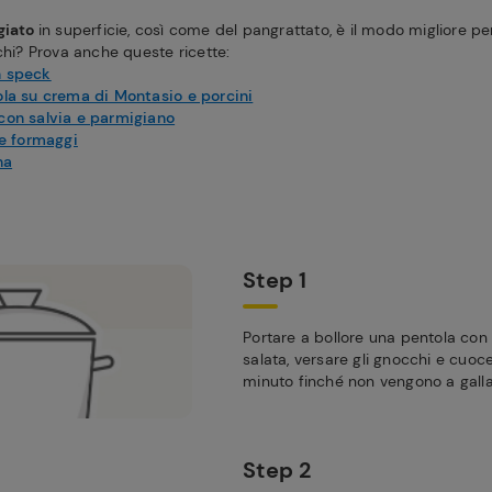
giato
in superficie, così come del pangrattato, è il modo migliore pe
chi? Prova anche queste ricette:
n speck
ola su crema di Montasio e porcini
con salvia e parmigiano
re formaggi
na
Step 1
Portare a bollore una pentola c
salata, versare gli gnocchi e cuoc
minuto finché non vengono a galla
Step 2