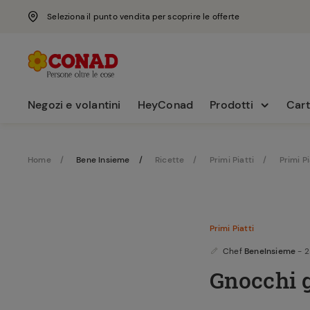
Seleziona il punto vendita per scoprire le offerte
Negozi e volantini
HeyConad
Prodotti
Cart
Home
Bene Insieme
Ricette
Primi Piatti
Primi Pi
Primi Piatti
Chef
BeneInsieme
- 
Gnocchi g