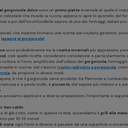
 al gorgonzola dolce
sono un
primo piatto
invernale al quale è impos
 celestiale che invade la cucina appena si apre lo sportello del forn
cie e poi dell’inconfondibile sapore di uno dei formaggi italiani più a
lestiali, che insieme formano una ricetta dal risultato garantito: pro
e
lasagne al gorgonzola!
rno
sono probabilmente tra le
ricette invernali
più apprezzate, per
ood
, cioè quelle ricette considerate consolatorie e particolarmente 
 cottura in forno, amplificato dall’utilizzo del
gorgonzola
, formaggio
rsatile in cucina: dal classico
risotto radicchio e gorgonzola
, crem
nzola
, da proporre in diversi modi.
ere, è che il gorgonzola viene prodotto tra Piemonte e Lombardia i
 cremosa e a pasta molle, e
piccante
, dal sapore più intenso e a p
ra
he possiamo applicare a diverse preparazioni, l’importante è seguir
già
ben caldo
a di già cotto, come in questa ricetta, accendiamo il
grill alla ma
forno per 10-15 minuti
i vista:
ogni forno è diverso e passare da una superficie croccante