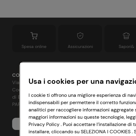
Spesa online
Assicurazioni
Sapori&
CONAD SOCIETÀ COOPERATIVA
Usa i cookies per una navigazi
Via Michelino, 59 | 40127 BOLOGNA
Codice Fiscale e Registro Imprese
P
I cookie ti offrono una migliore esperienza di nav
di Bologna 00865960157
indispensabili per permettere il corretto funzion
C
PARTITA IVA 03320960374
analitici per raccogliere informazioni aggregate s
I
maggiori informazioni su queste tecnologie, leggi 
Servizio clienti
Privacy Policy . Puoi accettare l’installazione d
A
installare, cliccando su SELEZIONA I COOKIES . Se