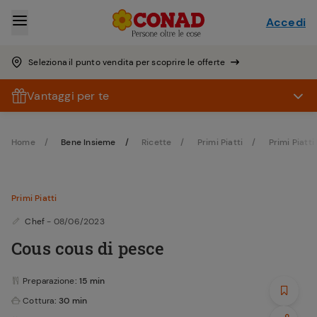
Accedi
Seleziona il punto vendita per scoprire le offerte
Vantaggi per te
Home
Bene Insieme
Ricette
Primi Piatti
Primi Piatti
Primi Piatti
Chef
- 08/06/2023
Cous cous di pesce
Preparazione
: 15 min
Cottura
: 30 min