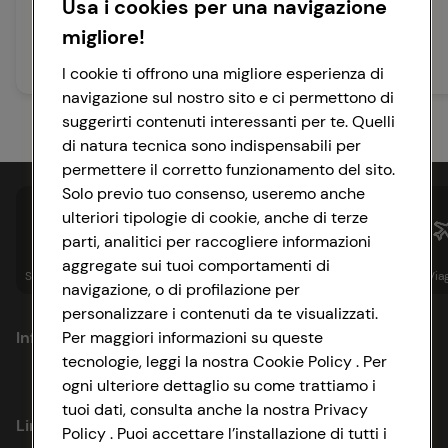
Usa i cookies per una navigazione
pollo tandoori
migliore!
15 min
Facile
25 min
I cookie ti offrono una migliore esperienza di
Facile
navigazione sul nostro sito e ci permettono di
suggerirti contenuti interessanti per te. Quelli
di natura tecnica sono indispensabili per
permettere il corretto funzionamento del sito.
Solo previo tuo consenso, useremo anche
ulteriori tipologie di cookie, anche di terze
parti, analitici per raccogliere informazioni
aggregate sui tuoi comportamenti di
Spesa online
Assicurazioni
Sapori&
Istituzionale
Via
navigazione, o di profilazione per
personalizzare i contenuti da te visualizzati.
Informazioni
Per maggiori informazioni su queste
tecnologie, leggi la nostra Cookie Policy . Per
ogni ulteriore dettaglio su come trattiamo i
Privacy Policy
tuoi dati, consulta anche la nostra Privacy
Link utili
Policy . Puoi accettare l’installazione di tutti i
Cookie Policy