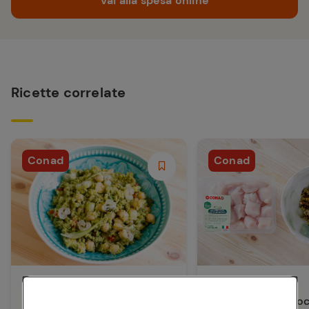
Vai alla spesa online
Ricette correlate
Conad
Conad
Primi Piatti
Piatti Unici
Cous cous di verdure e ceci
Cous cous con boc