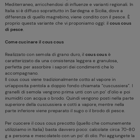
Mediterraneo, arricchendosi di influenze e varianti regionali. In
Italia si è diffuso soprattutto in Sardegna e Sicilia, dove a
differenza di quello magrebino, viene condito con il pesce. È
proprio questa variante che vi proponiamo oggi: il
cous cous
di pesce
.
Come cucinare il cous cous
Realizzato con semola di grano duro, il
cous cous
è
caratterizzato da una consistenza leggera e granulosa,
perfetta per assorbire i sapori dei condimenti che lo
accompagnano.
Il cous cous viene tradizionalmente cotto al vapore in
un'apposita pentola a doppio fondo chiamata “cuscussiera”. I
granelli di semola vengono prima unti con un po’ d’olio e poi
inumiditi con acqua o brodo. Quindi vengono posti nella parte
superiore della cuscussiera e cotti a vapore, mentre nella
parte inferiore viene preparato il sugo o il brodo di pesce.
Per cuocere il cous cous precotto (quello che comunemente
utilizziamo in Italia) basta davvero poco: calcolate circa 70-80
g a persona e mescolatelo con un po’ di olio. Poi aggiungete la