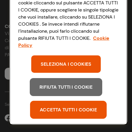
cookie cliccando sul pulsante ACCETTA TUTTI
Lavora con noi
I COOKIE, oppure scegliere le singole tipologie
Impostazioni Cookie
che vuoi installare, cliccando su SELEZIONA I
Le cooperative
COOKIES . Se invece intendi rifiutarne
Accessibilità
CONAD SOCIETÀ COOPERATIVA
l’installazione, puoi farlo cliccando sul
Via Michelino, 59 | 40127 BOLOGNA
News & Approfondimenti
pulsante RIFIUTA TUTTI I COOKIE.
Cookie
D&I e Parità di Genere
Codice Fiscale e Registro Imprese
Policy
di Bologna 00865960157
Richiami prodotto
Strategia Fiscale
PARTITA IVA 03320960374
SELEZIONA I COOKIES
Whistleblowing
Servizio clienti
RIFIUTA TUTTI I COOKIE
Seguici sui Social:
ACCETTA TUTTI I COOKIE