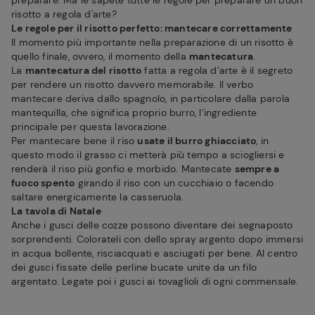
preparare. Ma le sapete tutte le regole per preparare un buon
risotto a regola d'arte?
Le regole per il risotto perfetto: mantecare correttamente
Il momento più importante nella preparazione di un risotto è
quello finale, ovvero, il momento della
mantecatura
.
La
mantecatura del risotto
fatta a regola d’arte è il segreto
per rendere un risotto davvero memorabile. Il verbo
mantecare deriva dallo spagnolo, in particolare dalla parola
mantequilla, che significa proprio burro, l’ingrediente
principale per questa lavorazione.
Per mantecare bene il riso
usate il burro ghiacciato
, in
questo modo il grasso ci metterà più tempo a sciogliersi e
renderà il riso più gonfio e morbido. Mantecate
sempre a
fuoco spento
girando il riso con un cucchiaio o facendo
saltare energicamente la casseruola.
La tavola di Natale
Anche i gusci delle cozze possono diventare dei segnaposto
sorprendenti. Colorateli con dello spray argento dopo immersi
in acqua bollente, risciacquati e asciugati per bene. Al centro
dei gusci fissate delle perline bucate unite da un filo
argentato. Legate poi i gusci ai tovaglioli di ogni commensale.