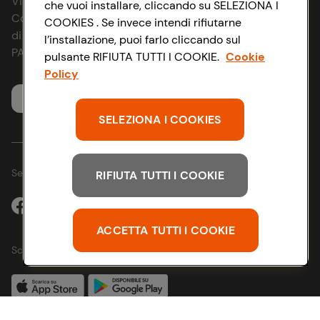
Via Michelino, 59 | 40127 BOLOGNA
che vuoi installare, cliccando su SELEZIONA I
News & Approfondimenti
D&I e Parità di Genere
Codice Fiscale e Registro Imprese
COOKIES . Se invece intendi rifiutarne
di Bologna 00865960157
l’installazione, puoi farlo cliccando sul
Richiami prodotto
Strategia Fiscale
PARTITA IVA 03320960374
pulsante RIFIUTA TUTTI I COOKIE.
Cookie
Policy
Whistleblowing
Servizio clienti
SELEZIONA I COOKIES
Seguici sui Social:
RIFIUTA TUTTI I COOKIE
ACCETTA TUTTI I COOKIE
Scarica l'app