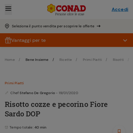
Accedi
Seleziona il punto vendita per scoprire le offerte
Vantaggi per te
Home
Bene Insieme
Ricette
Primi Piatti
Risotti
Primi Piatti
Chef
Stefano De Gregorio
- 19/01/2020
Risotto cozze e pecorino Fiore
Sardo DOP
Tempo totale
: 40 min