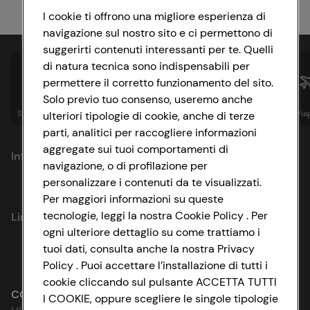
I cookie ti offrono una migliore esperienza di
navigazione sul nostro sito e ci permettono di
suggerirti contenuti interessanti per te. Quelli
di natura tecnica sono indispensabili per
permettere il corretto funzionamento del sito.
Solo previo tuo consenso, useremo anche
Spesa online
Assicurazioni
Sapori&
Istituzionale
Via
ulteriori tipologie di cookie, anche di terze
parti, analitici per raccogliere informazioni
aggregate sui tuoi comportamenti di
Informazioni
navigazione, o di profilazione per
personalizzare i contenuti da te visualizzati.
Privacy Policy
Per maggiori informazioni su queste
tecnologie, leggi la nostra Cookie Policy . Per
Link utili
Cookie Policy
ogni ulteriore dettaglio su come trattiamo i
tuoi dati, consulta anche la nostra Privacy
Lavora con noi
Impostazioni Cookie
Policy . Puoi accettare l’installazione di tutti i
cookie cliccando sul pulsante ACCETTA TUTTI
Le cooperative
Accessibilità
CONAD SOCIETÀ COOPERATIVA
I COOKIE, oppure scegliere le singole tipologie