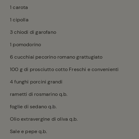
1
carota
1
cipolla
3
chiodi di garofano
1
pomodorino
6
cucchiai pecorino romano grattugiato
100
g di prosciutto cotto Freschi e convenienti
4
funghi porcini grandi
rametti di rosmarino q.b.
foglie di sedano q.b.
Olio extravergine di oliva q.b.
Sale e pepe q.b.