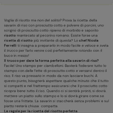
Voglia di risotto ma non del solito? Prova la ricetta della
savarin di riso con prosciutto cotto e polvere di porcini, uno
scrigno di prosciutto cotto ripieno di morbido e saporito
risotto
mantecato al pecorino romano. Esiste forse una
ricetta di risotto
più invitante di questa? Lo
chef Nicola
Ferrelli
ti insegna a prepararlo in modo facile e veloce e svela
il trucco per farlo venire così perfettamente rotondo con il
buco in mezzo!
Il trucco per dare la forma perfetta alla savarin di riso?
Facile! Uno stampo per ciambelloni. Basterà foderare tutto lo
stampo con delle fette di prosciutto cotto e versarvi dentro il
riso. Il riso va pressato in modo da non lasciare buchi. A
questo punto, bisognerà aspettare qualche minuto che il tutto
si compatti e nel frattempo assicurarsi che il prosciutto cotto
ricopra bene tutto il riso. Quando ci si sentirà pronti, si dovrà
mettere un piatto sullo stampo e lo si dovrà girare come se
fosse una frittata. La savarin si staccherà senza problemi e sul
piatto resterà chiusa compatta.
Le regole per la ricetta del risotto perfetta