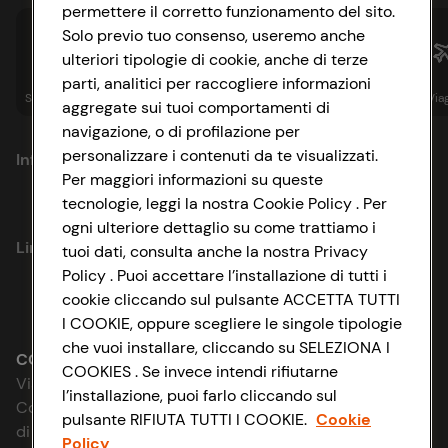
permettere il corretto funzionamento del sito.
Solo previo tuo consenso, useremo anche
ulteriori tipologie di cookie, anche di terze
parti, analitici per raccogliere informazioni
Spesa online
Assicurazioni
Sapori&
Istituzionale
Via
aggregate sui tuoi comportamenti di
navigazione, o di profilazione per
personalizzare i contenuti da te visualizzati.
Informazioni
Per maggiori informazioni su queste
tecnologie, leggi la nostra Cookie Policy . Per
Privacy Policy
ogni ulteriore dettaglio su come trattiamo i
Link utili
tuoi dati, consulta anche la nostra Privacy
Cookie Policy
Policy . Puoi accettare l’installazione di tutti i
cookie cliccando sul pulsante ACCETTA TUTTI
Lavora con noi
Impostazioni Cookie
I COOKIE, oppure scegliere le singole tipologie
che vuoi installare, cliccando su SELEZIONA I
Le cooperative
Accessibilità
CONAD SOCIETÀ COOPERATIVA
COOKIES . Se invece intendi rifiutarne
Via Michelino, 59 | 40127 BOLOGNA
l’installazione, puoi farlo cliccando sul
News & Approfondimenti
D&I e Parità di Genere
Codice Fiscale e Registro Imprese
pulsante RIFIUTA TUTTI I COOKIE.
Cookie
di Bologna 00865960157
Policy
Richiami prodotto