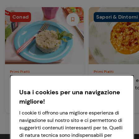
Conad
Sapori & Dintorni
Primi Piatti
Primi Piatti
Risotto con zucchine e
Risotto alla verza e
formaggino
prosciutto crudo 
Usa i cookies per una navigazione
Dop
migliore!
30 min
25 min
Facile
Media
I cookie ti offrono una migliore esperienza di
navigazione sul nostro sito e ci permettono di
suggerirti contenuti interessanti per te. Quelli
di natura tecnica sono indispensabili per