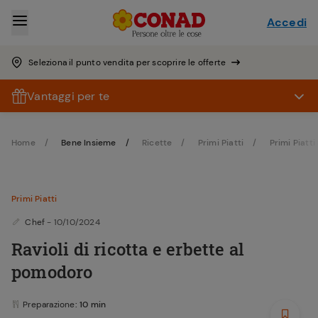
Accedi
Seleziona il punto vendita per scoprire le offerte
Vantaggi per te
Home
Bene Insieme
Ricette
Primi Piatti
Primi Piatti 
Primi Piatti
Chef
- 10/10/2024
Ravioli di ricotta e erbette al
pomodoro
Preparazione
: 10 min