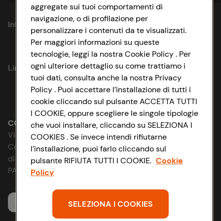
aggregate sui tuoi comportamenti di
navigazione, o di profilazione per
Informazioni
personalizzare i contenuti da te visualizzati.
Per maggiori informazioni su queste
Privacy Policy
tecnologie, leggi la nostra Cookie Policy . Per
ogni ulteriore dettaglio su come trattiamo i
Link utili
Cookie Policy
tuoi dati, consulta anche la nostra Privacy
Policy . Puoi accettare l’installazione di tutti i
Lavora con noi
Impostazioni Cookie
cookie cliccando sul pulsante ACCETTA TUTTI
I COOKIE, oppure scegliere le singole tipologie
Le cooperative
Accessibilità
CONAD SOCIETÀ COOPERATIVA
che vuoi installare, cliccando su SELEZIONA I
Via Michelino, 59 | 40127 BOLOGNA
COOKIES . Se invece intendi rifiutarne
News & Approfondimenti
D&I e Parità di Genere
Codice Fiscale e Registro Imprese
l’installazione, puoi farlo cliccando sul
di Bologna 00865960157
pulsante RIFIUTA TUTTI I COOKIE.
Cookie
Richiami prodotto
Strategia Fiscale
PARTITA IVA 03320960374
Policy
Whistleblowing
Servizio clienti
SELEZIONA I COOKIES