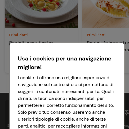
Primi Piatti
Primi Piatti
Ravioli in multicolor
Ravioli Asiago e fu
crema di bitto e p
Usa i cookies per una navigazione
80 min
Media
migliore!
5 min
Facile
I cookie ti offrono una migliore esperienza di
navigazione sul nostro sito e ci permettono di
suggerirti contenuti interessanti per te. Quelli
di natura tecnica sono indispensabili per
permettere il corretto funzionamento del sito.
Solo previo tuo consenso, useremo anche
ulteriori tipologie di cookie, anche di terze
parti, analitici per raccogliere informazioni
Spesa online
Assicurazioni
Sapori&
Istituzionale
Via