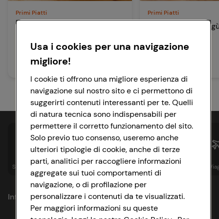
Primi Piatti
Primi Piatti
Tagliatelle al ragù di
Tagliatelle con ragù
cinghiale
Usa i cookies per una navigazione
15 min
Facile
migliore!
10 min
Facile
I cookie ti offrono una migliore esperienza di
navigazione sul nostro sito e ci permettono di
suggerirti contenuti interessanti per te. Quelli
di natura tecnica sono indispensabili per
permettere il corretto funzionamento del sito.
Solo previo tuo consenso, useremo anche
ulteriori tipologie di cookie, anche di terze
parti, analitici per raccogliere informazioni
Spesa online
Assicurazioni
Sapori&
Istituzionale
Via
aggregate sui tuoi comportamenti di
navigazione, o di profilazione per
personalizzare i contenuti da te visualizzati.
Informazioni
Per maggiori informazioni su queste