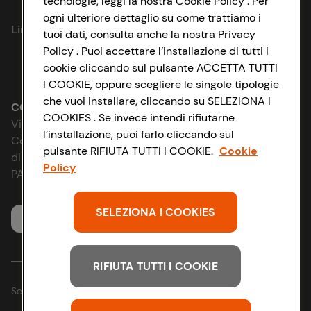
tecnologie, leggi la nostra Cookie Policy . Per
Privacy Policy
ogni ulteriore dettaglio su come trattiamo i
Link utili
tuoi dati, consulta anche la nostra Privacy
Cookie Policy
Policy . Puoi accettare l’installazione di tutti i
cookie cliccando sul pulsante ACCETTA TUTTI
Lavora con noi
Impostazioni Cookie
I COOKIE, oppure scegliere le singole tipologie
che vuoi installare, cliccando su SELEZIONA I
Le cooperative
Accessibilità
CONAD SOCIETÀ COOPERATIVA
COOKIES . Se invece intendi rifiutarne
Via Michelino, 59 | 40127 BOLOGNA
l’installazione, puoi farlo cliccando sul
News & Approfondimenti
D&I e Parità di Genere
Codice Fiscale e Registro Imprese
pulsante RIFIUTA TUTTI I COOKIE.
Cookie
di Bologna 00865960157
Policy
Richiami prodotto
Strategia Fiscale
PARTITA IVA 03320960374
Whistleblowing
SELEZIONA I COOKIES
Servizio clienti
RIFIUTA TUTTI I COOKIE
Seguici sui Social: