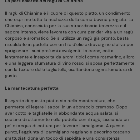
La particolarità del ragù di Chianina
Il ragù di Chianina è il cuore di questo piatto, un condimento
che esprime tutta la ricchezza della carne bovina pregiata. La
Chianina, conosciuta per la sua straordinaria tenerezza e il
sapore intenso, viene lavorata con cura per dar vita a un ragù
corposo e aromatico. Se si utilizza un ragù già pronto, basta
riscaldarlo in padella con un filo d’olio extravergine d’oliva per
sprigionare i suoi profumi avvolgenti. La carne, cotta
lentamente e insaporita da aromi tipici come rosmarino, alloro
e una leggera sfumatura di vino rosso, si sposa perfettamente
con la texture delle tagliatelle, esaltandone ogni sfumatura di
gusto.
La mantecatura perfetta
Il segreto di questo piatto sta nella mantecatura, che
permette di legare i sapori in un abbraccio cremoso. Dopo
aver cotto le tagliatelle in abbondante acqua salata, si
scolano direttamente nella padella con il ragù, lasciando un
po’ di acqua di cottura per favorire l’amalgama. A questo
punto, l’aggiunta di parmigiano reggiano e pecorino toscano
grattugiati dona un tocco di sapidità e una consistenza