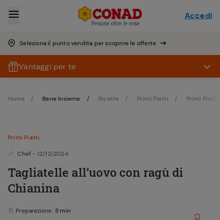
Accedi
Seleziona il punto vendita per scoprire le offerte
Vantaggi per te
Home
Bene Insieme
Ricette
Primi Piatti
Primi Piatti 
Primi Piatti
Chef
- 12/12/2024
Tagliatelle all’uovo con ragù di
Chianina
Preparazione
: 5 min