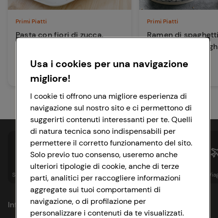
Primi Piatti
Primi Piatti
Pasta con fiori di zucca,
Ramen di spaghetti 
peperoni e cioccolato
con cavolo e funghi 
Usa i cookies per una navigazione
25 min
65 min
Media
Media
migliore!
I cookie ti offrono una migliore esperienza di
navigazione sul nostro sito e ci permettono di
suggerirti contenuti interessanti per te. Quelli
di natura tecnica sono indispensabili per
permettere il corretto funzionamento del sito.
Solo previo tuo consenso, useremo anche
ulteriori tipologie di cookie, anche di terze
Spesa online
Assicurazioni
Sapori&
Istituzionale
Via
parti, analitici per raccogliere informazioni
aggregate sui tuoi comportamenti di
navigazione, o di profilazione per
Informazioni
personalizzare i contenuti da te visualizzati.