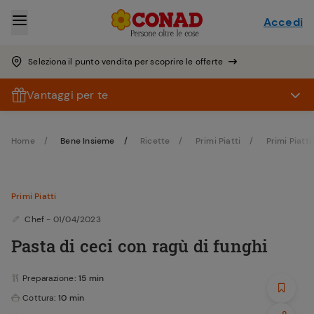
Accedi
Seleziona il punto vendita per scoprire le offerte
Vantaggi per te
Home
Bene Insieme
Ricette
Primi Piatti
Primi Piatti
Primi Piatti
Chef
- 01/04/2023
Pasta di ceci con ragù di funghi
Preparazione
: 15 min
Cottura
: 10 min