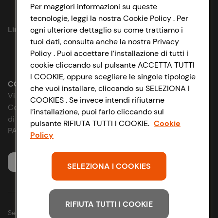
Per maggiori informazioni su queste
Privacy Policy
tecnologie, leggi la nostra Cookie Policy . Per
Link utili
ogni ulteriore dettaglio su come trattiamo i
Cookie Policy
tuoi dati, consulta anche la nostra Privacy
Policy . Puoi accettare l’installazione di tutti i
Lavora con noi
Impostazioni Cookie
cookie cliccando sul pulsante ACCETTA TUTTI
I COOKIE, oppure scegliere le singole tipologie
Le cooperative
Accessibilità
CONAD SOCIETÀ COOPERATIVA
che vuoi installare, cliccando su SELEZIONA I
Via Michelino, 59 | 40127 BOLOGNA
COOKIES . Se invece intendi rifiutarne
News & Approfondimenti
D&I e Parità di Genere
Codice Fiscale e Registro Imprese
l’installazione, puoi farlo cliccando sul
di Bologna 00865960157
pulsante RIFIUTA TUTTI I COOKIE.
Cookie
Richiami prodotto
Strategia Fiscale
PARTITA IVA 03320960374
Policy
Whistleblowing
Servizio clienti
SELEZIONA I COOKIES
RIFIUTA TUTTI I COOKIE
Seguici sui Social: