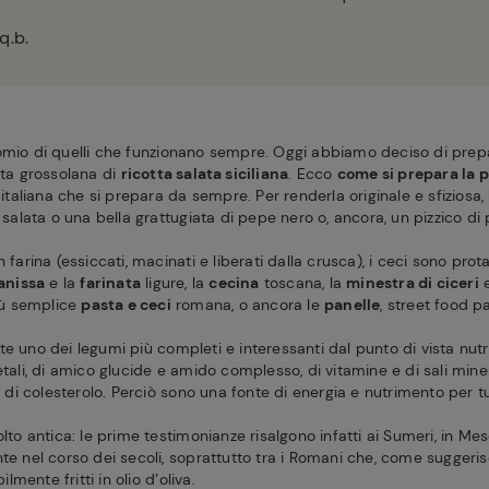
q.b.
omio di quelli che funzionano sempre. Oggi abbiamo deciso di prepa
ata grossolana di
ricotta salata siciliana
. Ecco
come si prepara la p
e italiana che si prepara da sempre. Per renderla originale e sfiziosa
a salata o una bella grattugiata di pepe nero o, ancora, un pizzico di
 farina (essiccati, macinati e liberati dalla crusca), i ceci sono prota
anissa
e la
farinata
ligure, la
cecina
toscana, la
minestra di ciceri
e
iù semplice
pasta e ceci
romana, o ancora le
panelle
, street food p
e uno dei legumi più completi e interessanti dal punto di vista nutri
etali, di amico glucide e amido complesso, di vitamine e di sali minera
i di colesterolo. Perciò sono una fonte di energia e nutrimento per tut
molto antica: le prime testimonianze risalgono infatti ai Sumeri, in M
nte nel corso dei secoli, soprattutto tra i Romani che, come suggerisc
mente fritti in olio d’oliva.