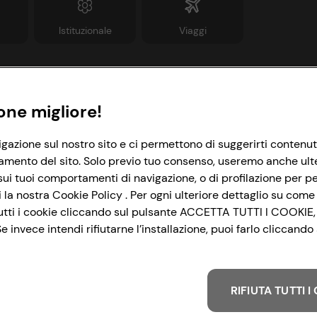
Istituzionale
Viaggi
Informazioni
Link utili
one migliore!
rivacy Policy
Lavora con noi
igazione sul nostro sito e ci permettono di suggerirti contenut
amento del sito. Solo previo tuo consenso, useremo anche ulteri
ookie Policy
Le cooperative
ui tuoi comportamenti di navigazione, o di profilazione per per
mpostazioni Cookie
News & Approfondimenti
la nostra Cookie Policy . Per ogni ulteriore dettaglio su come 
i tutti i cookie cliccando sul pulsante ACCETTA TUTTI I COOKIE,
ccessibilità
Richiami prodotto
 invece intendi rifiutarne l’installazione, puoi farlo cliccan
&I e Parità di Genere
Whistleblowing
trategia Fiscale
RIFIUTA TUTTI 