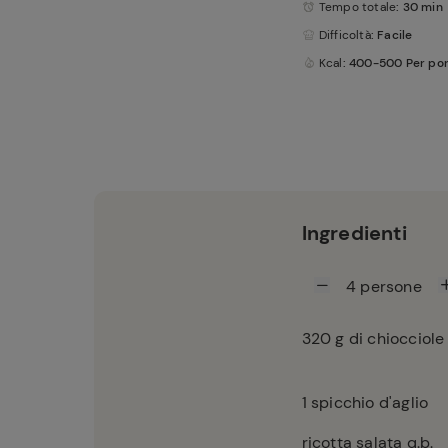
Tempo totale
: 30 min
Difficoltà
: Facile
Kcal
: 400-500 Per po
Ingredienti
4
persone
320
g di chiocciole
1
spicchio d'aglio
ricotta salata q.b.