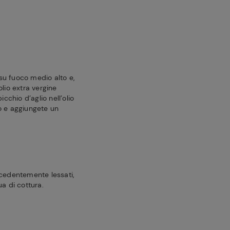
su fuoco medio alto e,
olio extra vergine
icchio d’aglio nell’olio
o e aggiungete un
ecedentemente lessati,
ua di cottura.