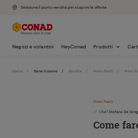
Seleziona il punto vendita per scoprire le offerte
Negozi e volantini
HeyConad
Prodotti
Cart
Home
Bene Insieme
Ricette
Primi Piatti
Primi P
Primi Piatti
Chef
Stefano De Greg
Come fare