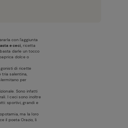
rarla con l'aggiunta
asta e ceci,
ricetta
, basta darle un tocco
 paprica dolce o
gonisti di ricette
 tria salentina,
alermitano per
zionale. Sono infatti
li. I ceci sono inoltre
ti: sportivi, grandi e
esopotamia, ma la loro
e il poeta Orazio, li