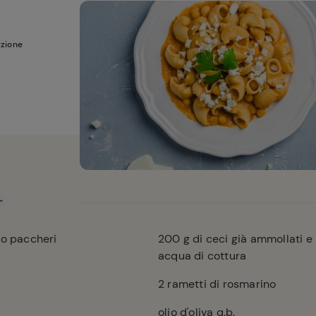
rzione
 o paccheri
200
g di ceci già ammollati e l
acqua di cottura
2
rametti di rosmarino
olio d'oliva q.b.