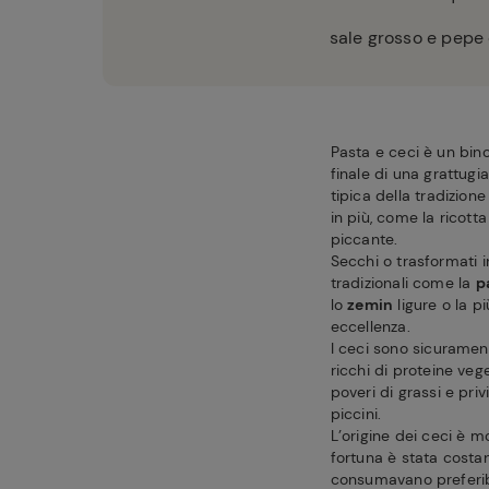
sale grosso e pepe 
Pasta e ceci è un bin
finale di una grattugi
tipica della tradizion
in più, come la ricott
piccante.
Secchi o trasformati in
tradizionali come la
p
lo
zemin
ligure o la p
eccellenza.
I ceci sono sicurament
ricchi di proteine veg
poveri di grassi e priv
piccini.
L’origine dei ceci è 
fortuna è stata costa
consumavano preferibil