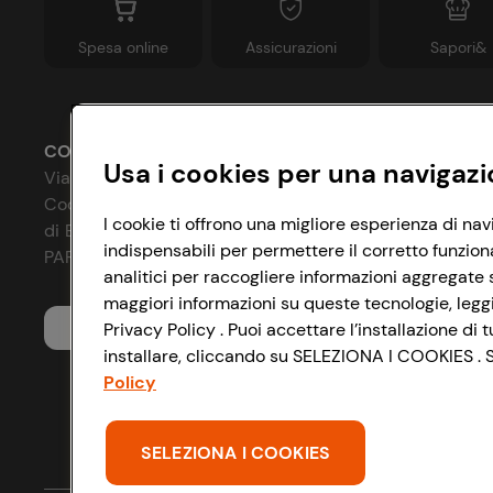
Spesa online
Assicurazioni
Sapori&
CONAD SOCIETÀ COOPERATIVA
Usa i cookies per una navigazi
Via Michelino, 59 | 40127 BOLOGNA
Codice Fiscale e Registro Imprese
P
I cookie ti offrono una migliore esperienza di nav
di Bologna 00865960157
indispensabili per permettere il corretto funzion
C
PARTITA IVA 03320960374
analitici per raccogliere informazioni aggregate s
I
maggiori informazioni su queste tecnologie, leggi 
Servizio clienti
Privacy Policy . Puoi accettare l’installazione d
A
installare, cliccando su SELEZIONA I COOKIES . Se
D
Policy
S
SELEZIONA I COOKIES