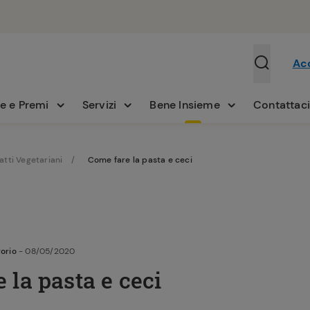
Ac
e e Premi
Servizi
Bene Insieme
Contattac
iatti Vegetariani
Come fare la pasta e ceci
orio
- 08/05/2020
 la pasta e ceci