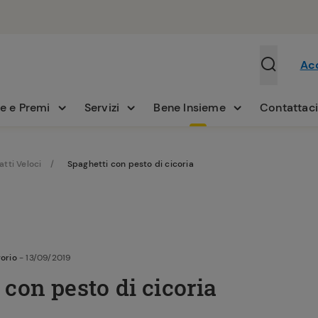
Ac
e e Premi
Servizi
Bene Insieme
Contattac
atti Veloci
Spaghetti con pesto di cicoria
orio
- 13/09/2019
 con pesto di cicoria