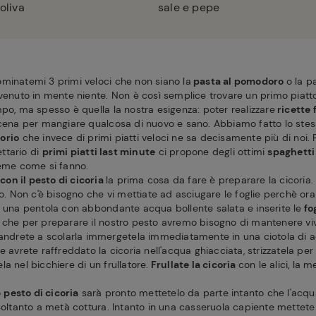
'oliva
sale e pepe
minatemi 3 primi veloci che non siano la
pasta al pomodoro
o la p
 venuto in mente niente. Non è così semplice trovare un primo piatt
po, ma spesso è quella la nostra esigenza: poter realizzare
ricette f
 cena per mangiare qualcosa di nuovo e sano. Abbiamo fatto lo stess
orio
che invece di primi piatti veloci ne sa decisamente più di noi. 
ettario di
primi piatti last minute
ci propone degli ottimi
spaghetti 
ieme come si fanno.
con il pesto di cicoria
la prima cosa da fare è preparare la cicoria.
ono. Non c'è bisogno che vi mettiate ad asciugare le foglie perchè o
e una pentola con abbondante acqua bollente salata e inserite le
fog
 che per preparare il nostro pesto avremo bisogno di mantenere vivo
 andrete a scolarla immergetela immediatamente in una ciotola di 
e avrete raffreddato la cicoria nell'acqua ghiacciata, strizzatela per
a nel bicchiere di un frullatore.
Frullate la cicoria
con le alici, la m
o
pesto di cicoria
sarà pronto mettetelo da parte intanto che l'acqua
soltanto a metà cottura. Intanto in una casseruola capiente mettete 