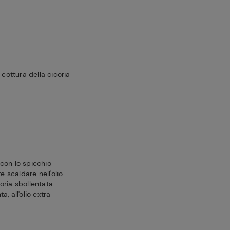
 cottura della cicoria
con lo spicchio
e scaldare nell'olio
coria sbollentata
a, all'olio extra