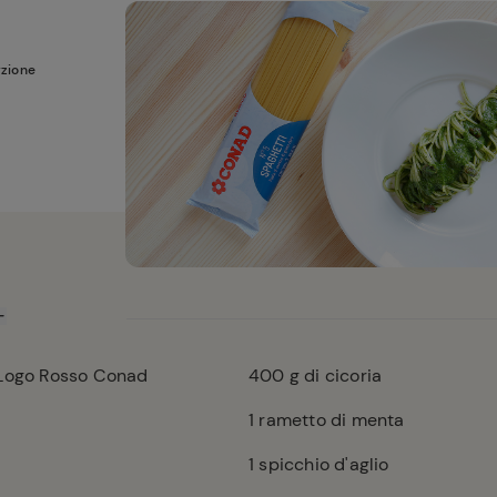
rzione
 Logo Rosso Conad
400
g di cicoria
1
rametto di menta
a
1
spicchio d'aglio