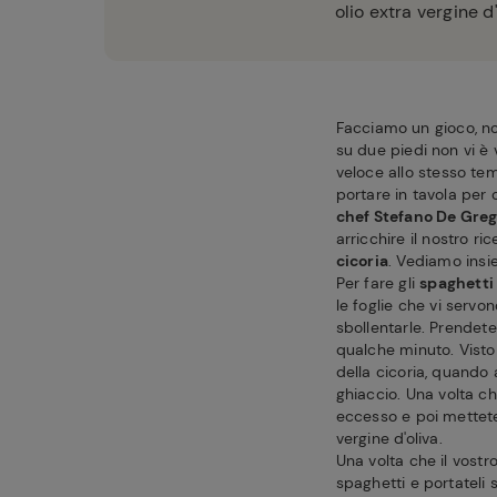
olio extra vergine d
Facciamo un gioco, no
su due piedi non vi è
veloce allo stesso tem
portare in tavola per
chef Stefano De Greg
arricchire il nostro ric
cicoria
. Vediamo ins
Per fare gli
spaghetti 
le foglie che vi serv
sbollentarle. Prendet
qualche minuto. Visto
della cicoria, quando
ghiaccio. Una volta ch
eccesso e poi mettetel
vergine d'oliva.
Una volta che il vostr
spaghetti e portateli 