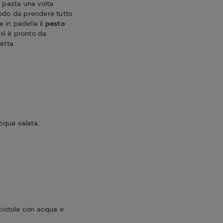
a pasta una volta
modo da prendere tutto
 in padella il
pesto
sì è pronto da
etta.
acqua salata.
 ciotola con acqua e