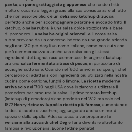
panko
, un
pane grattuggiato giapponese
che rende i fritti
molto croccanti e leggeri grazie alla sua consistenza e al fatto
che non assorbe olio, c'è un
delizioso ketchup di zucca
,
perfetto anche per accompagnare patatine e avocado fritti. Il
ketchup, o
salsa rubra
, è una salsa dolce stuzzicante a base
di pomodoro.
La salsa ha origini orientali
e il nome salsa
rubra proviene da un concorso indetto da una grande azienda
negli anni '30 per dargli un nome italiano, nome con cui viene
però commercializzata anche una salsa con gli stessi
ingredienti del bagnet ross piemontese. In origine il ketchup
era una
salsa fermentata a base di pesce
, in particolare di
acciughe sotto sale. Quando nel '600 arrivò in Europa, gli chef
cercarono di adattarla con ingredienti più utilizzati nella nostra
cucina come ostriche, funghi o limone.
La ricetta moderna
arriva solo nel '700
negli USA dove iniziarono a utilizzare il
pomodoro per produrre la salsa. Il primo tomato ketchup
(ketchup di pomodoro) viene prodotto nel 1812, ma solo nel
1872
Henry Heinz sviluppò la ricetta più famosa
, aumentando
le dosi di aceto e zucchero, aggiungendo anche un mix di
spezie e della cipolla. Adesso tocca a voi preparare
la
versione alla zucca di chef Deg
e farla diventare altrettanto
famosa e rivoluzionaria. Buone fettine panate!