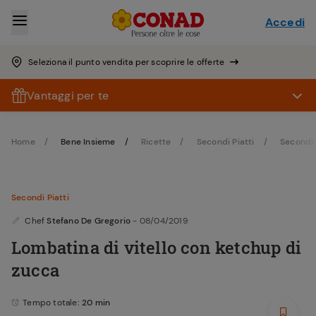
Accedi
Seleziona il punto vendita per scoprire le offerte
Vantaggi per te
Home
Bene Insieme
Ricette
Secondi Piatti
Secondi 
Secondi Piatti
Chef
Stefano De Gregorio
- 08/04/2019
Lombatina di vitello con ketchup di
zucca
Tempo totale
: 20 min