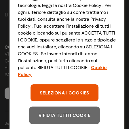
tecnologie, leggi la nostra Cookie Policy . Per
Privacy Policy
ogni ulteriore dettaglio su come trattiamo i
Link utili
tuoi dati, consulta anche la nostra Privacy
Cookie Policy
Policy . Puoi accettare l’installazione di tutti i
Lavora con noi
cookie cliccando sul pulsante ACCETTA TUTTI
Impostazioni Cookie
I COOKIE, oppure scegliere le singole tipologie
Le cooperative
che vuoi installare, cliccando su SELEZIONA I
Accessibilità
CONAD SOCIETÀ COOPERATIVA
COOKIES . Se invece intendi rifiutarne
Via Michelino, 59 | 40127 BOLOGNA
News & Approfondimenti
l’installazione, puoi farlo cliccando sul
D&I e Parità di Genere
Codice Fiscale e Registro Imprese
pulsante RIFIUTA TUTTI I COOKIE.
Cookie
di Bologna 00865960157
Richiami prodotto
Policy
Strategia Fiscale
PARTITA IVA 03320960374
Whistleblowing
SELEZIONA I COOKIES
Servizio clienti
RIFIUTA TUTTI I COOKIE
Seguici sui Social: