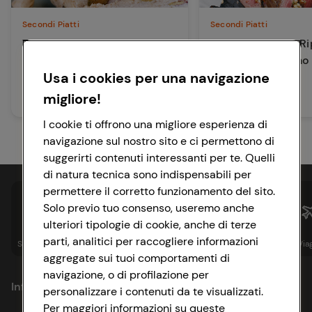
Secondi Piatti
Secondi Piatti
Terrina di Pollo al Pistacchio
Rotolo di Manzo Ri
Pomodori al Forno
Usa i cookies per una navigazione
oltre 90 min
Alta
migliore!
40 min
Media
I cookie ti offrono una migliore esperienza di
navigazione sul nostro sito e ci permettono di
suggerirti contenuti interessanti per te. Quelli
di natura tecnica sono indispensabili per
permettere il corretto funzionamento del sito.
Solo previo tuo consenso, useremo anche
ulteriori tipologie di cookie, anche di terze
parti, analitici per raccogliere informazioni
Spesa online
Assicurazioni
Sapori&
Istituzionale
Via
aggregate sui tuoi comportamenti di
navigazione, o di profilazione per
Informazioni
personalizzare i contenuti da te visualizzati.
Per maggiori informazioni su queste