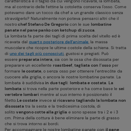
caratteristica e il taglio da cui vengono ricavate, la lombata,
ma al contrario delle fettine la cotoletta conserva l'osso. Come
potevamo dare un tocco da chef a un grande classico senza
stravolgerlo? Naturalmente non poteva pensarci altri che il
nostro
chef Stefano De Gregorio
con le sue
lombatine
panate nel pane panko con ketchup di zucca
.
La lombata fa parte dei tagli di prima scelta del vitello ed è
ricavata dal
quarto posteriore dell’animale
, la massa
muscolare che ricopre le ultime costole della schiena. Si tratta
di
uno dei tagli più conosciuti
, gustosi e pregiati. Può
essere
preparata intera
, sia con le ossa che disossata per
preparare un eccellente
roastbeef
,
tagliata con l’osso
per
formare
le costate
, o senza osso per ottenere l’entrecôte da
cuocere alla griglia, o ancora le nostre lombatine panate. La
lombata è suddivisa
in due tagli
:
lombata e costata
.
La
lombata
si trova nella parte posteriore e ha come base le
sei
vertebre lombari
mentre al suo interno è posizionato il
filetto.
Le costate
invece
si ricavano tagliando la lombata non
disossata
tra la sesta e la tredicesima costola, di
solito
vengono cotte alla griglia
e sono spesse tra i 2 e i 3
cm. Prima della cottura è bene eliminare la parte di grasso
che si trova intorno ai bordi.
Per accompagnare le nostre lombatine panate con
il pane