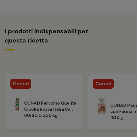
I prodotti indispensabili per
questa ricetta
Conad
Conad
CONAD Percorso Qualità
CONAD Pane 
Cipolla Rossa Italia Cal.
con Farina I
60/80 0,500 kg
400 g