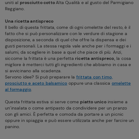
uniti al
prosciutto cotto
Alta Qualità e al gusto del Parmigiano
Reggiano.
Una ricetta antispreco
Il bello di questa frittata, come di ogni omelette del resto, è il
fatto che si può personalizzare con le verdure di stagione a
disposizione, a seconda di quel che offre la dispensa e dei
gusti personali. La stessa regola vale anche per i formaggi e i
salumi, da scegliere in base a quel che piace di più. Anzi,
siccome la frittata è una perfetta
ricetta antispreco,
la cosa
migliore è metterci tutti gli ingredienti che abbiamo in casa e
si avvicinano alla scadenza.
Servono idee? Si può preparare la
frittata con timo,
prosciutto e aceto balsamico
oppure una classica
omelette
al formaggio
.
Questa frittata estiva si serve come
piatto unico
insieme a
un’insalata o come antipasto da condividere per un pranzo
con gli amici. È perfetta e comoda da portare a un picnic
oppure in spiaggia e può essere utilizzata anche per farcire un
panino.