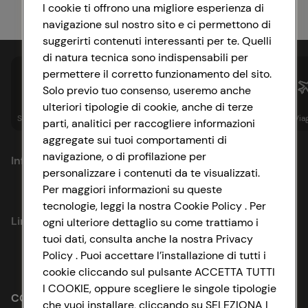
I cookie ti offrono una migliore esperienza di
navigazione sul nostro sito e ci permettono di
suggerirti contenuti interessanti per te. Quelli
di natura tecnica sono indispensabili per
permettere il corretto funzionamento del sito.
Solo previo tuo consenso, useremo anche
ulteriori tipologie di cookie, anche di terze
Spesa online
Assicurazioni
Sapori&
Istituzionale
Via
parti, analitici per raccogliere informazioni
aggregate sui tuoi comportamenti di
navigazione, o di profilazione per
Informazioni
personalizzare i contenuti da te visualizzati.
Per maggiori informazioni su queste
Privacy Policy
tecnologie, leggi la nostra Cookie Policy . Per
Link utili
ogni ulteriore dettaglio su come trattiamo i
Cookie Policy
tuoi dati, consulta anche la nostra Privacy
Policy . Puoi accettare l’installazione di tutti i
Lavora con noi
Impostazioni Cookie
cookie cliccando sul pulsante ACCETTA TUTTI
I COOKIE, oppure scegliere le singole tipologie
Le cooperative
Accessibilità
CONAD SOCIETÀ COOPERATIVA
che vuoi installare, cliccando su SELEZIONA I