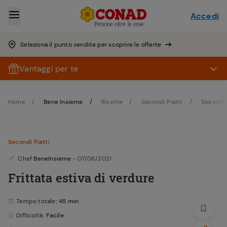
Accedi
Seleziona il punto vendita per scoprire le offerte
Vantaggi per te
Home
Bene Insieme
Ricette
Secondi Piatti
Secondi P
Secondi Piatti
Chef
BeneInsieme
- 07/06/2021
Frittata estiva di verdure
Tempo totale
: 45 min
Difficoltà
: Facile