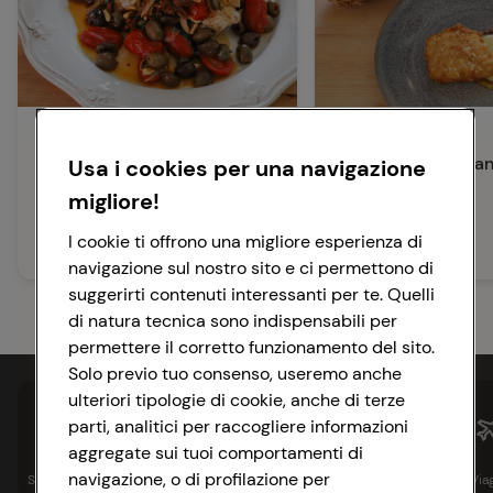
Secondi Piatti
Secondi Piatti
Gallinella alla mediterranea
Merluzzo fritto e a
Usa i cookies per una navigazione
grigliato
migliore!
30 min
Facile
I cookie ti offrono una migliore esperienza di
20 min
Facile
navigazione sul nostro sito e ci permettono di
suggerirti contenuti interessanti per te. Quelli
di natura tecnica sono indispensabili per
permettere il corretto funzionamento del sito.
Solo previo tuo consenso, useremo anche
ulteriori tipologie di cookie, anche di terze
parti, analitici per raccogliere informazioni
aggregate sui tuoi comportamenti di
navigazione, o di profilazione per
Spesa online
Assicurazioni
Sapori&
Istituzionale
Via