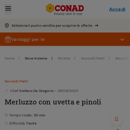
Accedi
Seleziona il punto vendita per scoprire le offerte
Vantaggi per te
Home
Bene Insieme
Ricette
Secondi Piatti
Secondi 
Secondi Piatti
Chef
Stefano De Gregorio
- 29/09/2020
Merluzzo con uvetta e pinoli
Tempo totale
: 30 min
Difficoltà
: Facile