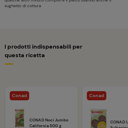
qualche altro minuto Comporre il piatto usando anche il
sughetto di cottura
I prodotti indispensabili per
questa ricetta
Conad
Conad
CONAD Noci Jumbo
CONAD 
California 500 g
Sultanin