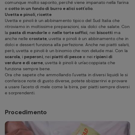
comunque molto saporito, perché viene impanato nella farina
e
cotto in un fondo di burro e alici sott'olio
.
Uvetta e pinoli, ricette
Uvetta e pinoli è un abbinamento tipico del Sud Italia che
ritroviamo in moltissime preparazioni, sia dolci che salate. Con
la
pasta di mandorle
e
nelle torte soffici
, nei
biscotti
ma
anche nelle
crostate
, uvetta e pinoli è un abbinamento che in
dolci e dessert funziona alla perfezione. Anche nei piatti salati,
però, uvetta e pinoli è un binomio che non delude mai. Con la
scarola
, i
peperoni
, nei
piatti di pesce
e nei
ripieni di
verdure e di carne
, uvetta è pinoli è un'accoppiata che
funziona sempre bene.
Ora che sapete che ammollando l'uvetta in diversi liquidi le si
conferisce note di gusto diverse, potete sbizzarrirvi e provare
a usare l'aceto di mele come la birra, per piatti sempre diversi
e sorprendenti.
Procedimento