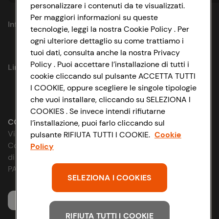
personalizzare i contenuti da te visualizzati.
Per maggiori informazioni su queste
Informazioni
tecnologie, leggi la nostra Cookie Policy . Per
ogni ulteriore dettaglio su come trattiamo i
Privacy Policy
tuoi dati, consulta anche la nostra Privacy
Policy . Puoi accettare l’installazione di tutti i
Link utili
Cookie Policy
cookie cliccando sul pulsante ACCETTA TUTTI
I COOKIE, oppure scegliere le singole tipologie
Lavora con noi
Impostazioni Cookie
che vuoi installare, cliccando su SELEZIONA I
COOKIES . Se invece intendi rifiutarne
Le cooperative
Accessibilità
CONAD SOCIETÀ COOPERATIVA
l’installazione, puoi farlo cliccando sul
Via Michelino, 59 | 40127 BOLOGNA
pulsante RIFIUTA TUTTI I COOKIE.
Cookie
News & Approfondimenti
D&I e Parità di Genere
Codice Fiscale e Registro Imprese
Policy
di Bologna 00865960157
Richiami prodotto
Strategia Fiscale
PARTITA IVA 03320960374
SELEZIONA I COOKIES
Whistleblowing
Servizio clienti
RIFIUTA TUTTI I COOKIE