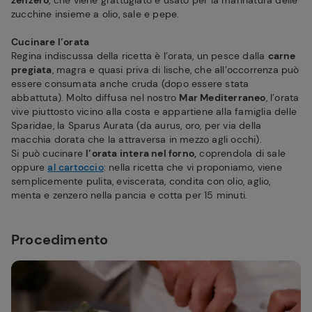
zenzero
, che viene grattugiato e usato per la marinatura delle
zucchine insieme a olio, sale e pepe.
Cucinare l’orata
Regina indiscussa della ricetta è l’orata, un pesce dalla
carne
pregiata
, magra e quasi priva di lische, che all’occorrenza può
essere consumata anche cruda (dopo essere stata
abbattuta). Molto diffusa nel nostro
Mar Mediterraneo
, l’orata
vive piuttosto vicino alla costa e appartiene alla famiglia delle
Sparidae, la Sparus Aurata (da aurus, oro, per via della
macchia dorata che la attraversa in mezzo agli occhi).
Si può cucinare
l’orata intera nel forno,
coprendola di sale
oppure
al cartoccio
: nella ricetta che vi proponiamo, viene
semplicemente pulita, eviscerata, condita con olio, aglio,
menta e zenzero nella pancia e cotta per 15 minuti.
Procedimento