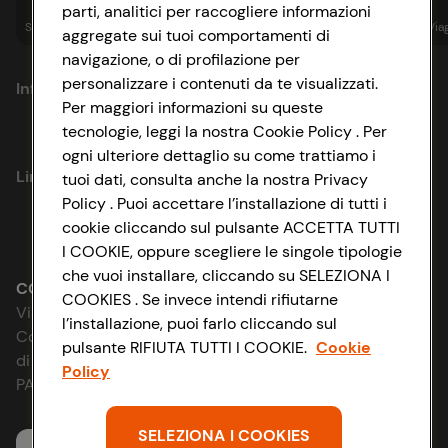
parti, analitici per raccogliere informazioni
Spesa online
Assicurazioni
Sapori&
Istituzionale
Via
aggregate sui tuoi comportamenti di
navigazione, o di profilazione per
personalizzare i contenuti da te visualizzati.
Informazioni
Per maggiori informazioni su queste
tecnologie, leggi la nostra Cookie Policy . Per
Privacy Policy
ogni ulteriore dettaglio su come trattiamo i
Link utili
tuoi dati, consulta anche la nostra Privacy
Cookie Policy
Policy . Puoi accettare l’installazione di tutti i
cookie cliccando sul pulsante ACCETTA TUTTI
Lavora con noi
Impostazioni Cookie
I COOKIE, oppure scegliere le singole tipologie
che vuoi installare, cliccando su SELEZIONA I
Le cooperative
Accessibilità
CONAD SOCIETÀ COOPERATIVA
COOKIES . Se invece intendi rifiutarne
Via Michelino, 59 | 40127 BOLOGNA
l’installazione, puoi farlo cliccando sul
News & Approfondimenti
D&I e Parità di Genere
Codice Fiscale e Registro Imprese
pulsante RIFIUTA TUTTI I COOKIE.
Cookie
di Bologna 00865960157
Policy
Richiami prodotto
Strategia Fiscale
PARTITA IVA 03320960374
Whistleblowing
SELEZIONA I COOKIES