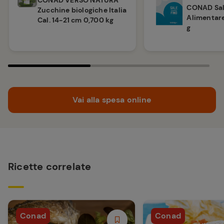
CONAD VERSO NATURA
CONAD Sa
Zucchine biologiche Italia
Alimentar
Cal. 14-21 cm 0,700 kg
g
Vai alla spesa online
Ricette correlate
Conad
Conad