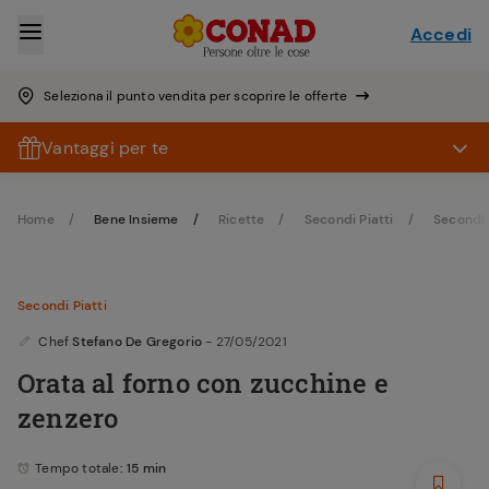
Accedi
Seleziona il punto vendita per scoprire le offerte
Vantaggi per te
Home
Bene Insieme
Ricette
Secondi Piatti
Secondi 
Secondi Piatti
Chef
Stefano De Gregorio
- 27/05/2021
Orata al forno con zucchine e
zenzero
Tempo totale
: 15 min