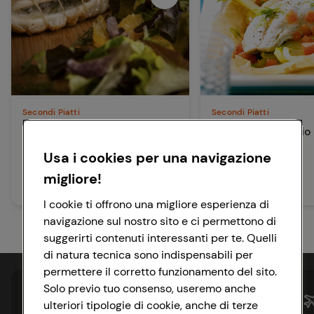
Secondi Piatti
Secondi Piatti
Orata in porchetta con
Orata al Cartoccio
insalata alle arance
Verdure
Usa i cookies per una navigazione
migliore!
30 min
50 min
Facile
Facile
I cookie ti offrono una migliore esperienza di
navigazione sul nostro sito e ci permettono di
suggerirti contenuti interessanti per te. Quelli
di natura tecnica sono indispensabili per
permettere il corretto funzionamento del sito.
Solo previo tuo consenso, useremo anche
ulteriori tipologie di cookie, anche di terze