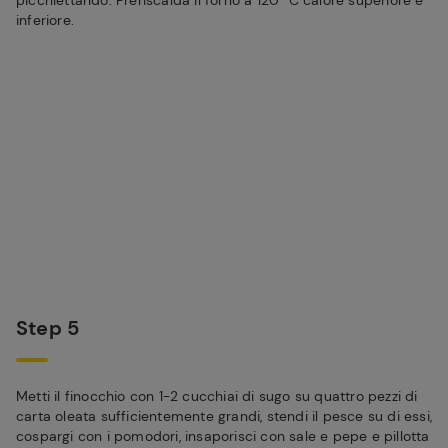
picchiettando. Preriscalda il forno a 120° C calore superiore e
inferiore.
Step 5
Metti il finocchio con 1-2 cucchiai di sugo su quattro pezzi di
carta oleata sufficientemente grandi, stendi il pesce su di essi,
cospargi con i pomodori, insaporisci con sale e pepe e pillotta