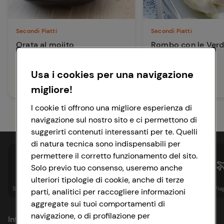
Secondi Piatti
Secondi Piatti
Orata al mojito
Rombo con le Verd
Cartoccio
Usa i cookies per una navigazione
30 min
Facile
20 min
Facile
migliore!
I cookie ti offrono una migliore esperienza di
navigazione sul nostro sito e ci permettono di
suggerirti contenuti interessanti per te. Quelli
di natura tecnica sono indispensabili per
permettere il corretto funzionamento del sito.
Solo previo tuo consenso, useremo anche
ulteriori tipologie di cookie, anche di terze
Spesa online
Assicurazioni
Sapori&
Istituzionale
Via
parti, analitici per raccogliere informazioni
aggregate sui tuoi comportamenti di
navigazione, o di profilazione per
Informazioni