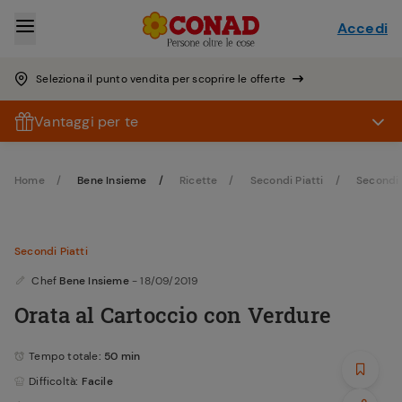
Accedi
Seleziona il punto vendita per scoprire le offerte
Vantaggi per te
Home
Bene Insieme
Ricette
Secondi Piatti
Secondi 
Secondi Piatti
Chef
Bene Insieme
- 18/09/2019
Orata al Cartoccio con Verdure
Tempo totale
: 50 min
Difficoltà
: Facile