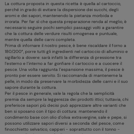
La cottura proposta in questa ricetta è quella al cartoccio,
perché in grado di evitare la dispersione dei succhi, degli
aromi e dei sapori, mantenendo la pietanza morbida e
irrorata. Per far sì che questa preparazione renda al meglio, è
necessario seguire pochi semplici passaggi volti a garantire
che la cottura delle verdure risulti omogenea e puntuale,
mentre quella delle carni completa.
Prima di infornare il nostro pesce, è bene riscaldare il forno a
180/200°, porre tutti gli ingredienti nel cartoccio di alluminio e
sigillarlo a dovere: sarà infatti la differenza di pressione tra
l’esterno e l’interno a far gonfiare il cartoccio e a cuocere il
pesce. Una volta raggiunta l’espansione massima, il pesce è
pronto per essere servito. Si raccomanda di mantenerne la
pelle, in modo da preservare la morbidezza delle carni e il suo
sapore durante la cottura.
Per il pesce in generale, vale la regola che la semplicità
premia da sempre la leggerezza dei prodotti ittici; tuttavia, chi
preferisce sapori più decisi può apprezzare altre varianti che
ben si sposano con il tipo di cottura: mantenendo il
condimento base con olio d’oliva extravergine, sale e pepe, si
possono utilizzare sapori diversi a seconda del pesce, come
finocchietto selvatico, capperi - soprattutto con il tonno -