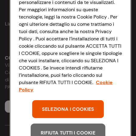
personalizzare i contenuti da te visualizzati.
Per maggiori informazioni su queste
Privacy Policy
tecnologie, leggi la nostra Cookie Policy . Per
Link utili
ogni ulteriore dettaglio su come trattiamo i
Cookie Policy
tuoi dati, consulta anche la nostra Privacy
Policy . Puoi accettare l’installazione di tutti i
Lavora con noi
Impostazioni Cookie
cookie cliccando sul pulsante ACCETTA TUTTI
I COOKIE, oppure scegliere le singole tipologie
Le cooperative
Accessibilità
CONAD SOCIETÀ COOPERATIVA
che vuoi installare, cliccando su SELEZIONA I
Via Michelino, 59 | 40127 BOLOGNA
COOKIES . Se invece intendi rifiutarne
News & Approfondimenti
D&I e Parità di Genere
Codice Fiscale e Registro Imprese
l’installazione, puoi farlo cliccando sul
di Bologna 00865960157
pulsante RIFIUTA TUTTI I COOKIE.
Cookie
Richiami prodotto
Strategia Fiscale
PARTITA IVA 03320960374
Policy
Whistleblowing
Servizio clienti
SELEZIONA I COOKIES
RIFIUTA TUTTI I COOKIE