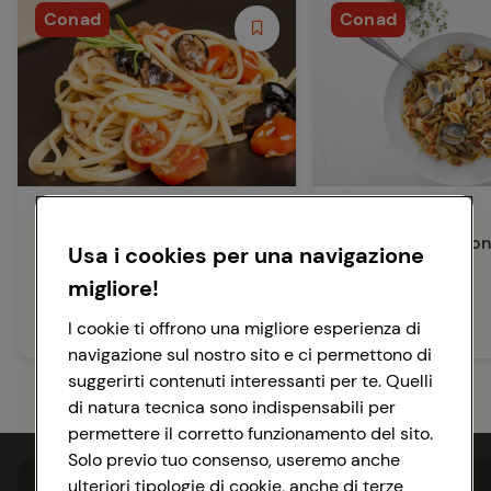
Conad
Conad
Primi Piatti
Primi Piatti
Bavette alle vongole
Conchiglie con vo
Usa i cookies per una navigazione
erba cipollina
migliore!
30 min
Facile
I cookie ti offrono una migliore esperienza di
25 min
Media
navigazione sul nostro sito e ci permettono di
suggerirti contenuti interessanti per te. Quelli
di natura tecnica sono indispensabili per
permettere il corretto funzionamento del sito.
Solo previo tuo consenso, useremo anche
ulteriori tipologie di cookie, anche di terze