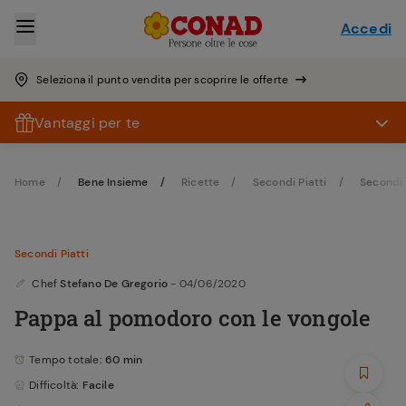
Accedi
Seleziona il punto vendita per scoprire le offerte
Vantaggi per te
Home
Bene Insieme
Ricette
Secondi Piatti
Secondi 
Secondi Piatti
Chef
Stefano De Gregorio
- 04/06/2020
Pappa al pomodoro con le vongole
Tempo totale
: 60 min
Difficoltà
: Facile