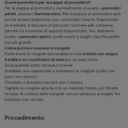
Quale pomodoro per la pappa al pomodoro?
Per la pappa al pomodoro, normalmente si usano i
pomodori
pelati
, spesso i
Sammarzano
. Ma la pappa al pomodoro può
anche essere preparata con i pomodori freschi. Soprattutto
se è estate, è davvero un peccato ricorrere alle conserve,
perché ne troverete di saporiti dappertutto. Noi, abbiamo
scelto i
pomodori perini
, quelli stretti e lunghi, tipo Piccadilly
ma più grandi.
Come pulire e cuocere le vongole
Pulite bene le vongole lasciandole in una
ciotola con acqua
fredda e un cucchiaino di sale
per un paio d’ore.
Sciacquatele sotto l’acqua corrente.
Scaldate una casseruola e metteteci le vongole pulite con
poco vino bianco.
Chiudete e lasciate cuocere per 1 minuto.
Togliete le vongole aperte con un mestolo forato, poi filtrate
l’acqua di cottura delle vongole con un setaccio a maglie fini
foderato con un telo.
Procedimento