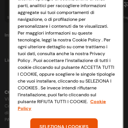
parti, analitici per raccogliere informazioni
aggregate sui tuoi comportamenti di
Spesa online
Assicurazioni
Sapori&
Istituzionale
Via
navigazione, o di profilazione per
personalizzare i contenuti da te visualizzati.
Per maggiori informazioni su queste
Informazioni
tecnologie, leggi la nostra Cookie Policy . Per
ogni ulteriore dettaglio su come trattiamo i
Privacy Policy
tuoi dati, consulta anche la nostra Privacy
Link utili
Policy . Puoi accettare l’installazione di tutti i
Cookie Policy
cookie cliccando sul pulsante ACCETTA TUTTI
I COOKIE, oppure scegliere le singole tipologie
Lavora con noi
Impostazioni Cookie
che vuoi installare, cliccando su SELEZIONA I
COOKIES . Se invece intendi rifiutarne
Le cooperative
Accessibilità
CONAD SOCIETÀ COOPERATIVA
l’installazione, puoi farlo cliccando sul
Via Michelino, 59 | 40127 BOLOGNA
pulsante RIFIUTA TUTTI I COOKIE.
Cookie
News & Approfondimenti
D&I e Parità di Genere
Codice Fiscale e Registro Imprese
Policy
di Bologna 00865960157
Richiami prodotto
Strategia Fiscale
PARTITA IVA 03320960374
SELEZIONA I COOKIES