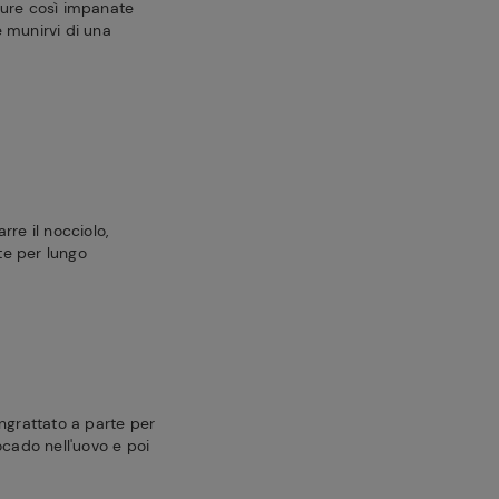
rdure così impanate
e munirvi di una
rre il nocciolo,
tte per lungo
ngrattato a parte per
ocado nell'uovo e poi