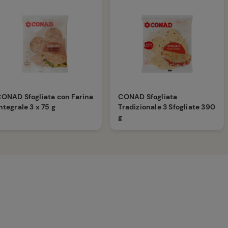
ONAD Sfogliata con Farina
CONAD Sfogliata
ntegrale 3 x 75 g
Tradizionale 3 Sfogliate 390
g