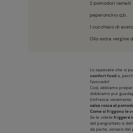
2
pomodori ramati
peperoncino q.b.
1
cucchiaio di aceto
Olio extra vergine d
Lo sapevate che si può
comfort food
e, perc
l'avocado!
Così, abbiamo prepa
dobbiamo pur guadagn
(rinfresca veramente a
salsa rossa al pomod
Come si friggono le 
Se le volete
friggere 
del pangrattato e dell
da parte, versare del 