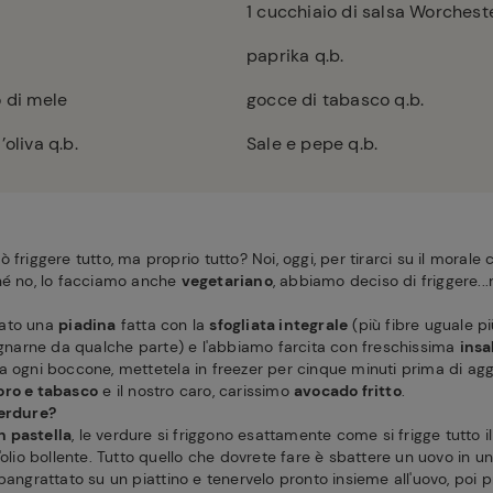
1
cucchiaio di salsa Worchest
paprika q.b.
 di mele
gocce di tabasco q.b.
’oliva q.b.
Sale e pepe q.b.
 friggere tutto, ma proprio tutto? Noi, oggi, per tirarci su il morale
hé no, lo facciamo anche
vegetariano
, abbiamo deciso di friggere...
rato una
piadina
fatta con la
sfogliata integrale
(più fibre uguale pi
arne da qualche parte) e l'abbiamo farcita con freschissima
insa
 ogni boccone, mettetela in freezer per cinque minuti prima di aggiu
oro e tabasco
e il nostro caro, carissimo
avocado fritto
.
verdure?
in pastella
, le verdure si friggono esattamente come si frigge tutto i
'olio bollente. Tutto quello che dovrete fare è sbattere un uovo in un
pangrattato su un piattino e tenervelo pronto insieme all'uovo, poi 