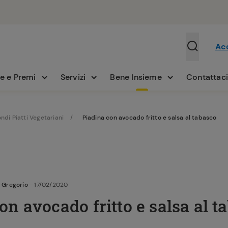
Ac
e e Premi
Servizi
Bene Insieme
Contattac
ndi Piatti Vegetariani
Piadina con avocado fritto e salsa al tabasco
 Gregorio
- 17/02/2020
on avocado fritto e salsa al t