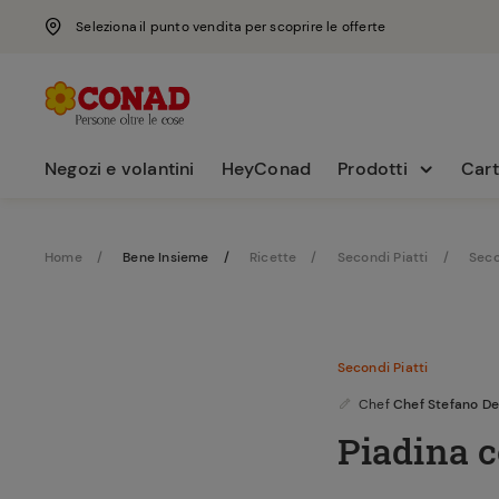
Seleziona il punto vendita per scoprire le offerte
Negozi e volantini
HeyConad
Prodotti
Cart
Home
Bene Insieme
Ricette
Secondi Piatti
Seco
Secondi Piatti
Chef
Chef Stefano De
Piadina c