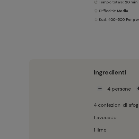
Tempo totale
: 20 min
Difficoltà
: Media
Kcal
: 400-500 Per po
Ingredienti
4
persone
4
confezioni di sfog
1
avocado
1
lime