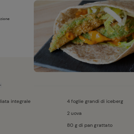
rzione
liata integrale
4
foglie grandi di iceberg
2
uova
80
g di pan grattato