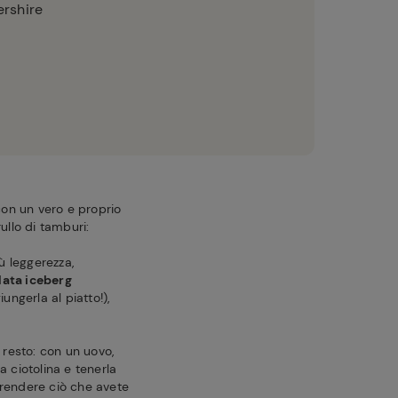
ershire
 con un vero e proprio
rullo di tamburi:
ù leggerezza,
lata iceberg
ngerla al piatto!),
l resto: con un uovo,
a ciotolina e tenerla
prendere ciò che avete