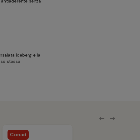
a antiaderente senza
insalata iceberg e la
 se stessa
Conad