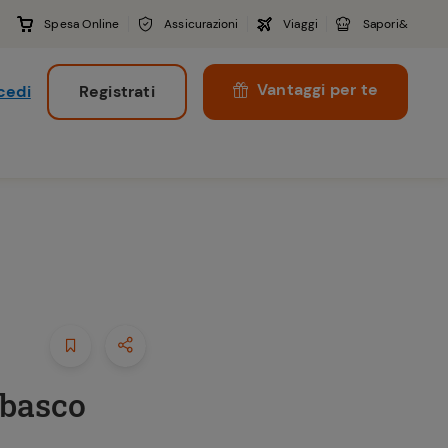
Spesa Online
Assicurazioni
Viaggi
Sapori&
Vantaggi per te
cedi
Registrati
i
abasco