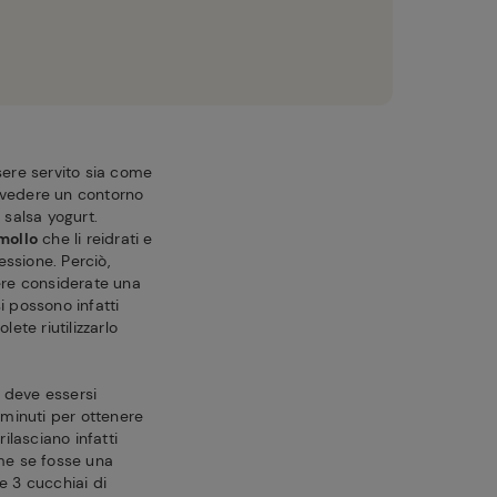
ere servito sia come
vedere un contorno
 salsa yogurt.
mollo
che li reidrati e
essione. Perciò,
ere considerate una
i possono infatti
te riutilizzarlo
a deve essersi
 minuti per ottenere
ilasciano infatti
me se fosse una
e 3 cucchiai di