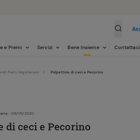
Ac
e e Premi
Servizi
Bene Insieme
Contattac
ndi Piatti Vegetariani
Polpettine di ceci e Pecorino
orio
- 08/05/2020
e di ceci e Pecorino