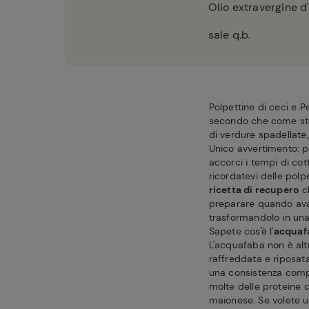
Olio extravergine d'
sale q.b.
Polpettine di ceci e 
secondo che come stuz
di verdure spadellate
Unico avvertimento: p
accorci i tempi di cot
ricordatevi delle pol
ricetta di recupero
ch
preparare quando avan
trasformandolo in una
Sapete cos'è l'
acquaf
L'acquafaba non è alt
raffreddata e riposat
una consistenza compat
molte delle proteine 
maionese. Se volete ut