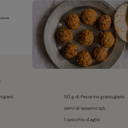
rzione
higiani
50
g di Pecorino grattugiato
semi di sesamo q.b.
1
spicchio d'aglio