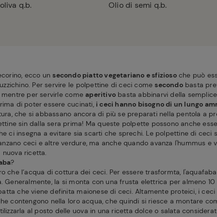
oliva q.b.
Olio di semi q.b.
Pecorino, ecco un
secondo piatto vegetariano e sfizioso
che può ess
zichino. Per servire le polpettine di ceci come
secondo
basta pre
, mentre per servirle come
aperitivo
basta abbinarvi della semplice
rima di poter essere cucinati,
i ceci hanno bisogno di un lungo am
tura, che si abbassano ancora di più se preparati nella pentola a pr
pettine sin dalla sera prima! Ma queste polpette possono anche ess
e ci insegna a evitare sia scarti che sprechi. Le polpettine di ceci s
zano ceci e altre verdure, ma anche quando avanza l'hummus e vole
 nuova ricetta.
aba
?
ro che l’acqua di cottura dei ceci. Per essere trasformta, l'aquafab
a. Generalmente, la si monta con una frusta elettrica per almeno 10
ta che viene definita maionese di ceci. Altamente proteici, i ceci r
che contengono nella loro acqua, che quindi si riesce a montare co
ilizzarla al posto delle uova in una ricetta dolce o salata considerat