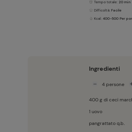
Tempo totale
: 20 min
Difficoltà
: Facile
Kcal
: 400-500 Per po
Ingredienti
4
persone
400
g di ceci marc
1
uovo
pangrattato q.b.