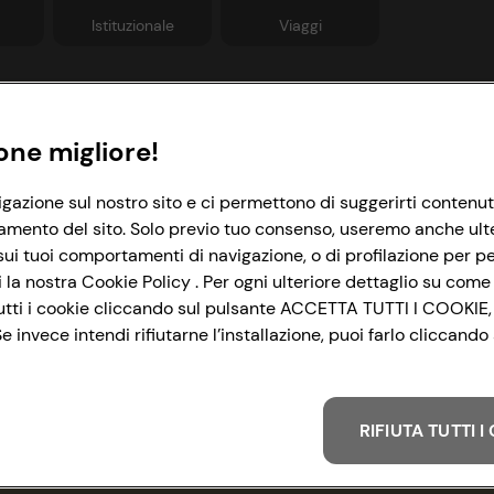
Istituzionale
Viaggi
Informazioni
Link utili
one migliore!
rivacy Policy
Lavora con noi
igazione sul nostro sito e ci permettono di suggerirti contenut
amento del sito. Solo previo tuo consenso, useremo anche ulteri
ookie Policy
Le cooperative
ui tuoi comportamenti di navigazione, o di profilazione per per
mpostazioni Cookie
News & Approfondimenti
la nostra Cookie Policy . Per ogni ulteriore dettaglio su come 
i tutti i cookie cliccando sul pulsante ACCETTA TUTTI I COOKIE,
ccessibilità
Richiami prodotto
 invece intendi rifiutarne l’installazione, puoi farlo cliccan
&I e Parità di Genere
Whistleblowing
trategia Fiscale
RIFIUTA TUTTI 