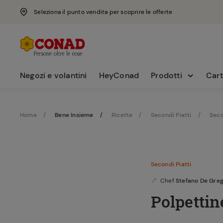
Seleziona il punto vendita per scoprire le offerte
Negozi e volantini
HeyConad
Prodotti
Cart
Home
Bene Insieme
Ricette
Secondi Piatti
Seco
Secondi Piatti
Chef
Stefano De Greg
Polpettin