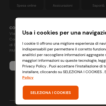
Spesa online
Assicurazioni
Sapori&
CONAD SOCIETÀ COOPERATIVA
Usa i cookies per una navigazi
Via Michelino, 59 | 40127 BOLOGNA
Codice Fiscale e Registro Imprese
P
I cookie ti offrono una migliore esperienza di nav
di Bologna 00865960157
indispensabili per permettere il corretto funzion
C
PARTITA IVA 03320960374
analitici per raccogliere informazioni aggregate s
I
maggiori informazioni su queste tecnologie, leggi 
Servizio clienti
Privacy Policy . Puoi accettare l’installazione d
A
installare, cliccando su SELEZIONA I COOKIES . Se
D
Policy
S
SELEZIONA I COOKIES