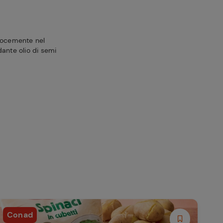
elocemente nel
dante olio di semi
Conad