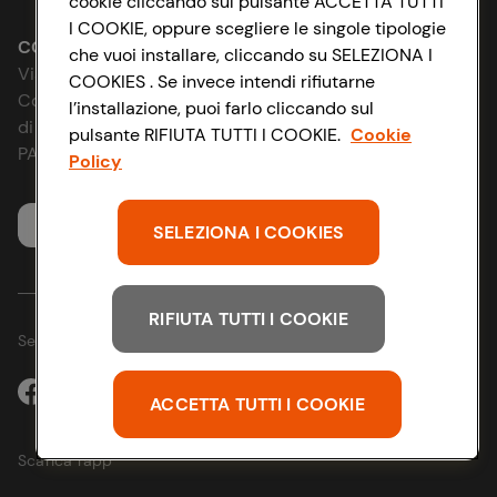
cookie cliccando sul pulsante ACCETTA TUTTI
I COOKIE, oppure scegliere le singole tipologie
Le cooperative
Accessibilità
CONAD SOCIETÀ COOPERATIVA
che vuoi installare, cliccando su SELEZIONA I
Via Michelino, 59 | 40127 BOLOGNA
COOKIES . Se invece intendi rifiutarne
News & Approfondimenti
D&I e Parità di Genere
Codice Fiscale e Registro Imprese
l’installazione, puoi farlo cliccando sul
di Bologna 00865960157
pulsante RIFIUTA TUTTI I COOKIE.
Cookie
Richiami prodotto
Strategia Fiscale
PARTITA IVA 03320960374
Policy
Whistleblowing
Servizio clienti
SELEZIONA I COOKIES
RIFIUTA TUTTI I COOKIE
Seguici sui Social:
ACCETTA TUTTI I COOKIE
Scarica l'app