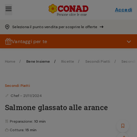
Accedi
Seleziona il punto vendita per scoprire le offerte
Vantaggi per te
Home
Bene Insieme
Ricette
Secondi Piatti
Secondi 
Secondi Piatti
Chef
- 21/11/2024
Salmone glassato alle arance
Preparazione
: 10 min
Cottura
: 15 min