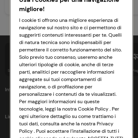
5 min
20 min
migliore!
Facile
Facile
I cookie ti offrono una migliore esperienza di
navigazione sul nostro sito e ci permettono di
suggerirti contenuti interessanti per te. Quelli
di natura tecnica sono indispensabili per
permettere il corretto funzionamento del sito.
Solo previo tuo consenso, useremo anche
ulteriori tipologie di cookie, anche di terze
Spesa online
Assicurazioni
Sapori&
Istituzionale
Via
parti, analitici per raccogliere informazioni
aggregate sui tuoi comportamenti di
navigazione, o di profilazione per
Informazioni
personalizzare i contenuti da te visualizzati.
Per maggiori informazioni su queste
Privacy Policy
tecnologie, leggi la nostra Cookie Policy . Per
ogni ulteriore dettaglio su come trattiamo i
Link utili
Cookie Policy
tuoi dati, consulta anche la nostra Privacy
Policy . Puoi accettare l’installazione di tutti i
Lavora con noi
Impostazioni Cookie