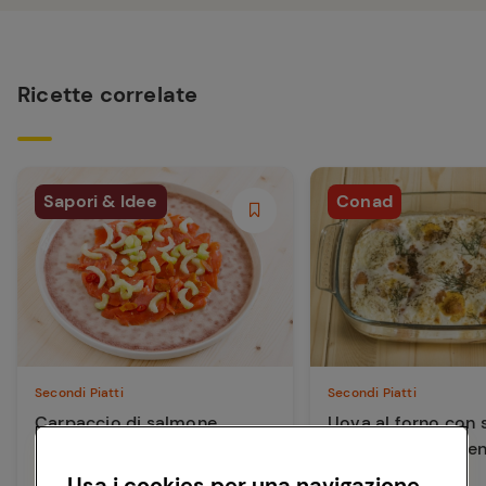
Ricette correlate
Sapori & Idee
Conad
Secondi Piatti
Secondi Piatti
Carpaccio di salmone
Uova al forno con
affumicato
marinato e cresce
Usa i cookies per una navigazione