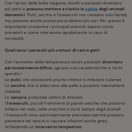
Con l’arrivo della bella stagione, insetti e parassiti diventano
più attivi e
possono
mettere a rischio la
salute
degli animali
domestici
. Pulci, zecche e forasacchi non causano solo fastidi,
ma possono anche provocare problemi più seri. Per questo è
importante conoscere i principali pericoli, sapere come
prevenirli e come intervenire rapidamente in caso di
necessità.
Quali sono i parassiti più comuni di cani e gatti
Con l’aumento delle temperature alcuni parassiti
diventano
particolarmente diffusi
, ognuno con caratteristiche e rischi
specifici:
Le
pulci
, che provocano prurito intenso e irritazioni cutanee
Le
zecche
, che si attaccano alla pelle e possono trasmettere
malattie
Le
zanzare
, potenziali vettori di infezioni
I
forasacchi
, piccoli frammenti di piante secche che possono
infilarsi nel naso, nelle orecchie o tra le zampe degli animali
I forasacchi sono particolarmente pericolosi perché possono
penetrare nei tessuti e causare infezioni anche gravi,
richiedendo un
intervento tempestivo
.