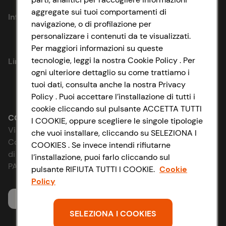
aggregate sui tuoi comportamenti di
Informazioni
navigazione, o di profilazione per
personalizzare i contenuti da te visualizzati.
Privacy Policy
Per maggiori informazioni su queste
tecnologie, leggi la nostra Cookie Policy . Per
Link utili
Cookie Policy
ogni ulteriore dettaglio su come trattiamo i
tuoi dati, consulta anche la nostra Privacy
Lavora con noi
Impostazioni Cookie
Policy . Puoi accettare l’installazione di tutti i
cookie cliccando sul pulsante ACCETTA TUTTI
Le cooperative
Accessibilità
CONAD SOCIETÀ COOPERATIVA
I COOKIE, oppure scegliere le singole tipologie
Via Michelino, 59 | 40127 BOLOGNA
che vuoi installare, cliccando su SELEZIONA I
News & Approfondimenti
D&I e Parità di Genere
Codice Fiscale e Registro Imprese
COOKIES . Se invece intendi rifiutarne
di Bologna 00865960157
l’installazione, puoi farlo cliccando sul
Richiami prodotto
Strategia Fiscale
PARTITA IVA 03320960374
pulsante RIFIUTA TUTTI I COOKIE.
Cookie
Policy
Whistleblowing
Servizio clienti
SELEZIONA I COOKIES