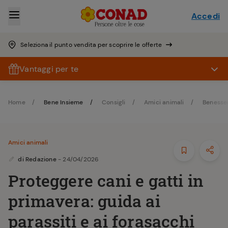
Accedi
Seleziona il punto vendita per scoprire le offerte
Vantaggi per te
Home
Bene Insieme
Consigli
Amici animali
Benesse
Amici animali
di
Redazione
- 24/04/2026
Proteggere cani e gatti in
primavera: guida ai
parassiti e ai forasacchi