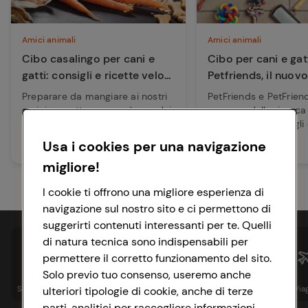
Amici animali
Amici animali
Cibo casalingo per cani e
Cibo per cani e gatt
gatti: consigli e ricette velo...
Petfriends, il nuov
Cona...
Preparare da mangiare ai nostri
PetFriends e PetFrien
amici a quattro zampe è uno dei
nascono dalla ricerca
modi migliori di dimostrargli il
dall’innovazione degli
nos...
hanno lavora...
Usa i cookies per una navigazione
Leggi articolo
Leggi articolo
migliore!
I cookie ti offrono una migliore esperienza di
navigazione sul nostro sito e ci permettono di
suggerirti contenuti interessanti per te. Quelli
di natura tecnica sono indispensabili per
permettere il corretto funzionamento del sito.
Solo previo tuo consenso, useremo anche
Spesa online
Assicurazioni
Sapori&
Istituzionale
Via
ulteriori tipologie di cookie, anche di terze
parti, analitici per raccogliere informazioni