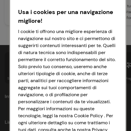
il Colpo di Calore
con gusto
Il tuo gatto soffre il caldo? Scopri
Se hai deciso che il t
Usa i cookies per una navigazione
i sintomi del colpo di calore,
quattro zampe merita
come rinfrescare il gatto in casa
casalinga, è bene inf
migliore!
e i rimedi pratici per proteggere
prima per capire quali
il tuo felino in estate.
puoi cucinare e in qua
I cookie ti offrono una migliore esperienza di
far sì che cresca bene
navigazione sul nostro sito e ci permettono di
suggerirti contenuti interessanti per te. Quelli
di natura tecnica sono indispensabili per
permettere il corretto funzionamento del sito.
Solo previo tuo consenso, useremo anche
ulteriori tipologie di cookie, anche di terze
Spesa online
Assicurazioni
Sapori&
Istituzionale
Via
parti, analitici per raccogliere informazioni
aggregate sui tuoi comportamenti di
navigazione, o di profilazione per
Informazioni
personalizzare i contenuti da te visualizzati.
Per maggiori informazioni su queste
Privacy Policy
tecnologie, leggi la nostra Cookie Policy . Per
Link utili
ogni ulteriore dettaglio su come trattiamo i
Cookie Policy
tuoi dati, consulta anche la nostra Privacy