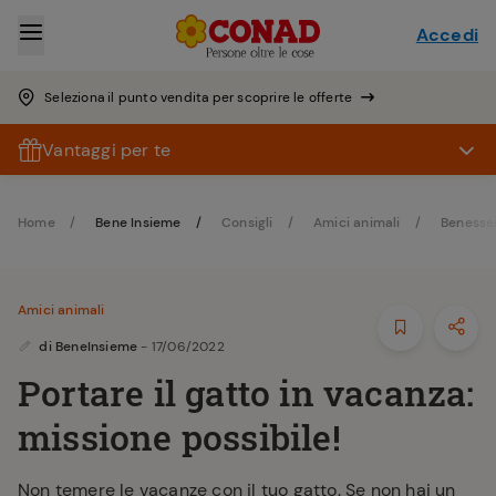
Accedi
Seleziona il punto vendita per scoprire le offerte
Vantaggi per te
Home
Bene Insieme
Consigli
Amici animali
Benesse
Amici animali
di
BeneInsieme
- 17/06/2022
Portare il gatto in vacanza:
missione possibile!
Non temere le vacanze con il tuo gatto. Se non hai un