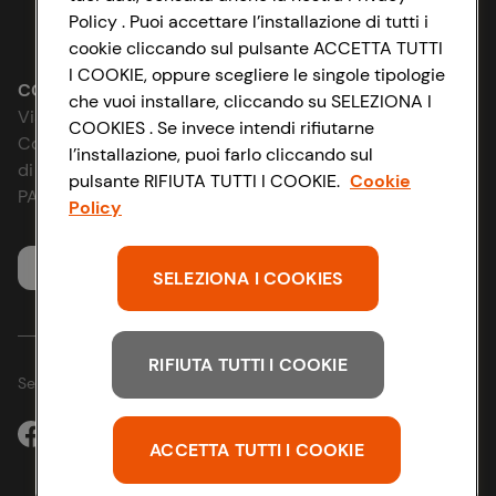
Policy . Puoi accettare l’installazione di tutti i
Lavora con noi
Impostazioni Cookie
cookie cliccando sul pulsante ACCETTA TUTTI
I COOKIE, oppure scegliere le singole tipologie
Le cooperative
Accessibilità
CONAD SOCIETÀ COOPERATIVA
che vuoi installare, cliccando su SELEZIONA I
Via Michelino, 59 | 40127 BOLOGNA
COOKIES . Se invece intendi rifiutarne
News & Approfondimenti
D&I e Parità di Genere
Codice Fiscale e Registro Imprese
l’installazione, puoi farlo cliccando sul
di Bologna 00865960157
pulsante RIFIUTA TUTTI I COOKIE.
Cookie
Richiami prodotto
Strategia Fiscale
PARTITA IVA 03320960374
Policy
Whistleblowing
Servizio clienti
SELEZIONA I COOKIES
RIFIUTA TUTTI I COOKIE
Seguici sui Social:
ACCETTA TUTTI I COOKIE