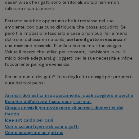
casa? Si sa che i gatti sono territoriali, abitudinari e non
tollerano i cambiamenti.
Pertanto sarebbe opportuno che lui restasse nel suo
ambiente, con qualcuno di fiducia che possa accudirlo. Se
però ti è impossibile lasciarlo a casa o non puoi far a meno
delle sue dolcissime coccole,
portare il gatto in vacanza
è
una missione possibile. Pianifica con calma il tuo viaggio.
Valuta il mezzo che utilizzi per spostarti, l’ambiente in cui il
micio dovrà adeguarsi, gli oggetti per le sue necessità e infine
l’occorrente per ogni evenienza.
Sei un amante dei gatti? Ecco degli altri consigli per prenderti
cura dei tuoi pelosi:
Animali domestici in appartamento: quali scegliere e perché
Benefici dell'attività fisica per gli animali
Cinque consigli per proteggere gli animali domestici dal
freddo
Idee anticaldo per cani
Come curare l'igiene di cani e gatti
Come accogliere un gattino