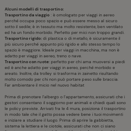
Alcuni modelli di trasportino:
Trasportino da viaggio
: è omologato per viaggi in aereo
perché occupa poco spazio e può essere messo al sicuro
sotto il sedile; è in tessuto ma molto resistente, ben ventilato
ed ha un fondo morbido. Perfetto per mici non troppo grandi.
Trasportino rigido:
di plastica o di metallo, è sicuramente il
più sicuro perché appunto più rigido e allo stesso tempo lo
spazio è maggiore. Ideale per viaggi in macchina, ma non è
adatto per viaggi in aereo, treno o nave.
Trasportino con ruote:
perfetto per chi ama muoversi a piedi
ed è anche adatto per viaggi in aereo, perché morbido e
areato. Inoltre, da trolley si trasforma in zainetto risultando
molto comodo per chi non può portare peso sulle braccia.
Far ambientare il micio nel nuovo habitat
Prima di prenotare l’albergo o l’appartamento, assicurati che i
gestori consentano il soggiorno per animali e chiedi quali sono
le policy previste. Arrivati fra le 4 mura, posiziona il trasportino
in modo tale che il gatto possa vedere bene i tuoi movimenti
e iniziare a studiare il luogo. Prima di aprire la gabbietta,
sistema la lettiera e le ciotole, assicurati che non ci siano