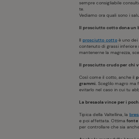
sempre consigliabile consulta
te.
Vediamo ora quali sono i salu
Il prosciutto cotto dona un 
Il
prosciutto cotto
è uno dei 
contenuto di grassi inferiore 
mantenerne la magrezza, sceg
Il prosciutto crudo per chi v
Così come il cotto, anche il
p
grammi.
Sceglilo magro ma fa
evitarlo nel caso in cui tu abb
La bresaola vince per i pochi
Tipica della Valtellina, la
bres
e poi affettata. Ottima
fonte 
per controllare che sia anche