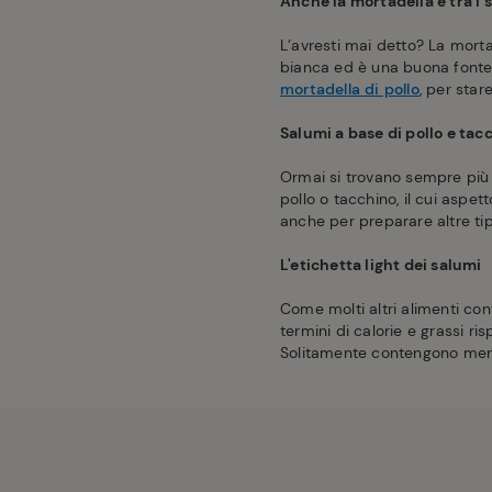
Anche la mortadella è tra i 
L’avresti mai detto? La morta
bianca ed è una buona fonte
mortadella di pollo
, per star
Salumi a base di pollo e tac
Ormai si trovano sempre più
pollo o tacchino, il cui aspe
anche per preparare altre tip
L'etichetta light dei salumi
Come molti altri alimenti cont
termini di calorie e grassi ri
Solitamente contengono meno 