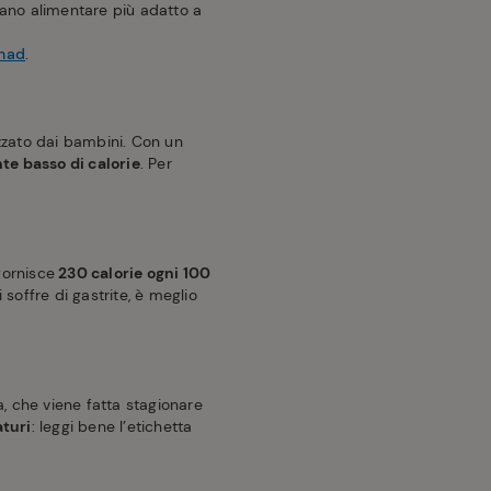
piano alimentare più adatto a
onad
.
zzato dai bambini. Con un
te basso di calorie
. Per
ornisce
230 calorie ogni 100
soffre di gastrite, è meglio
 che viene fatta stagionare
aturi
: leggi bene l’etichetta