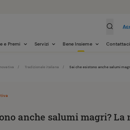
Ac
e e Premi
Servizi
Bene Insieme
Contattac
nnovativa
Tradizionale italiana
Sai che esistono anche salumi magri
tiva
tono anche salumi magri? La 