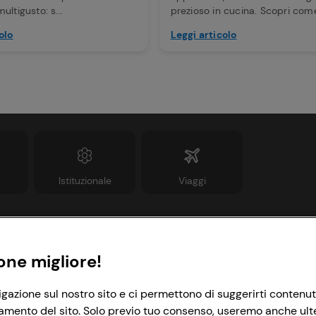
ultigusto: s...
prezioso in cucina. Scopri come
olo
Leggi articolo
Istituzionale
Viaggi
Informazioni
Link utili
one migliore!
rivacy Policy
Lavora con noi
igazione sul nostro sito e ci permettono di suggerirti contenut
amento del sito. Solo previo tuo consenso, useremo anche ulteri
ookie Policy
Le cooperative