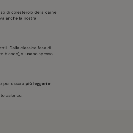
sso di colesterolo della carne
ova anche la nostra
ottili. Dalla classica fesa di
nte bianco), si usano spesso
io per essere
più leggeri
in
to calorico.