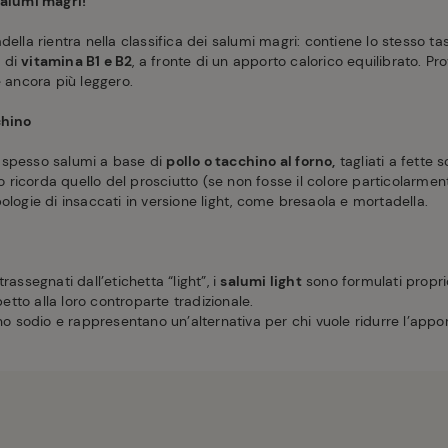
salumi magri!
della rientra nella classifica dei salumi magri: contiene lo stesso ta
 di
vitamina B1 e B2
, a fronte di un apporto calorico equilibrato. Pr
e ancora più leggero.
chino
 spesso salumi a base di
pollo o tacchino al forno,
tagliati a fette s
tto ricorda quello del prosciutto (se non fosse il colore particolarme
ologie di insaccati in versione light, come bresaola e mortadella.
rassegnati dall’etichetta “light”, i
salumi light
sono formulati propr
spetto alla loro controparte tradizionale.
sodio e rappresentano un’alternativa per chi vuole ridurre l’appor