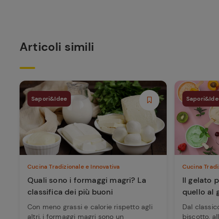
Articoli simili
Sapori&Idee
Sapori&Ide
Cucina Tradizionale e Innovativa
Cucina Tradi
Quali sono i formaggi magri? La
Il gelato
classifica dei più buoni
quello al 
Con meno grassi e calorie rispetto agli
Dal classic
altri, i formaggi magri sono un
biscotto, al