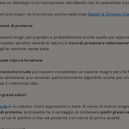
re un dietologo o un nutrizionista, decidendo con lo specialista il 
mi più magri: ne trovi alcuni anche nella linea
Sapori & Dintorni C
boost di proteine
salumi magri più popolari e probabilmente anche quello più appre
rispetto ad altre varietà di salumi, è
ricco di proteine e relativamen
li la versione senza pelle.
uole ridurre le calorie
rosciutto crudo
può essere considerato un salume magro perché f
i attenzione: pur essendo particolarmente digeribile, anche per chi 
ia il colesterolo alto.
 grassi saturi
aola
è un salume molto apprezzato a base di carne di manzo magra,
di proteine
, la bresaola ha il vantaggio di contenere
pochi grassi s
 priva di additivi e che sia prodotta con carne di prima qualità.