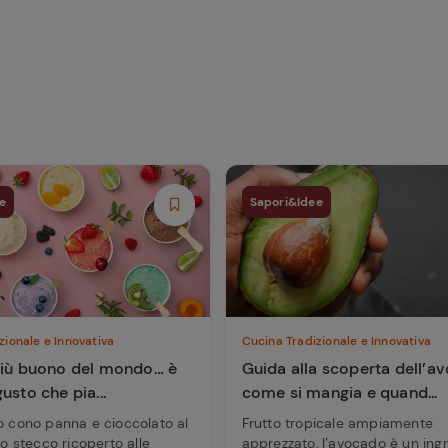
e
Sapori&Idee
zionale e Innovativa
Cucina Tradizionale e Innovativa
 più buono del mondo… è
Guida alla scoperta dell’a
gusto che pia...
come si mangia e quand...
o cono panna e cioccolato al
Frutto tropicale ampiamente
lo stecco ricoperto alle
apprezzato, l’avocado è un ing