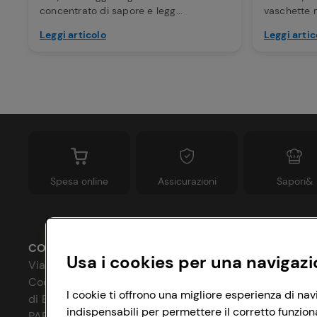
concentrato di sapore e legg...
vaschette m
Leggi articolo
Leggi artic
Spesa online
Assicurazioni
Sapori&
CONAD SOCIETÀ COOPERATIVA
Usa i cookies per una navigazi
Via Michelino, 59 | 40127 BOLOGNA
Codice Fiscale e Registro Imprese
P
I cookie ti offrono una migliore esperienza di nav
di Bologna 00865960157
indispensabili per permettere il corretto funzion
C
PARTITA IVA 03320960374