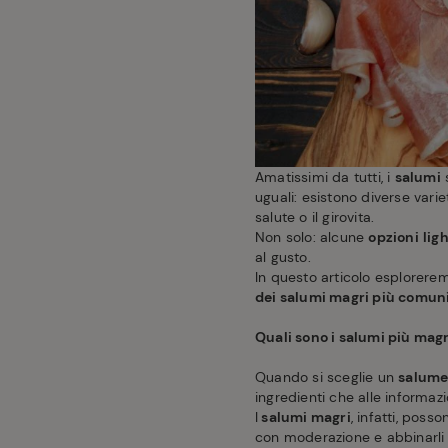
Amatissimi da tutti, i
salumi
s
uguali: esistono diverse vari
salute o il girovita.
Non solo: alcune
opzioni
lig
al gusto.
In questo articolo esplorere
dei salumi magri più comuni
Quali sono i salumi più magr
Quando si sceglie un
salume
ingredienti che alle informazi
I
salumi magri
, infatti, poss
con moderazione e abbinarli a 