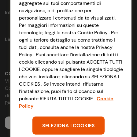
aggregate sui tuoi comportamenti di
navigazione, o di profilazione per
Informazioni
personalizzare i contenuti da te visualizzati.
Per maggiori informazioni su queste
Privacy Policy
tecnologie, leggi la nostra Cookie Policy . Per
Link utili
ogni ulteriore dettaglio su come trattiamo i
Cookie Policy
tuoi dati, consulta anche la nostra Privacy
Policy . Puoi accettare l’installazione di tutti i
Lavora con noi
Impostazioni Cookie
cookie cliccando sul pulsante ACCETTA TUTTI
I COOKIE, oppure scegliere le singole tipologie
Le cooperative
Accessibilità
CONAD SOCIETÀ COOPERATIVA
che vuoi installare, cliccando su SELEZIONA I
Via Michelino, 59 | 40127 BOLOGNA
COOKIES . Se invece intendi rifiutarne
News & Approfondimenti
D&I e Parità di Genere
Codice Fiscale e Registro Imprese
l’installazione, puoi farlo cliccando sul
di Bologna 00865960157
pulsante RIFIUTA TUTTI I COOKIE.
Cookie
Richiami prodotto
Strategia Fiscale
PARTITA IVA 03320960374
Policy
Whistleblowing
Servizio clienti
SELEZIONA I COOKIES