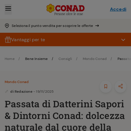
Accedi
Seleziona il punto vendita per scoprire le offerte
Vantaggi per te
Home
Bene Insieme
Consigli
Mondo Conad
Passata 
Mondo Conad
di
Redazione
- 19/11/2025
Passata di Datterini Sapori
& Dintorni Conad: dolcezza
naturale dal cuore della