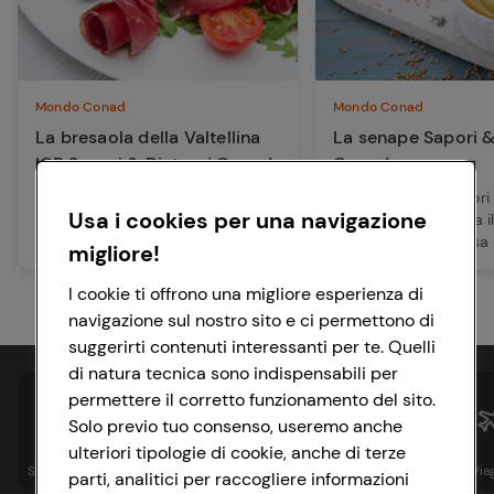
Mondo Conad
Mondo Conad
La bresaola della Valtellina
La senape Sapori &
IGP Sapori & Dintorni Conad
Conad
Scopri tutta la prelibatezza della
Con la senape Sapori
Usa i cookies per una navigazione
bresaola della Valtellina Igp,
Conad porti a tavola i
senza glutine e a bassissimo
unico di questa salsa 
migliore!
conte...
Francia nel ...
I cookie ti offrono una migliore esperienza di
navigazione sul nostro sito e ci permettono di
suggerirti contenuti interessanti per te. Quelli
di natura tecnica sono indispensabili per
permettere il corretto funzionamento del sito.
Solo previo tuo consenso, useremo anche
ulteriori tipologie di cookie, anche di terze
Spesa online
Assicurazioni
Sapori&
Istituzionale
Via
parti, analitici per raccogliere informazioni