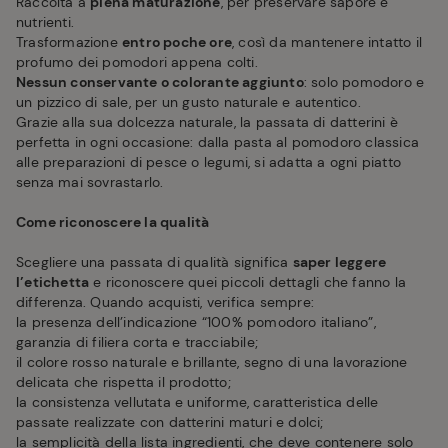
Raccolta a
piena maturazione
, per preservare sapore e
nutrienti.
Trasformazione
entro poche ore
, così da mantenere intatto il
profumo dei pomodori appena colti.
Nessun conservante o colorante aggiunto
: solo pomodoro e
un pizzico di sale, per un gusto naturale e autentico.
Grazie alla sua dolcezza naturale, la passata di datterini è
perfetta in ogni occasione: dalla pasta al pomodoro classica
alle preparazioni di pesce o legumi, si adatta a ogni piatto
senza mai sovrastarlo.
Come riconoscere la qualità
Scegliere una passata di qualità significa
saper leggere
l’etichetta
e riconoscere quei piccoli dettagli che fanno la
differenza. Quando acquisti, verifica sempre:
la presenza dell’indicazione “100% pomodoro italiano”,
garanzia di filiera corta e tracciabile;
il colore rosso naturale e brillante, segno di una lavorazione
delicata che rispetta il prodotto;
la consistenza vellutata e uniforme, caratteristica delle
passate realizzate con datterini maturi e dolci;
la semplicità della lista ingredienti, che deve contenere solo