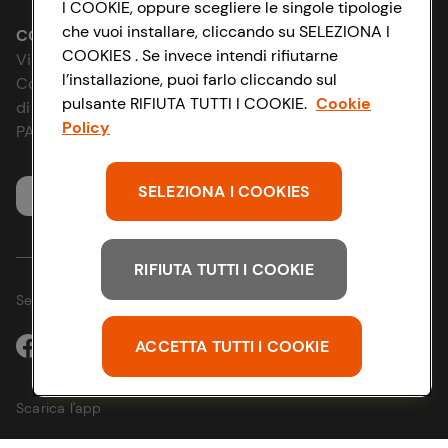
I COOKIE, oppure scegliere le singole tipologie
Le cooperative
che vuoi installare, cliccando su SELEZIONA I
Accessibilità
CONAD SOCIETÀ COOPERATIVA
COOKIES . Se invece intendi rifiutarne
Via Michelino, 59 | 40127 BOLOGNA
News & Approfondimenti
l’installazione, puoi farlo cliccando sul
D&I e Parità di Genere
Codice Fiscale e Registro Imprese
pulsante RIFIUTA TUTTI I COOKIE.
Cookie
di Bologna 00865960157
Richiami prodotto
Policy
Strategia Fiscale
PARTITA IVA 03320960374
Whistleblowing
SELEZIONA I COOKIES
Servizio clienti
RIFIUTA TUTTI I COOKIE
Seguici sui Social:
ACCETTA TUTTI I COOKIE
Scarica l'app