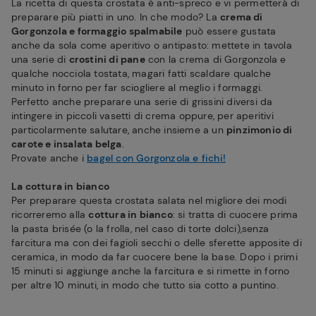
La ricetta di questa crostata è anti-spreco e vi permetterà di
preparare più piatti in uno. In che modo? La
crema di
Gorgonzola e formaggio spalmabile
può essere gustata
anche da sola come aperitivo o antipasto: mettete in tavola
una serie di
crostini di pane
con la crema di Gorgonzola e
qualche nocciola tostata, magari fatti scaldare qualche
minuto in forno per far sciogliere al meglio i formaggi.
Perfetto anche preparare una serie di grissini diversi da
intingere in piccoli vasetti di crema oppure, per aperitivi
particolarmente salutare, anche insieme a un
pinzimonio di
carote e insalata belga
.
Provate anche i
bagel con Gorgonzola e fichi!
La cottura in bianco
Per preparare questa crostata salata nel migliore dei modi
ricorreremo alla
cottura in bianco
: si tratta di cuocere prima
la pasta brisée (o la frolla, nel caso di torte dolci),senza
farcitura ma con dei fagioli secchi o delle sferette apposite di
ceramica, in modo da far cuocere bene la base. Dopo i primi
15 minuti si aggiunge anche la farcitura e si rimette in forno
per altre 10 minuti, in modo che tutto sia cotto a puntino.