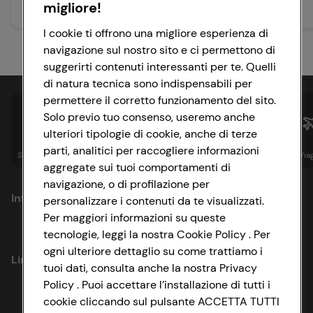
migliore!
I cookie ti offrono una migliore esperienza di
navigazione sul nostro sito e ci permettono di
suggerirti contenuti interessanti per te. Quelli
di natura tecnica sono indispensabili per
permettere il corretto funzionamento del sito.
Solo previo tuo consenso, useremo anche
ulteriori tipologie di cookie, anche di terze
parti, analitici per raccogliere informazioni
Spesa online
Assicurazioni
Sapori&
Istituzionale
Via
aggregate sui tuoi comportamenti di
navigazione, o di profilazione per
Informazioni
personalizzare i contenuti da te visualizzati.
Per maggiori informazioni su queste
tecnologie, leggi la nostra Cookie Policy . Per
Privacy Policy
ogni ulteriore dettaglio su come trattiamo i
Link utili
tuoi dati, consulta anche la nostra Privacy
Cookie Policy
Policy . Puoi accettare l’installazione di tutti i
Lavora con noi
cookie cliccando sul pulsante ACCETTA TUTTI
Impostazioni Cookie