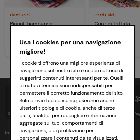
Piatti Unici
Piatti Unici
Piccoli hamburger
Cuor di frittata
Usa i cookies per una navigazione
45 min
15 min
Facile
Facile
migliore!
I cookie ti offrono una migliore esperienza di
navigazione sul nostro sito e ci permettono di
suggerirti contenuti interessanti per te. Quelli
di natura tecnica sono indispensabili per
permettere il corretto funzionamento del sito.
Solo previo tuo consenso, useremo anche
ulteriori tipologie di cookie, anche di terze
Spesa online
Assicurazioni
Sapori&
Istituzionale
Via
parti, analitici per raccogliere informazioni
aggregate sui tuoi comportamenti di
navigazione, o di profilazione per
Informazioni
personalizzare i contenuti da te visualizzati.