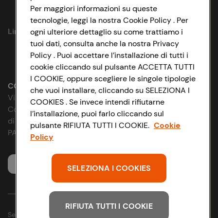
Per maggiori informazioni su queste
Privacy Policy
tecnologie, leggi la nostra Cookie Policy . Per
Link utili
ogni ulteriore dettaglio su come trattiamo i
Cookie Policy
tuoi dati, consulta anche la nostra Privacy
Policy . Puoi accettare l’installazione di tutti i
Lavora con noi
Impostazioni Cookie
cookie cliccando sul pulsante ACCETTA TUTTI
I COOKIE, oppure scegliere le singole tipologie
Le cooperative
Accessibilità
CONAD SOCIETÀ COOPERATIVA
che vuoi installare, cliccando su SELEZIONA I
Via Michelino, 59 | 40127 BOLOGNA
COOKIES . Se invece intendi rifiutarne
News & Approfondimenti
D&I e Parità di Genere
Codice Fiscale e Registro Imprese
l’installazione, puoi farlo cliccando sul
di Bologna 00865960157
pulsante RIFIUTA TUTTI I COOKIE.
Cookie
Richiami prodotto
Strategia Fiscale
PARTITA IVA 03320960374
Policy
Whistleblowing
Servizio clienti
SELEZIONA I COOKIES
RIFIUTA TUTTI I COOKIE
Seguici sui Social: