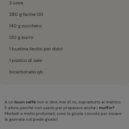
2
uova
280
g farina 00
140
g zucchero
120
g burro
1
bustina lievito per dolci
1
pizzico di sale
bicarbonato qb
A un
buon caffè
non si dice mai di no, soprattutto al mattino.
E allora perché non usarlo per preparare anche i
muffin?
Morbidi e molto profumati, sono la giusta coccola per iniziare
la giornata col piede giusto!