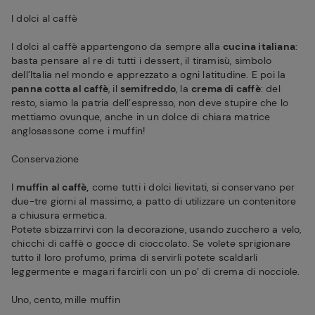
I dolci al caffè
I dolci al caffè appartengono da sempre alla
cucina italiana
:
basta pensare al re di tutti i dessert, il tiramisù, simbolo
dell’Italia nel mondo e apprezzato a ogni latitudine. E poi la
panna cotta al caffè
, il
semifreddo
, la
crema di caffè
: del
resto, siamo la patria dell’espresso, non deve stupire che lo
mettiamo ovunque, anche in un dolce di chiara matrice
anglosassone come i muffin!
Conservazione
I
muffin al caffè,
come tutti i dolci lievitati, si conservano per
due-tre giorni al massimo, a patto di utilizzare un contenitore
a chiusura ermetica.
Potete sbizzarrirvi con la decorazione, usando zucchero a velo,
chicchi di caffè o gocce di cioccolato. Se volete sprigionare
tutto il loro profumo, prima di servirli potete scaldarli
leggermente e magari farcirli con un po’ di crema di nocciole.
Uno, cento, mille muffin