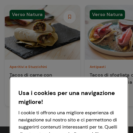
Verso Natura
Verso Natura
Aperitivi e Stuzzichini
Antipasti
Tacos di carne con
Tacos di sfogliata 
maionese di mango
roastbeef e indivia
Usa i cookies per una navigazione
20 min
20 min
Media
Facile
migliore!
I cookie ti offrono una migliore esperienza di
navigazione sul nostro sito e ci permettono di
suggerirti contenuti interessanti per te. Quelli