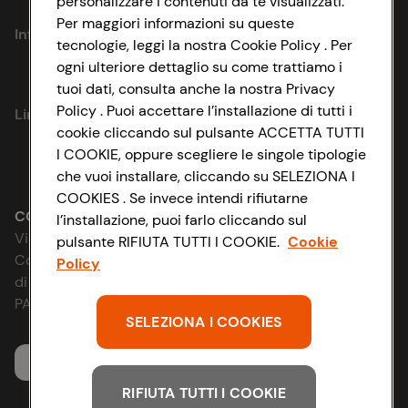
personalizzare i contenuti da te visualizzati.
Per maggiori informazioni su queste
Informazioni
tecnologie, leggi la nostra Cookie Policy . Per
ogni ulteriore dettaglio su come trattiamo i
Privacy Policy
tuoi dati, consulta anche la nostra Privacy
Policy . Puoi accettare l’installazione di tutti i
Link utili
Cookie Policy
cookie cliccando sul pulsante ACCETTA TUTTI
I COOKIE, oppure scegliere le singole tipologie
Lavora con noi
Impostazioni Cookie
che vuoi installare, cliccando su SELEZIONA I
COOKIES . Se invece intendi rifiutarne
Le cooperative
Accessibilità
CONAD SOCIETÀ COOPERATIVA
l’installazione, puoi farlo cliccando sul
Via Michelino, 59 | 40127 BOLOGNA
pulsante RIFIUTA TUTTI I COOKIE.
Cookie
News & Approfondimenti
D&I e Parità di Genere
Codice Fiscale e Registro Imprese
Policy
di Bologna 00865960157
Richiami prodotto
Strategia Fiscale
PARTITA IVA 03320960374
SELEZIONA I COOKIES
Whistleblowing
Servizio clienti
RIFIUTA TUTTI I COOKIE