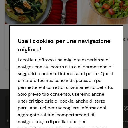
Antipasti
Contorni
Crema di fave, cicoria e noci
Spadellata di fave e
Usa i cookies per una navigazione
baccelli
migliore!
45 min
Facile
I cookie ti offrono una migliore esperienza di
15 min
Facile
navigazione sul nostro sito e ci permettono di
suggerirti contenuti interessanti per te. Quelli
di natura tecnica sono indispensabili per
permettere il corretto funzionamento del sito.
Solo previo tuo consenso, useremo anche
ulteriori tipologie di cookie, anche di terze
parti, analitici per raccogliere informazioni
aggregate sui tuoi comportamenti di
navigazione, o di profilazione per
Spesa online
Assicurazioni
Sapori&
Istituzionale
Via