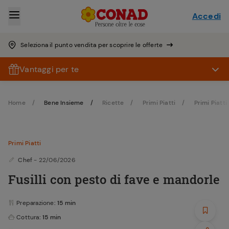
Accedi
Seleziona il punto vendita per scoprire le offerte
Vantaggi per te
Home
Bene Insieme
Ricette
Primi Piatti
Primi Piatti
Primi Piatti
Chef
- 22/06/2026
Fusilli con pesto di fave e mandorle
Preparazione
: 15 min
Cottura
: 15 min