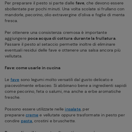
Per preparare il pesto si parte dalle
fave
, che devono essere
sbollentate per pochi minuti. Una volta scolate si frullano con
mandorle, pecorino, olio extravergine d’oliva e foglie di menta
fresca.
Per ottenere una consistenza cremosa è importante
aggiungere
poca acqua di cottura durante la frullatura
.
Passare il pesto al setaccio permette inoltre di eliminare
eventuali residui delle fave e ottenere una salsa ancora più
vellutata.
Fave: come usarle in cucina
Le
fave
sono legumi molto versatili dal gusto delicato e
piacevolmente erbaceo. Si abbinano bene a ingredienti sapidi
come pecorino, feta o salumi, ma anche a erbe aromatiche
fresche.
Possono essere utilizzate nelle
insalate
, per
preparare
creme
e vellutate oppure trasformate in pesto per
condire
pasta
, crostini e bruschette.