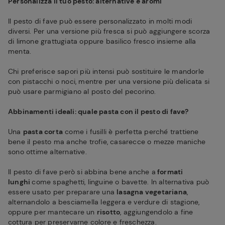
Personalizza il tuo pesto: alternative e aromi
Il pesto di fave può essere personalizzato in molti modi
diversi. Per una versione più fresca si può aggiungere scorza
di limone grattugiata oppure basilico fresco insieme alla
menta.
Chi preferisce sapori più intensi può sostituire le mandorle
con pistacchi o noci, mentre per una versione più delicata si
può usare parmigiano al posto del pecorino.
Abbinamenti ideali: quale pasta con il pesto di fave?
Una
pasta corta
come i fusilli è perfetta perché trattiene
bene il pesto ma anche trofie, casarecce o mezze maniche
sono ottime alternative.
Il pesto di fave però si abbina bene anche a
formati
lunghi
come spaghetti, linguine o bavette. In alternativa può
essere usato per preparare una
lasagna vegetariana
,
alternandolo a besciamella leggera e verdure di stagione,
oppure per mantecare un
risotto
, aggiungendolo a fine
cottura per preservarne colore e freschezza.