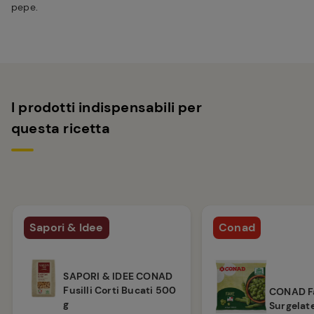
pepe.
I prodotti indispensabili per
questa ricetta
Sapori & Idee
Conad
SAPORI & IDEE CONAD
Fusilli Corti Bucati 500
CONAD F
g
Surgelat