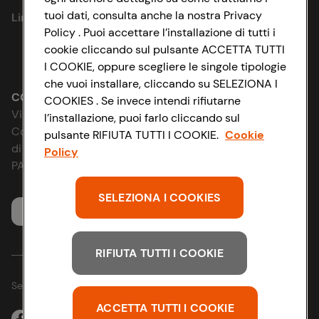
tuoi dati, consulta anche la nostra Privacy
Link utili
Cookie Policy
Policy . Puoi accettare l’installazione di tutti i
cookie cliccando sul pulsante ACCETTA TUTTI
Lavora con noi
Impostazioni Cookie
I COOKIE, oppure scegliere le singole tipologie
che vuoi installare, cliccando su SELEZIONA I
Le cooperative
Accessibilità
CONAD SOCIETÀ COOPERATIVA
COOKIES . Se invece intendi rifiutarne
Via Michelino, 59 | 40127 BOLOGNA
l’installazione, puoi farlo cliccando sul
News & Approfondimenti
D&I e Parità di Genere
Codice Fiscale e Registro Imprese
pulsante RIFIUTA TUTTI I COOKIE.
Cookie
di Bologna 00865960157
Policy
Richiami prodotto
Strategia Fiscale
PARTITA IVA 03320960374
Whistleblowing
SELEZIONA I COOKIES
Servizio clienti
RIFIUTA TUTTI I COOKIE
Seguici sui Social:
ACCETTA TUTTI I COOKIE