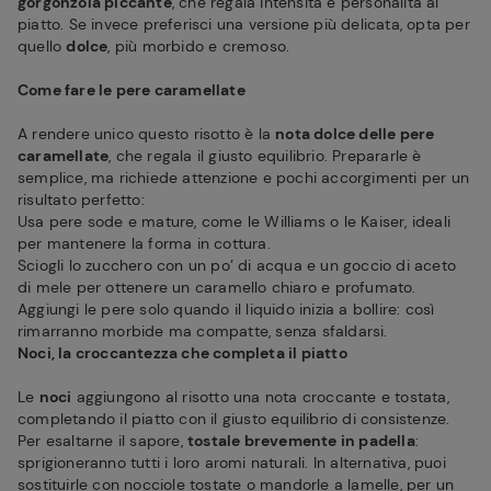
gorgonzola piccante
, che regala intensità e personalità al
piatto. Se invece preferisci una versione più delicata, opta per
quello
dolce
, più morbido e cremoso.
Come fare le pere caramellate
A rendere unico questo risotto è la
nota dolce delle pere
caramellate
, che regala il giusto equilibrio. Prepararle è
semplice, ma richiede attenzione e pochi accorgimenti per un
risultato perfetto:
Usa pere sode e mature, come le Williams o le Kaiser, ideali
per mantenere la forma in cottura.
Sciogli lo zucchero con un po’ di acqua e un goccio di aceto
di mele per ottenere un caramello chiaro e profumato.
Aggiungi le pere solo quando il liquido inizia a bollire: così
rimarranno morbide ma compatte, senza sfaldarsi.
Noci, la croccantezza che completa il piatto
Le
noci
aggiungono al risotto una nota croccante e tostata,
completando il piatto con il giusto equilibrio di consistenze.
Per esaltarne il sapore,
tostale brevemente in padella
:
sprigioneranno tutti i loro aromi naturali. In alternativa, puoi
sostituirle con nocciole tostate o mandorle a lamelle, per un