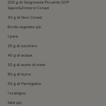
200
g di Gorgonzola Piccante DOP
Sapori&Dintorni Conad
40
g di Noci Conad
Brodo vegetale q.b.
1
pera
20
g di zucchero
40
g di acqua
20
g di aceto di mele
80
g di burro
50
g di Parmigiano
1
scalogno
Sale q.b.