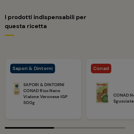
I prodotti indispensabili per
questa ricetta
Sapori & Dintorni
Conad
SAPORI & DINTORNI
CONAD Riso Nano
CONAD No
Vialone Veronese IGP
Sgusciate
500g