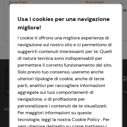
Primi Piatti
Primi Piatti
Risotto alla zucca
Risotto alle arance
zola
Usa i cookies per una navigazione
migliore!
30 min
Facile
25 min
Media
I cookie ti offrono una migliore esperienza di
navigazione sul nostro sito e ci permettono di
suggerirti contenuti interessanti per te. Quelli
di natura tecnica sono indispensabili per
permettere il corretto funzionamento del sito.
Solo previo tuo consenso, useremo anche
ulteriori tipologie di cookie, anche di terze
parti, analitici per raccogliere informazioni
aggregate sui tuoi comportamenti di
Spesa online
Assicurazioni
Sapori&
Istituzionale
Via
navigazione, o di profilazione per
personalizzare i contenuti da te visualizzati.
Informazioni
Per maggiori informazioni su queste
tecnologie, leggi la nostra Cookie Policy . Per
Privacy Policy
ogni ulteriore dettaglio su come trattiamo i