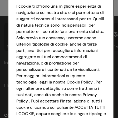
I cookie ti offrono una migliore esperienza di
navigazione sul nostro sito e ci permettono di
suggerirti contenuti interessanti per te. Quelli
di natura tecnica sono indispensabili per
permettere il corretto funzionamento del sito.
Solo previo tuo consenso, useremo anche
ulteriori tipologie di cookie, anche di terze
Spesa online
Assicurazioni
Sapori&
Istituzionale
Via
parti, analitici per raccogliere informazioni
aggregate sui tuoi comportamenti di
Informazioni
navigazione, o di profilazione per
personalizzare i contenuti da te visualizzati.
Per maggiori informazioni su queste
Privacy Policy
tecnologie, leggi la nostra Cookie Policy . Per
Link utili
ogni ulteriore dettaglio su come trattiamo i
Cookie Policy
tuoi dati, consulta anche la nostra Privacy
Lavora con noi
Policy . Puoi accettare l’installazione di tutti i
Impostazioni Cookie
cookie cliccando sul pulsante ACCETTA TUTTI
Le cooperative
I COOKIE, oppure scegliere le singole tipologie
Accessibilità
CONAD SOCIETÀ COOPERATIVA