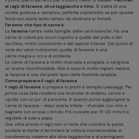
Il primo piatto perfetto per il vostro menu di Natale?
Paccheri
al ragù di faraona, olive taggiasche e timo.
Si tratta di una
ricetta gustosa e semplice, perfetta soprattutto se per queste
feste non avete tanto tempo da dedicare ai fornelli.
Faraona: che tipo di carne è
La
faraona
rientra nella famiglia delle carni bianche. Ha una
carne di colore più scuro rispetto a quella del pollo o del
tacchino, molto consistente e dal sapore intenso. Dal punto di
vista dei valori nutrizionali, quella di faraona è una
carne magra e ricca di proteine.
La carne di faraona è molto ricercata e pregiata, e sprigiona
un aroma inconfondibile. Non a caso in molte regioni italiane
la faraona è uno dei piatti tipici delle festività natalizie.
Come preparare il ragù di faraona
Il
ragù di faraona
si prepara in pochi e semplici passaggi. Per
prima cosa fate rosolare una brunoise di sedano, carote e
cipolla con un po’ di pancetta. A questo punto aggiungete la
carne di faraona - dopo averla tritata - sfumate con vino e
bagnate con acqua o brodo. Poi cuocete per 15-20 minuti e
regolate di sale e pepe.
Una volta pronto il ragù non vi resta che cuocere la pasta,
scolarla al dente e terminare la cottura mantecandola al
condimento, insieme alle olive taggiasche e al parmigiano