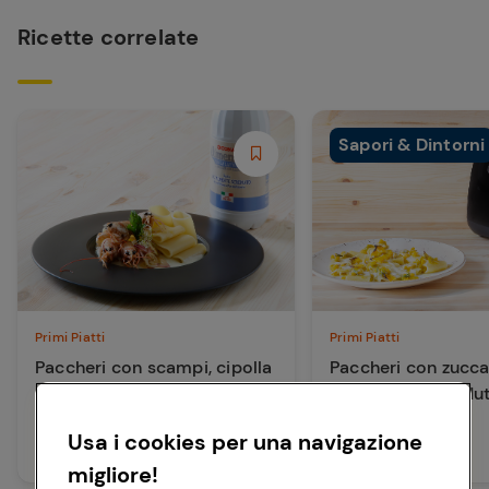
Ricette correlate
Sapori & Dintorni
Primi Piatti
Primi Piatti
Paccheri con scampi, cipolla
Paccheri con zucca
di Tropea e besciamella
rosmarino e fondut
senza lattosio
tomino
Usa i cookies per una navigazione
30 min
30 min
Media
Facile
migliore!