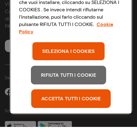
che vuoi installare, cliccando su SELEZIONA I
Via Michelino, 59 | 40127 BOLOGNA
News & Approfondimenti
COOKIES . Se invece intendi rifiutarne
D&I e Parità di Genere
Codice Fiscale e Registro Imprese
l’installazione, puoi farlo cliccando sul
di Bologna 00865960157
Richiami prodotto
pulsante RIFIUTA TUTTI I COOKIE.
Cookie
Strategia Fiscale
PARTITA IVA 03320960374
Policy
Whistleblowing
Servizio clienti
SELEZIONA I COOKIES
RIFIUTA TUTTI I COOKIE
Seguici sui Social:
ACCETTA TUTTI I COOKIE
Scarica l'app