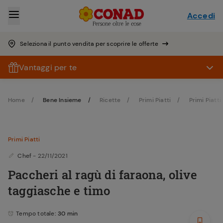
Accedi
Seleziona il punto vendita per scoprire le offerte
Vantaggi per te
Home
Bene Insieme
Ricette
Primi Piatti
Primi Piatti 
Primi Piatti
Chef
- 22/11/2021
Paccheri al ragù di faraona, olive
taggiasche e timo
Tempo totale
: 30 min