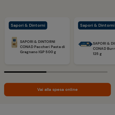
Sapori & Dintorni
Sapori & Dintorni
SAPORI & DINTORNI
SAPORI & D
CONAD Paccheri Pasta di
CONAD Burr
Gragnano IGP 500 g
125 g
Vai alla spesa online