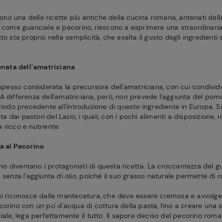
 sono una delle ricette più antiche della cucina romana, antenati del
 come guanciale e pecorino, riescono a esprimere una straordinaria r
to sta proprio nella semplicità, che esalta il gusto degli ingredienti
tenata dell’amatriciana
 spesso considerata la precursora dell'amatriciana, con cui condivide
A differenza dell'amatriciana, però, non prevede l'aggiunta del pom
riodo precedente all'introduzione di questo ingrediente in Europa. Si 
ata dai pastori del Lazio, i quali, con i pochi alimenti a disposizione,
 ricco e nutriente.
ma al Pecorino
rino diventano i protagonisti di questa ricetta. La croccantezza del g
 senza l'aggiunta di olio, poiché il suo grasso naturale permette di 
si riconosce dalla mantecatura, che deve essere cremosa e avvolgen
orino con un po' d'acqua di cottura della pasta, fino a creare una sa
iale, lega perfettamente il tutto. Il sapore deciso del pecorino roman