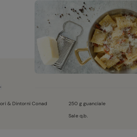
ori & Dintorni Conad
250
g guanciale
Sale q.b.