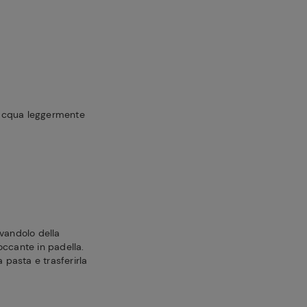
acqua leggermente
rivandolo della
occante in padella.
a pasta e trasferirla