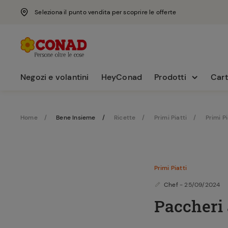
Seleziona il punto vendita per scoprire le offerte
Negozi e volantini
HeyConad
Prodotti
Cart
Home
Bene Insieme
Ricette
Primi Piatti
Primi Pi
Primi Piatti
Chef
- 25/09/2024
Paccheri 