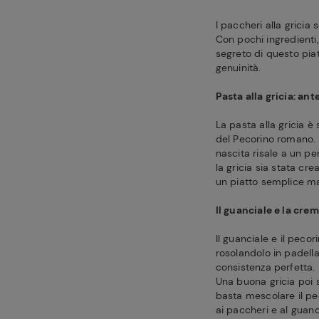
I paccheri alla gricia
Con pochi ingredienti,
segreto di questo piat
genuinità.
Pasta alla gricia: an
La pasta alla gricia è
del Pecorino romano. 
nascita risale a un pe
la gricia sia stata cre
un piatto semplice ma
Il guanciale e la cre
Il guanciale e il peco
rosolandolo in padella
consistenza perfetta.
Una buona gricia poi 
basta mescolare il pec
ai paccheri e al guanc