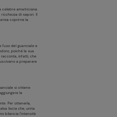
la celebre amatriciana.
icchezza di sapori. Il
 senza coprirne la
 l'uso del guanciale e
odoro, poiché la sua
racconta, infatti, che
 riuscivano a preparare
uanciale si ottiene
raggiungere la
te. Per ottenerla,
lsa liscia che, unita
o bilancia l'intensità