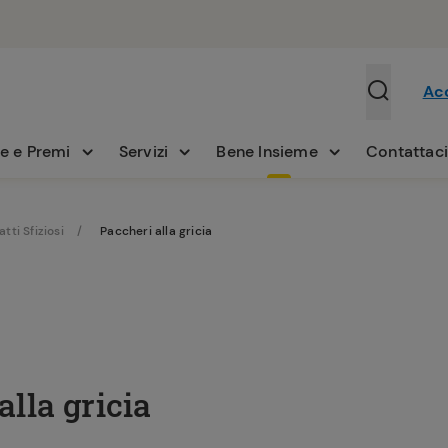
Ac
e e Premi
Servizi
Bene Insieme
Contattac
atti Sfiziosi
Paccheri alla gricia
alla gricia