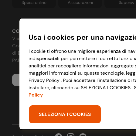
Spesa online
Assicurazioni
Sapori&
CONAD SOCIETÀ COOPERATIVA
Usa i cookies per una navigazi
Via Michelino, 59 | 40127 BOLOGNA
Codice Fiscale e Registro Imprese
P
I cookie ti offrono una migliore esperienza di nav
di Bologna 00865960157
indispensabili per permettere il corretto funzion
C
PARTITA IVA 03320960374
analitici per raccogliere informazioni aggregate s
I
maggiori informazioni su queste tecnologie, leggi 
Servizio clienti
Privacy Policy . Puoi accettare l’installazione d
A
installare, cliccando su SELEZIONA I COOKIES . Se
D
Policy
S
SELEZIONA I COOKIES