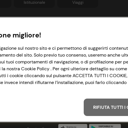
Istituzionale
Viaggi
Informazioni
Link utili
one migliore!
rivacy Policy
Lavora con noi
igazione sul nostro sito e ci permettono di suggerirti contenut
amento del sito. Solo previo tuo consenso, useremo anche ulteri
ookie Policy
Le cooperative
ui tuoi comportamenti di navigazione, o di profilazione per per
mpostazioni Cookie
News & Approfondimenti
la nostra Cookie Policy . Per ogni ulteriore dettaglio su come 
i tutti i cookie cliccando sul pulsante ACCETTA TUTTI I COOKIE,
ccessibilità
Richiami prodotto
 invece intendi rifiutarne l’installazione, puoi farlo cliccan
&I e Parità di Genere
Whistleblowing
trategia Fiscale
RIFIUTA TUTTI 