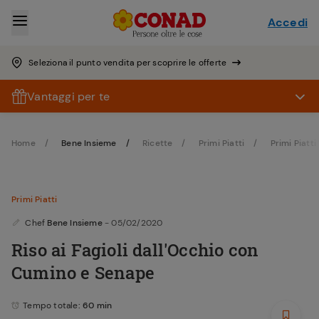
Accedi
Seleziona il punto vendita per scoprire le offerte
Vantaggi per te
Home
Bene Insieme
Ricette
Primi Piatti
Primi Piatti
Primi Piatti
Chef
Bene Insieme
- 05/02/2020
Riso ai Fagioli dall'Occhio con
Cumino e Senape
Tempo totale
: 60 min