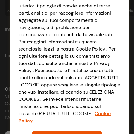
ulteriori tipologie di cookie, anche di terze
Spesa online
Assicurazioni
Sapori&
Istituzionale
Via
parti, analitici per raccogliere informazioni
aggregate sui tuoi comportamenti di
navigazione, o di profilazione per
Informazioni
personalizzare i contenuti da te visualizzati.
Per maggiori informazioni su queste
Privacy Policy
tecnologie, leggi la nostra Cookie Policy . Per
Link utili
ogni ulteriore dettaglio su come trattiamo i
Cookie Policy
tuoi dati, consulta anche la nostra Privacy
Policy . Puoi accettare l’installazione di tutti i
Lavora con noi
Impostazioni Cookie
cookie cliccando sul pulsante ACCETTA TUTTI
I COOKIE, oppure scegliere le singole tipologie
Le cooperative
Accessibilità
CONAD SOCIETÀ COOPERATIVA
che vuoi installare, cliccando su SELEZIONA I
Via Michelino, 59 | 40127 BOLOGNA
COOKIES . Se invece intendi rifiutarne
News & Approfondimenti
D&I e Parità di Genere
Codice Fiscale e Registro Imprese
l’installazione, puoi farlo cliccando sul
di Bologna 00865960157
pulsante RIFIUTA TUTTI I COOKIE.
Cookie
Richiami prodotto
Strategia Fiscale
PARTITA IVA 03320960374
Policy
Whistleblowing