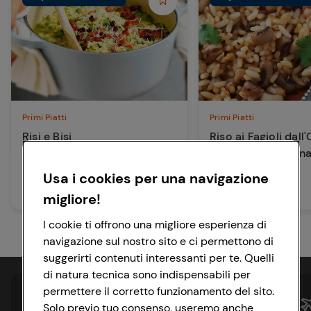
Primi Piatti
Primi Piatti
Risi e Bisi
Riso ai Fagioli dall
con Cumino e Sen
Usa i cookies per una navigazione
30 min
Facile
60 min
Facile
migliore!
I cookie ti offrono una migliore esperienza di
navigazione sul nostro sito e ci permettono di
suggerirti contenuti interessanti per te. Quelli
di natura tecnica sono indispensabili per
permettere il corretto funzionamento del sito.
Solo previo tuo consenso, useremo anche