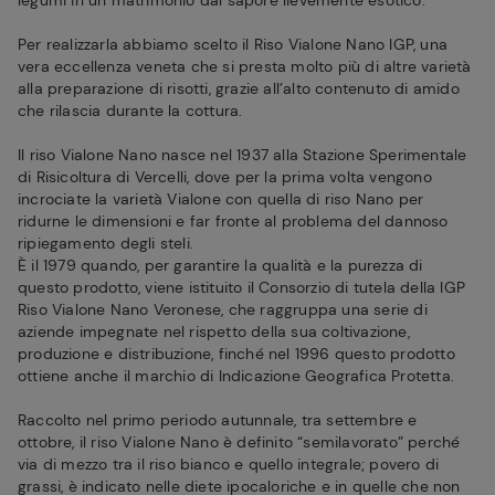
legumi in un matrimonio dal sapore lievemente esotico.
Per realizzarla abbiamo scelto il Riso Vialone Nano IGP, una
vera eccellenza veneta che si presta molto più di altre varietà
alla preparazione di risotti, grazie all’alto contenuto di amido
che rilascia durante la cottura.
Il riso Vialone Nano nasce nel 1937 alla Stazione Sperimentale
di Risicoltura di Vercelli, dove per la prima volta vengono
incrociate la varietà Vialone con quella di riso Nano per
ridurne le dimensioni e far fronte al problema del dannoso
ripiegamento degli steli.
È il 1979 quando, per garantire la qualità e la purezza di
questo prodotto, viene istituito il Consorzio di tutela della IGP
Riso Vialone Nano Veronese, che raggruppa una serie di
aziende impegnate nel rispetto della sua coltivazione,
produzione e distribuzione, finché nel 1996 questo prodotto
ottiene anche il marchio di Indicazione Geografica Protetta.
Raccolto nel primo periodo autunnale, tra settembre e
ottobre, il riso Vialone Nano è definito “semilavorato” perché
via di mezzo tra il riso bianco e quello integrale; povero di
grassi, è indicato nelle diete ipocaloriche e in quelle che non