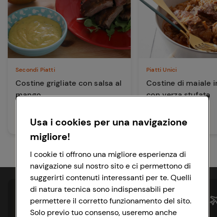
Secondi Piatti
Piatti Unici
Costine grigliate con salsa al
Costine di maiale 
mango
con verza stufata
Usa i cookies per una navigazione
30 min
150 min
Facile
Facile
migliore!
I cookie ti offrono una migliore esperienza di
navigazione sul nostro sito e ci permettono di
suggerirti contenuti interessanti per te. Quelli
di natura tecnica sono indispensabili per
permettere il corretto funzionamento del sito.
Solo previo tuo consenso, useremo anche