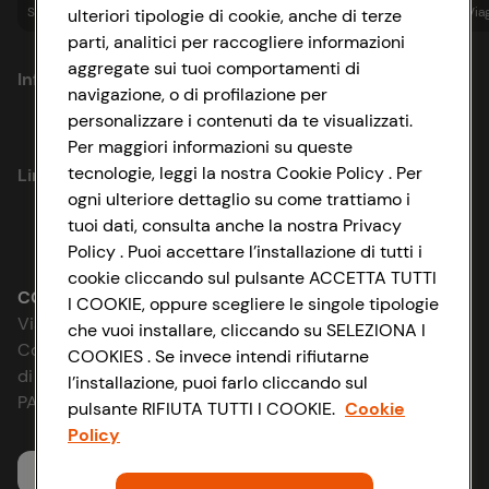
Spesa online
Assicurazioni
Sapori&
Istituzionale
Via
ulteriori tipologie di cookie, anche di terze
parti, analitici per raccogliere informazioni
aggregate sui tuoi comportamenti di
Informazioni
navigazione, o di profilazione per
personalizzare i contenuti da te visualizzati.
Privacy Policy
Per maggiori informazioni su queste
tecnologie, leggi la nostra Cookie Policy . Per
Link utili
Cookie Policy
ogni ulteriore dettaglio su come trattiamo i
tuoi dati, consulta anche la nostra Privacy
Lavora con noi
Impostazioni Cookie
Policy . Puoi accettare l’installazione di tutti i
cookie cliccando sul pulsante ACCETTA TUTTI
Le cooperative
Accessibilità
CONAD SOCIETÀ COOPERATIVA
I COOKIE, oppure scegliere le singole tipologie
Via Michelino, 59 | 40127 BOLOGNA
che vuoi installare, cliccando su SELEZIONA I
News & Approfondimenti
D&I e Parità di Genere
Codice Fiscale e Registro Imprese
COOKIES . Se invece intendi rifiutarne
di Bologna 00865960157
l’installazione, puoi farlo cliccando sul
Richiami prodotto
Strategia Fiscale
PARTITA IVA 03320960374
pulsante RIFIUTA TUTTI I COOKIE.
Cookie
Policy
Whistleblowing
Servizio clienti