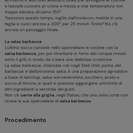
all'interno e alluminio all'estero, usalo per avvolgere le costine
e lasciale cuocere pr un'ora e mezza a una temperatura non
troppo elevata, diciamo 150°.
Trascorso questo tempo, toglile dall'involucro, mettile in una
teglia e cuoci ancora a 200° per 25 minuti. Finito? No, c'è
ancora un passaggio finale.
La salsa barbecue
L'ultimo tocco consiste nello spennellare le costine con la
salsa barbecue,
per poi rimetterle in forno altri cinque minuti
sotto il grill, in modo da creare una deliziosa crosticina.
La salsa barbecue, chiamata
rub
negli Stati Uniti, patria del
barbecue e dell'omonima salsa, è una preparazione agrodolce
a base di ketchup, salsa worcestershire, zucchero, aceto e
succo di limone, ai quali si possono aggiungere un'infinità di
altri ingredienti a seconda dei gusti.
Non c'è
carne alla griglia
, negli States, che una volta cotta non
riceva la sua spennellata di
salsa barbecue.
Procedimento