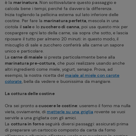
è la
marinatura.
Non sottovalutare questo passaggio e
calcola bene i tempi, perché fa davvero la differenza.
Inizia togliendo la pellicina esterna sul lato inferiore delle
costine. Per fare la
marinatura perfetta
, mescola in una
ciotola il
sale
e lo
zucchero di canna
, poi usa questo mix per
cospargere ogni lato della carne, sia sopra che sotto, e lascia
riposare il tutto per almeno 20 minuti: in questo modo, il
miscuglio di sale e zucchero conferirà alla carne un sapore
unico e particolare.
La
carne di maiale
si presta particolarmente bene alla
marinatura pre-cottura,
che puoi realizzare usando anche
altri ingredienti come miele, yogurt, senape. Prova, ad
esempio, la nostra ricetta del
maiale al miele con carote
colorate
, bella da vedere e buonissima da mangiare.
La cottura delle costine
Ora sei pronto a
cuocere le costine
: useremo il forno ma nulla
vieta, ovviamente, di
metterle su una griglia
rovente se vuoi
servirle a una grigliata con gli amici.
La
cottura in forno
seguirà diversi passaggi: assicurati prima
di preparare un cartoccio composto da carta da forno