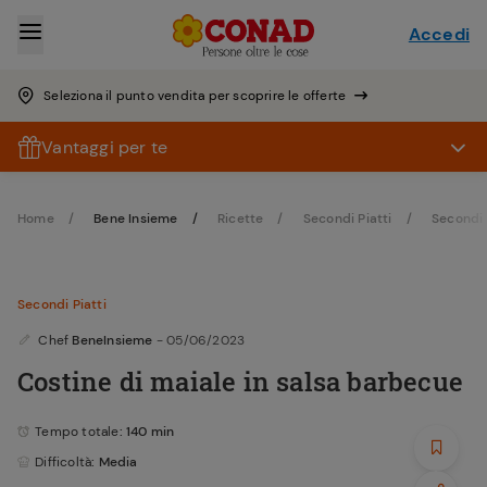
Accedi
Seleziona il punto vendita per scoprire le offerte
Vantaggi per te
Home
Bene Insieme
Ricette
Secondi Piatti
Secondi 
Secondi Piatti
Chef
BeneInsieme
- 05/06/2023
Costine di maiale in salsa barbecue
Tempo totale
: 140 min
Difficoltà
: Media