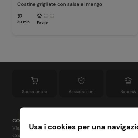
Costine grigliate con salsa al mango
30 min
Facile
Spesa online
Assicurazioni
Sapori&
CONAD SOCIETÀ COOPERATIVA
Usa i cookies per una navigazi
Via Michelino, 59 | 40127 BOLOGNA
Codice Fiscale e Registro Imprese
P