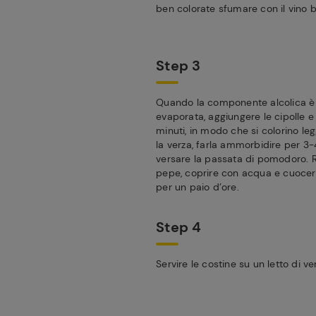
ben colorate sfumare con il vino 
Step 3
Quando la componente alcolica 
evaporata, aggiungere le cipolle e
minuti, in modo che si colorino le
la verza, farla ammorbidire per 3-4
versare la passata di pomodoro. R
pepe, coprire con acqua e cuoce
per un paio d’ore.
Step 4
Servire le costine su un letto di ve