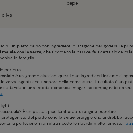
pepe
 oliva
io di un piatto caldo con ingredienti di stagione per godersi le prim
i maiale con le verze,
che ricordano la
cassœula
, ricetta tipica mi
enica in famiglia.
io perfetto
 maiale
è un grande classico: questi due ingredienti insieme si spo
la verza ingentilisce il sapore della carne suina. Il risultato è un pi
rvire a tavola in una fredda domenica, magari accompagnato da una
ta
.
light
 cassœula? È un piatto tipico lombardo, di origine popolare.
 protagonista del piatto sono le
verze
, ortaggio che andrebbe racco
senta la perfezione in un altra ricette lombarda molto famosa: i
piz