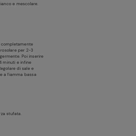
bianco e mescolare.
è completamente
 rosolare per 2-3
ggermente. Poi inserire
 minuti e infine
egolare di sale e
re a fiamma bassa
rza stufata.