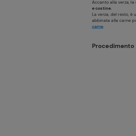
Accanto alla verza, la
e costine.
La verza, del resto, è
abbinata alla carne per
carne
.
Procedimento