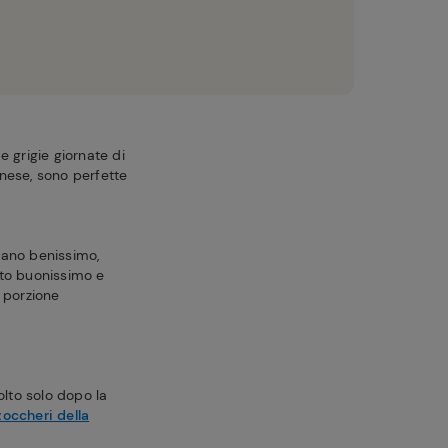
e grigie giornate di
lanese, sono perfette
sano benissimo,
atto buonissimo e
 porzione
lto solo dopo la
zoccheri della