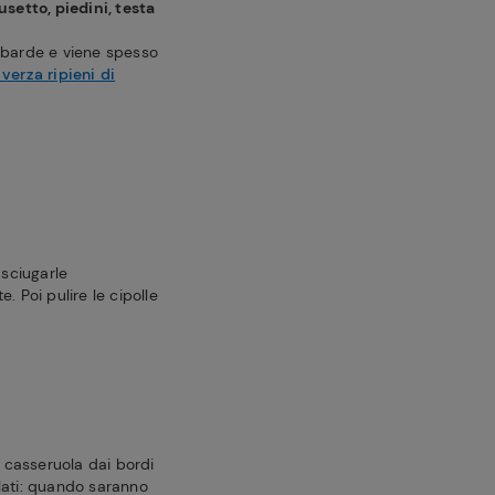
setto, piedini, testa
ombarde e viene spesso
 verza ripieni di
asciugarle
. Poi pulire le cipolle
a casseruola dai bordi
i lati: quando saranno