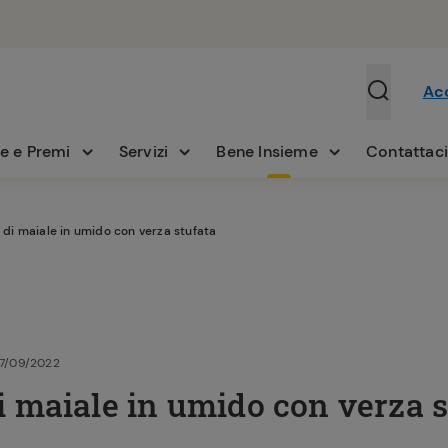
Ac
e e Premi
Servizi
Bene Insieme
Contattac
 di maiale in umido con verza stufata
27/09/2022
i maiale in umido con verza s