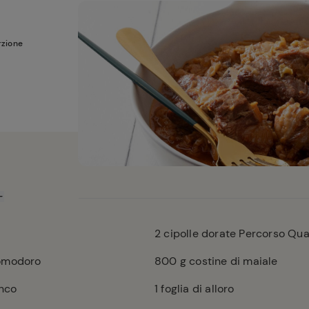
rzione
2
cipolle dorate Percorso Qua
pomodoro
800
g costine di maiale
anco
1
foglia di alloro