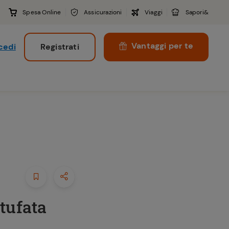
Spesa Online
Assicurazioni
Viaggi
Sapori&
Vantaggi per te
cedi
Registrati
i
tufata