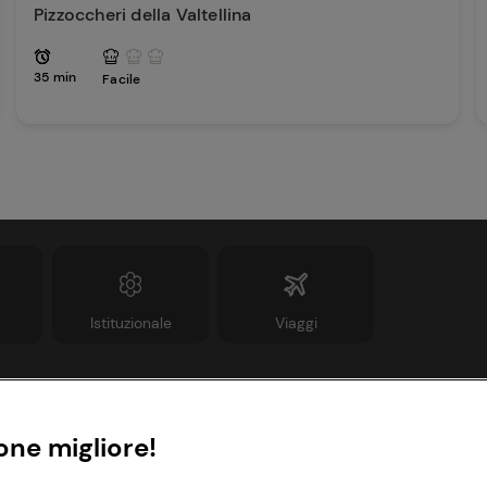
Pizzoccheri della Valtellina
35 min
Facile
Istituzionale
Viaggi
Informazioni
Link utili
one migliore!
rivacy Policy
Lavora con noi