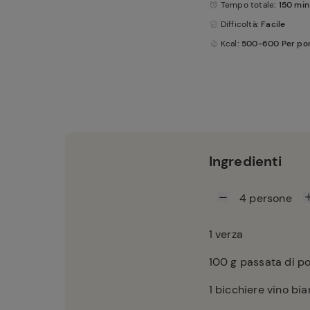
Tempo totale
: 150 min
Difficoltà
: Facile
Kcal
: 500-600 Per po
Ingredienti
4
persone
1
verza
100
g passata di 
1
bicchiere vino bi