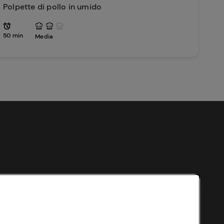
Polpette di pollo in umido
50 min
Media