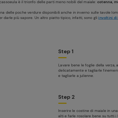
 cassoeula è il trionfo delle parti meno nobili del maiale:
cotenna, mu
 una delle poche verdure disponibili anche in inverno sulle tavole l
 darle più sapore. Un altro piatto tipico, infatti, sono gli
involtini di
Step 1
Lavare bene le foglie della verza, 
delicatamente e tagliarle finemente
e tagliarle a julienne.
Step 2
Inserire le costine di maiale in un
alti e farle rosolare bene su tutti 