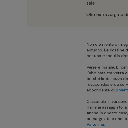
sale
Olio extravergine di
Non c’è niente di megl
autunno. Le
costine d
per una tranquilla dom
Verze e maiale, binom
L'abbinata tra
verza e
perché la dolcezza del
rustico, ideale da se
abbondante di
polen
Cassoeula in versione 
Hai mai assaggiato la
Anche in questo caso,
prima gelata e che ra
Valtellina
.