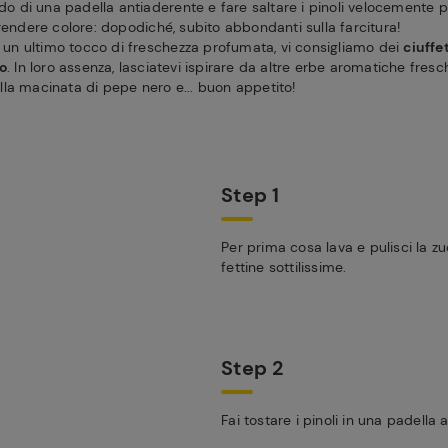
ndo di una padella antiaderente e fare saltare i pinoli velocemente p
rendere colore: dopodiché, subito abbondanti sulla farcitura!
o un ultimo tocco di freschezza profumata, vi consigliamo dei
ciuffe
o
. In loro assenza, lasciatevi ispirare da altre erbe aromatiche fresc
la macinata di pepe nero e... buon appetito!
Step 1
Per prima cosa lava e pulisci la zu
fettine sottilissime.
Step 2
Fai tostare i pinoli in una padella 