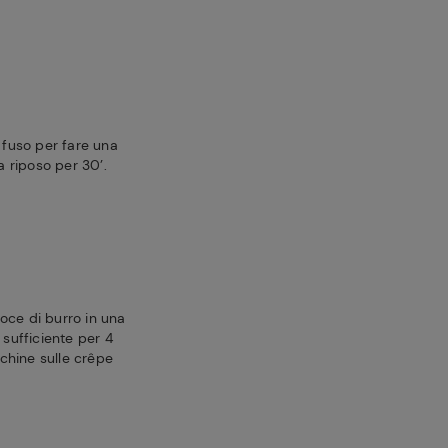
o fuso per fare una
a riposo per 30’.
oce di burro in una
 sufficiente per 4
cchine sulle crêpe