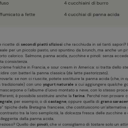
 fuso
4
cucchiaini di burro
ffumicato a fette
4
cucchiai di panna acida
e ricette di
secondi piatti sfiziosi
che racchiuda in sé tanti sapori?
deale per un piccolo pasto, uno spuntino da brunch, ma anche un pr
orto calorico. Salmone, panna acida, zucchine e pinoli: senza ecced
ta consistenza.
, crème fraîche in Francia, e sour cream in America: si tratta dello st
dire con batteri la panna classica (da latte pastorizzato).
ovarla: se non ci riuscite, potete sostituire la panna acida (che, in 
a tradizionale) con uno
yogurt naturale
a cui aggiungere qualche go
 mascarpone o l'albume d'uovo montato a neve, con lo stesso proc
fferenti, è possibile sostituire anche la
farina
. Perché non provare c
tegrale
, per esempio, o di
castagne
, oppure quella di
grano sarace
tte” tipiche della Bretagna francese, che costituiscono un’alternativa
 contrasto tra la loro semplicità, la dolcezza fresca delle zucchine e
lleggerita dalla panna acida.
rezioso? Quello dei
pinoli
, che vi consigliamo di tostare solo un att