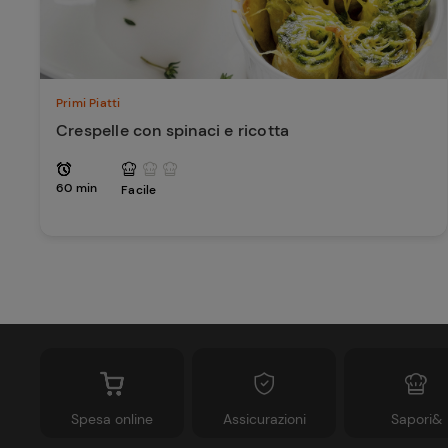
Primi Piatti
Crespelle con spinaci e ricotta
60 min
Facile
Spesa online
Assicurazioni
Sapori&