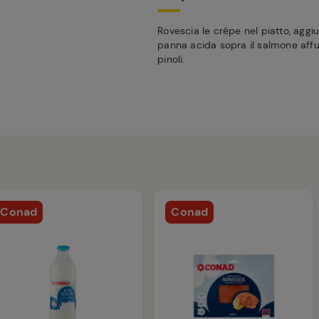
Rovescia le crêpe nel piatto, aggi
panna acida sopra il salmone aff
pinoli.
Conad
Conad