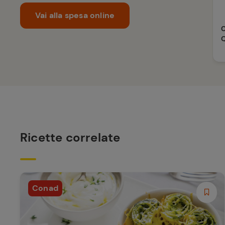
Vai alla spesa online
C
Q
Ricette correlate
Conad