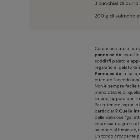
3
cucchiai di burro
200
g di salmone a
Cerchi una tra le tant
panna acida
sono l’i
soddisfi palato e app
regalano al palato tan
Panna acida
in Italia
ottenuto facendo inaci
Non è sempre facile tr
meno calorie di quell
limone, oppure con il
Per ottenere sapori di
particolari? Quella
in
delle deliziose “galle
interessante grazie al
salmone affumicato, a
Un tocco croccante p