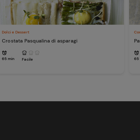
Dolci e Dessert
Co
Crostata Pasqualina di asparagi
Pa
65 min
65
Facile