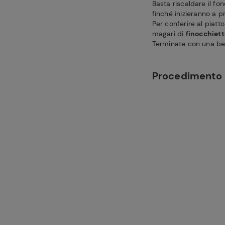
Basta riscaldare il fo
finché inizieranno a p
Per conferire al piatt
magari di
finocchiett
Terminate con una bel
Procedimento