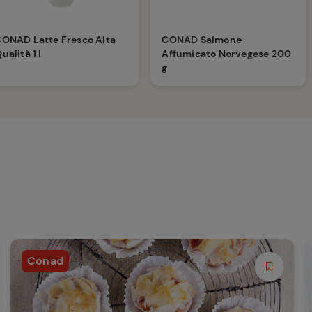
ONAD Latte Fresco Alta
CONAD Salmone
ualità 1 l
Affumicato Norvegese 200
g
Conad