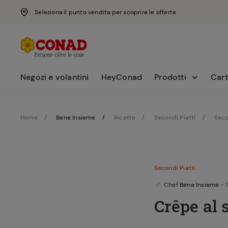
Seleziona il punto vendita per scoprire le offerte
Negozi e volantini
HeyConad
Prodotti
Cart
Home
Bene Insieme
Ricette
Secondi Piatti
Seco
Secondi Piatti
Chef
Bene Insieme
- 
Crêpe al