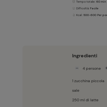
Tempo totale
: 60 min
Difficoltà
: Facile
Kcal
: 500-600 Per po
Ingredienti
4
persone
1
zucchina piccola
sale
250
ml di latte