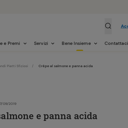
Ac
e e Premi
Servizi
Bene Insieme
Contattac
ndi Piatti Sfiziosi
Crêpe al salmone e panna acida
17/09/2019
 salmone e panna acida