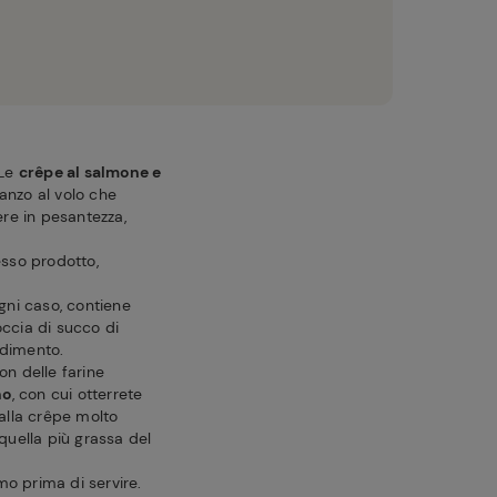
 Le
crêpe al salmone e
anzo al volo che
ere in pesantezza,
esso prodotto,
ogni caso, contiene
ccia di succo di
edimento.
on delle farine
no
, con cui otterrete
 alla crêpe molto
 quella più grassa del
imo prima di servire.