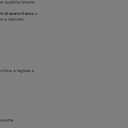
er qualche istante,
tti di aneto fresco
o
he e delicate.
cchina e tagliala a
asciutta.